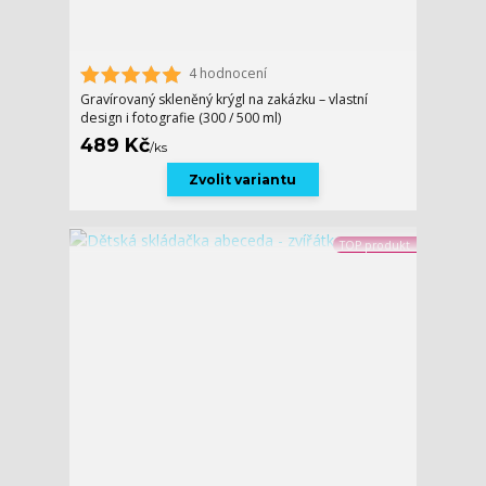
4 hodnocení
Gravírovaný skleněný krýgl na zakázku – vlastní
design i fotografie (300 / 500 ml)
489 Kč
/
ks
Zvolit variantu
TOP produkt