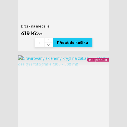
Držák na medaile
419 Kč
/
ks
Přidat do košíku
TOP produkt