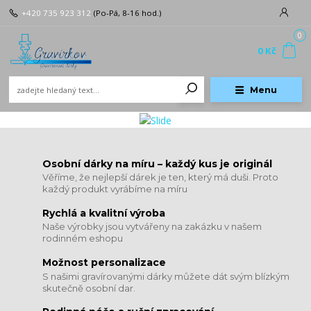
+420 735 923 312
(Po-Pá, 8-16 hod.)
0
0 Kč
Menu
​​​​​​​Osobní dárky na míru – každý kus je originál
Věříme, že nejlepší dárek je ten, který má duši. Proto
každý produkt vyrábíme na míru
Rychlá a kvalitní výroba
Naše výrobky jsou vytvářeny na zakázku v našem
rodinném eshopu
Možnost personalizace
S našimi gravírovanými dárky můžete dát svým blízkým
skutečně osobní dar.