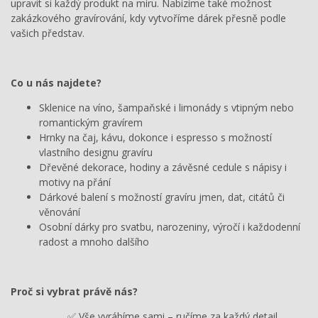
upravit si každý produkt na míru. Nabízíme také možnost
zakázkového gravírování, kdy vytvoříme dárek přesně podle
vašich představ.
Co u nás najdete?
Sklenice na víno, šampaňské i limonády s vtipným nebo
romantickým gravírem
Hrnky na čaj, kávu, dokonce i espresso s možností
vlastního designu gravíru
Dřevěné dekorace, hodiny a závěsné cedule s nápisy i
motivy na přání
Dárkové balení s možností gravíru jmen, dat, citátů či
věnování
Osobní dárky pro svatbu, narozeniny, výročí i každodenní
radost a mnoho dalšího
Proč si vybrat právě nás?
✅ Vše vyrábíme sami – ručíme za každý detail