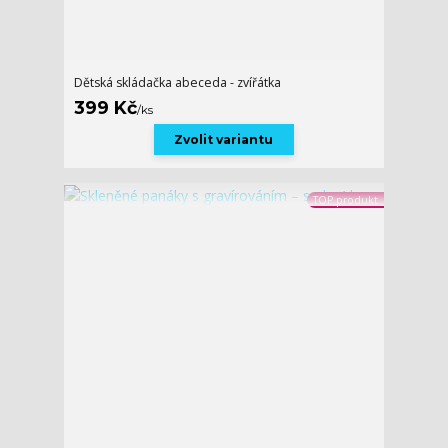
Dětská skládačka abeceda - zvířátka
399 Kč
/
ks
Zvolit variantu
TOP produkt