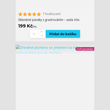
7 hodnocení
Skleněné panáky s gravírováním – sada 4 ks
199 Kč
/
ks
Přidat do košíku
TOP produkt