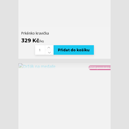
Prkénko kravička
329 Kč
/
ks
Přidat do košíku
TOP produkt