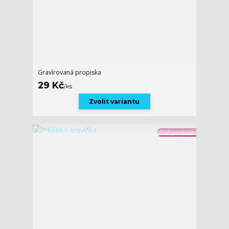
Gravírovaná propiska
29 Kč
/
ks
Zvolit variantu
TOP produkt