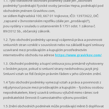
1.1. Tyto všeobecné obchodní podmínky (dále jen „obchodní
podmínky“) podnikající fyzické osoby Jaroslav Hejna, podnikající pod
obchodním jménem Gravírkov.com,
se sídlem Rajhradská 100, 667 01 Vojkovice, IČO: 13973622, DIČ:
,zapsané v živnostenském rejstříku (dále jen „prodávající“),
jsou vydány v souladu s ustanovením § 1751 odst. 1 zákona č.
89/2012 Sb., občanský zákoník.
1.2. Tyto obchodní podmínky upravují vzájemná práva a povinnosti
smluvních stran vzniklé v souvislosti nebo na základě kupní smlouvy
uzavírané mezi prodávajícím a kupujícím prostřednictvím
internetového obchodu na adrese
https://www.gravirkov.com/
.
1.3. Obchodní podmínky a kupní smlouva jsou primárně vyhotoveny
v českém jazyce, pokud si smluvní strany nedohodnou jazyk jiný.
Smluvní vztah se řídí českým právním řádem v jeho účinném znění.
1.4 Tyto obchodní podmínky vymezují vztah a práva a povinnosti z
něj plynoucí pouze mezi prodávajícím a kupujícím – fyzickou osobou
nepodnikatelem, který uzavírá smlouvu výlučně mimo rámec své
podnikatelské činnosti či samostatného výkonu povolání.
1.5 Znění obchodních podmínek může prodávající měnit či doplňovat