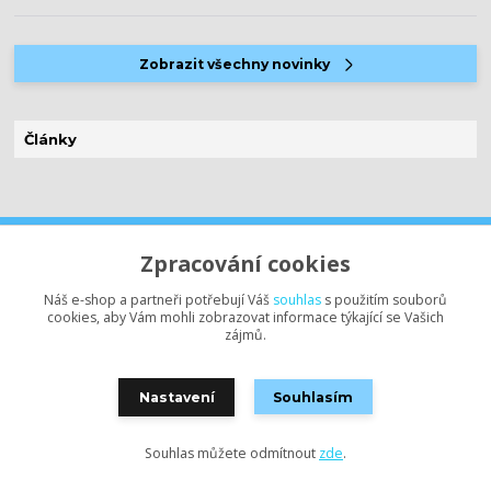
Zobrazit všechny novinky
Články
Zpracování cookies
Nepropásněte novinky, akce
a slevy!
Náš e-shop a partneři potřebují Váš
souhlas
s použitím souborů
cookies, aby Vám mohli zobrazovat informace týkající se Vašich
zájmů.
Můžete se kdykoli odhlásit. Zasíláme jednou za 14 dní.
Nastavení
Souhlasím
Přihlásit se
Souhlasím se
zpracováním osobních údajů
za účelem rozesílky
Souhlas můžete odmítnout
zde
.
newsletteru.