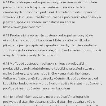
6.11 Pro odstoupení od kupní smlouvy, je možné využít formuláře
poskytnutého prodávajícím a uvedeného na konci těchto
všeobecných obchodních podmínek. Formulář pro odstoupení od
smlouvy je kupujícímu zasílám současně s potvrzením objednávky a
je též k dispozici ke stažení samostatně na adrese​
https://www.gravirkov.com/.
6.12 Prodávající je oprávněn odstoupit od kupní smlouvy až do
okamžiku převzetí zboží kupujícím. Může tak učinit v několika
případech, jako je například vyprodání zásob, přerušení dodávky
zboží od výrobce nebo dodavatele, či z důvodu nedostupnosti zboží
a jiných případů vzniklých třetí stranou.
6.13 V případě odstoupení od kupní smlouvy prodávajícím,
prodávající bezodkladně informuje kupujícího prostřednictvím e-
mailové adresy, telefonu nebo jiného komunikačního kanálu.
Veškeré přijaté peněžní prostředky včetně nákladů za dopravu od
kupujícího, budou vráceny prodávajícím zpět a to stejným způsobem,
popřípadě jiným způsobem určeným kupujícím.
6.14 Je-li předmětem závazku mezi prodávajícím a kupujícím
poskytnutí digitálního obsahu, služby digitálního obsahu a věci s