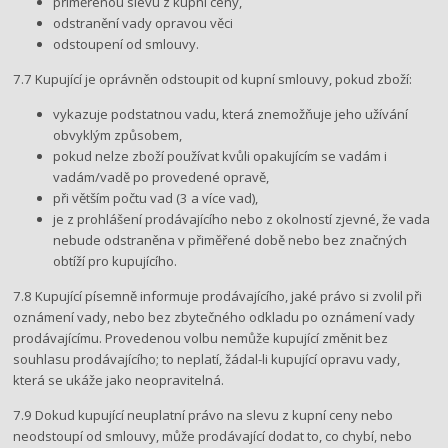
přiměřenou slevu z kupní ceny,
odstranění vady opravou věci
odstoupení od smlouvy.
7.7 Kupující je oprávněn odstoupit od kupní smlouvy, pokud zboží:
vykazuje podstatnou vadu, která znemožňuje jeho užívání
obvyklým způsobem,
pokud nelze zboží používat kvůli opakujícím se vadám i
vadám/vadě po provedené opravě,
při větším počtu vad (3 a více vad),
je z prohlášení prodávajícího nebo z okolností zjevné, že vada
nebude odstraněna v přiměřené době nebo bez značných
obtíží pro kupujícího.
7.8 Kupující písemně informuje prodávajícího, jaké právo si zvolil při
oznámení vady, nebo bez zbytečného odkladu po oznámení vady
prodávajícímu. Provedenou volbu nemůže kupující změnit bez
souhlasu prodávajícího; to neplatí, žádal-li kupující opravu vady,
která se ukáže jako neopravitelná.
7.9 Dokud kupující neuplatní právo na slevu z kupní ceny nebo
neodstoupí od smlouvy, může prodávající dodat to, co chybí, nebo