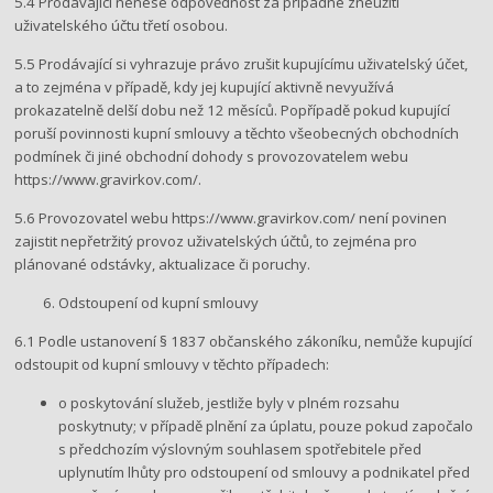
5.4 Prodávající nenese odpovědnost za případné zneužití
uživatelského účtu třetí osobou.
5.5 Prodávající si vyhrazuje právo zrušit kupujícímu uživatelský účet,
a to zejména v případě, kdy jej kupující aktivně nevyužívá
prokazatelně delší dobu než 12 měsíců. Popřípadě pokud kupující
poruší povinnosti kupní smlouvy a těchto všeobecných obchodních
podmínek či jiné obchodní dohody s provozovatelem webu
https://www.gravirkov.com/.
5.6 Provozovatel webu ​https://www.gravirkov.com/​ není povinen
zajistit nepřetržitý provoz uživatelských účtů, to zejména pro
plánované odstávky, aktualizace či poruchy.
Odstoupení od kupní smlouvy
6.1 Podle ustanovení § 1837 občanského zákoníku, nemůže kupující
odstoupit od kupní smlouvy v těchto případech:
o poskytování služeb, jestliže byly v plném rozsahu
poskytnuty; v případě plnění za úplatu, pouze pokud započalo
s předchozím výslovným souhlasem spotřebitele před
uplynutím lhůty pro odstoupení od smlouvy a podnikatel před