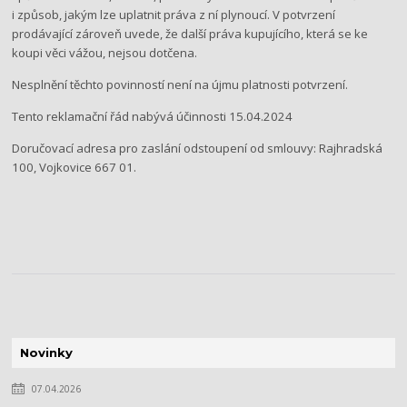
i způsob, jakým lze uplatnit práva z ní plynoucí. V potvrzení
prodávající zároveň uvede, že další práva kupujícího, která se ke
koupi věci vážou, nejsou dotčena.
Nesplnění těchto povinností není na újmu platnosti potvrzení.
Tento reklamační řád nabývá účinnosti ​15.04.2024
Doručovací adresa pro zaslání odstoupení od smlouvy: ​Rajhradská
100, Vojkovice 667 01.
Novinky
07.04.2026