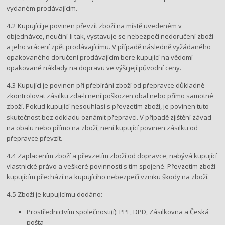
vydaném prodávajícím.
4.2 Kupující je povinen převzít zboží na místě uvedeném v
objednávce, neučiní-li tak, vystavuje se nebezpečí nedoručení zboží
a jeho vrácení zpět prodávajícímu. V případě následně vyžádaného
opakovaného doručení prodávajícím bere kupující na vědomí
opakované náklady na dopravu ve výši její původní ceny.
4.3 Kupující je povinen při přebírání zboží od přepravce důkladně
zkontrolovat zásilku zda-li není poškozen obal nebo přímo samotné
zboží. Pokud kupující nesouhlasí s převzetím zboží, je povinen tuto
skutečnost bez odkladu oznámit přepravci. V případě zjištění závad
na obalu nebo přímo na zboží, není kupující povinen zásilku od
přepravce převzít.
4.4 Zaplacením zboží a převzetím zboží od dopravce, nabývá kupující
vlastnické právo a veškeré povinnosti s tím spojené. Převzetím zboží
kupujícím přechází na kupujícího nebezpečí vzniku škody na zboží.
4.5 Zboží je kupujícímu dodáno:
Prostřednictvím společnosti(í):​ PPL, DPD, Zásilkovna a Česká
pošta​