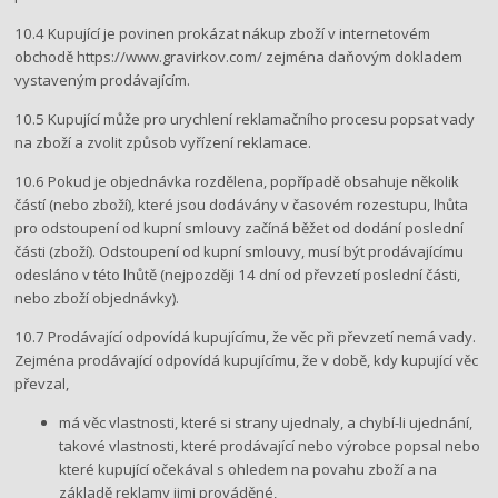
10.4 Kupující je povinen prokázat nákup zboží v internetovém
obchodě https://www.gravirkov.com/​ zejména daňovým dokladem
vystaveným prodávajícím.
10.5 Kupující může pro urychlení reklamačního procesu popsat vady
na zboží a zvolit způsob vyřízení reklamace.
10.6 Pokud je objednávka rozdělena, popřípadě obsahuje několik
částí (nebo zboží), které jsou dodávány v časovém rozestupu, lhůta
pro odstoupení od kupní smlouvy začíná běžet od dodání poslední
části (zboží). Odstoupení od kupní smlouvy, musí být prodávajícímu
odesláno v této lhůtě (nejpozději 14 dní od převzetí poslední části,
nebo zboží objednávky).
10.7 Prodávající odpovídá kupujícímu, že věc při převzetí nemá vady.
Zejména prodávající odpovídá kupujícímu, že v době, kdy kupující věc
převzal,
má věc vlastnosti, které si strany ujednaly, a chybí-li ujednání,
takové vlastnosti, které prodávající nebo výrobce popsal nebo
které kupující očekával s ohledem na povahu zboží a na
základě reklamy jimi prováděné,