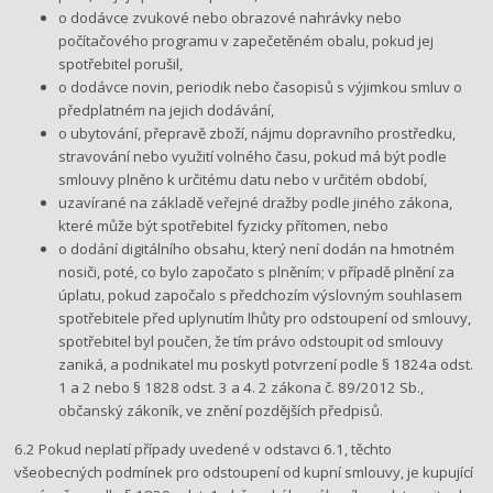
o dodávce zvukové nebo obrazové nahrávky nebo
počítačového programu v zapečetěném obalu, pokud jej
spotřebitel porušil,
o dodávce novin, periodik nebo časopisů s výjimkou smluv o
předplatném na jejich dodávání,
o ubytování, přepravě zboží, nájmu dopravního prostředku,
stravování nebo využití volného času, pokud má být podle
smlouvy plněno k určitému datu nebo v určitém období,
uzavírané na základě veřejné dražby podle jiného zákona,
které může být spotřebitel fyzicky přítomen, nebo
o dodání digitálního obsahu, který není dodán na hmotném
nosiči, poté, co bylo započato s plněním; v případě plnění za
úplatu, pokud započalo s předchozím výslovným souhlasem
spotřebitele před uplynutím lhůty pro odstoupení od smlouvy,
spotřebitel byl poučen, že tím právo odstoupit od smlouvy
zaniká, a podnikatel mu poskytl potvrzení podle § 1824a odst.
1 a 2 nebo § 1828 odst. 3 a 4. 2 zákona č. 89/2012 Sb.,
občanský zákoník, ve znění pozdějších předpisů.
6.2 Pokud neplatí případy uvedené v odstavci 6.1, těchto
všeobecných podmínek pro odstoupení od kupní smlouvy, je kupující