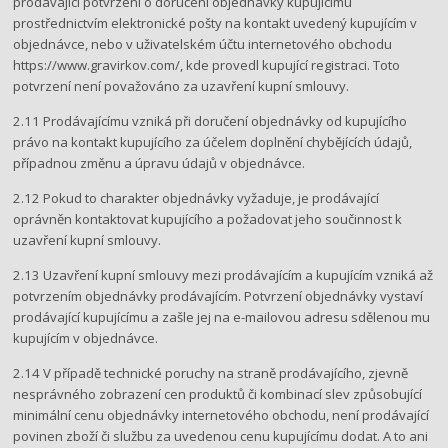
prodávající potvrzení o doručení objednávky kupujícímu
prostřednictvím elektronické pošty na kontakt uvedený kupujícím v
objednávce, nebo v uživatelském účtu internetového obchodu ​
https://www.gravirkov.com/​, ​kde provedl kupující registraci. Toto
potvrzení není považováno za uzavření kupní smlouvy.
2.11 Prodávajícímu vzniká při doručení objednávky od kupujícího
právo na kontakt kupujícího za účelem doplnění chybějících údajů,
případnou změnu a úpravu údajů v objednávce.
2.12 Pokud to charakter objednávky vyžaduje, je prodávající
oprávněn kontaktovat kupujícího a požadovat jeho součinnost k
uzavření kupní smlouvy.
2.13 Uzavření kupní smlouvy mezi prodávajícím a kupujícím vzniká až
potvrzením objednávky prodávajícím. Potvrzení objednávky vystaví
prodávající kupujícímu a zašle jej na e-mailovou adresu sdělenou mu
kupujícím v objednávce.
2.14 V případě technické poruchy na straně prodávajícího, zjevně
nesprávného zobrazení cen produktů či kombinací slev způsobující
minimální cenu objednávky internetového obchodu, není prodávající
povinen zboží či službu za uvedenou cenu kupujícímu dodat. A to ani