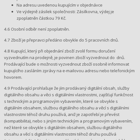
Na adresu uvedenou kupujícím v objednávce
Ve výdejně zásilek společnosti:​ Zásilkovna, výdej je​
zpoplatněn částkou 79 Kč.
4.6 ​Osobní odběr není zpoplatněn.
4.7 Zboží je přepravci předáno obvykle do ​5 ​pracovních dnů.
4.8 Kupující, který při objednání zboží zvolil formu doručení
vyzvednutím na prodejně, je povinen zboží vyzvednout do​ ​ dnů.
Prodávající bude o možnosti vyzvednout zboží osobně informovat
kupujícího zasláním zprávy na e-mailovou adresu nebo telefonickým
hovorem.
4.9 Prodávající prohlašuje že jím prodávaný digitální obsah, služby
digitálního obsahu a věci s digitálními vlastnostmi, zajišťují funkčnost
s technickým a programovým vybavením, které se obvykle s
digitálním obsahem, službou digitálního obsahu a věcí s digitálními
vlastnostmi téhož druhu používá, aniž je zapotřebí je převést
(kompatibilita), nebo s jiným technickým a programovým vybavením,
než které se obvykle s digitálním obsahem, službou digitálního
obsahu a věcí s digitálními vlastnostmi téhož druhu používá