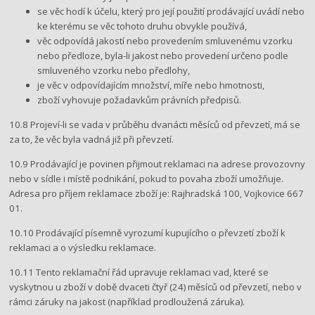
se věc hodí k účelu, který pro její použití prodávající uvádí nebo
ke kterému se věc tohoto druhu obvykle používá,
věc odpovídá jakostí nebo provedením smluvenému vzorku
nebo předloze, byla-li jakost nebo provedení určeno podle
smluveného vzorku nebo předlohy,
je věc v odpovídajícím množství, míře nebo hmotnosti,
zboží vyhovuje požadavkům právních předpisů.
10.8 Projeví-li se vada v průběhu dvanácti měsíců od převzetí, má se
za to, že věc byla vadná již při převzetí.
10.9 Prodávající je povinen přijmout reklamaci na adrese provozovny
nebo v sídle i místě podnikání, pokud to povaha zboží umožňuje.
Adresa pro příjem reklamace zboží je: ​Rajhradská 100, Vojkovice 667
01.
10.10 Prodávající písemně vyrozumí kupujícího o převzetí zboží k
reklamaci a o výsledku reklamace.
10.11 Tento reklamační řád upravuje reklamaci vad, které se
vyskytnou u zboží v době dvaceti čtyř (24) měsíců od převzetí, nebo v
rámci záruky na jakost (například prodloužená záruka).