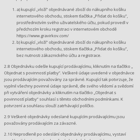
a) kupující „vloží” objednávané zboží do nákupního košíku
internetového obchodu​, ​stiskem tlačítka „Přidat do košíku​”, ​
prostřednictvím svého uživatelského účtu, pokud provedl v
předchozím kroku registraci v internetovém obchodě ​
https://www.gravirkov.com/ ​
b) kupující „vloží” objednávané zboží do nákupního košíku
internetového obchodu​, ​stiskem tlačítka ​„​Přidat do košíku”,​ ​
bez nutnosti zákaznického účtu a registrace.
2.8 Objednávku odešle kupující prodávajícímu, kliknutím na tlačítko ​„​
Objednat s povinností platby​​”. Veškeré údaje uvedené v objednávce
jsou prodávajícím považovány za správné. Kupující tak potvrzuje, že
vyplnil všechny povinné údaje správně, dle svého vědomí a svědomí
při vytváření objednávky a kliknutím na tlačítko „​Objednat s
povinností platby​” souhlasí s těmito obchodními podmínkami. K
potvrzení a souhlasu slouží zatrhávající políčko.
2.9 Veškeré objednávky odeslané kupujícím prodávajícímu jsou
považovány prodávajícím za závazné.
2.10 Neprodleně po odeslání objednávky prodávajícímu, vystaví