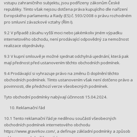
vstupu zahraničního subjektu, jsou podřízeny zákonům České
republiky. Tímto však nejsou dotčena práva kupujícího dle nařízení
Evropského parlamentu a Rady (ES) č. 593/2008 o právu rozhodném
pro smluvní závazkové vztahy (Řím I).
9.2 V případě zásahu vyšší moci nebo jakémkoliv jiném výpadku
internetového obchodu, není prodávající odpovědný za nemožnost
realizace objednávky.
9.3 V kupní smlouvě je možné sjednat odchylná ujednání, která pak
mají přednost před ustanovením těchto obchodních podmínek.
9.4 Prodávající si vyhrazuje právo na změnu či doplnění těchto
obchodních podmínek. Tímto ustanovením však není dotčeno právo a
povinnosti, dle předchozí verze všeobecných podmínek.
Tyto obchodní podmínky nabývají účinnosti 15.04.2024.
Reklamační řád
10.1 Tento reklamační řád je nedílnou součástí všeobecných
obchodních podmínek internetového obchodu ​
https://www.gravirkov.com/​, a definuje základní podmínky a způsob