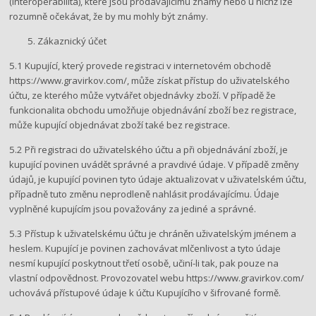
(interoperabilita), které jsou prodávajícímu známy nebo u nichž lze
rozumně očekávat, že by mu mohly být známy.
Zákaznický účet
5.1 Kupující, který provede registraci v internetovém obchodě ​
https://www.gravirkov.com/​, může získat přístup do uživatelského
účtu, ze kterého může vytvářet objednávky zboží. V případě že
funkcionalita obchodu umožňuje objednávání zboží bez registrace,
může kupující objednávat zboží také bez registrace.
5.2 Při registraci do uživatelského účtu a při objednávání zboží, je
kupující povinen uvádět správné a pravdivé údaje. V případě změny
údajů, je kupující povinen tyto údaje aktualizovat v uživatelském účtu,
případně tuto změnu neprodleně nahlásit prodávajícímu. Údaje
vyplněné kupujícím jsou považovány za jediné a správné.
5.3 Přístup k uživatelskému účtu je chráněn uživatelským jménem a
heslem. Kupující je povinen zachovávat mlčenlivost a tyto údaje
nesmí kupující poskytnout třetí osobě, učiní-li tak, pak pouze na
vlastní odpovědnost. Provozovatel webu https://www.gravirkov.com/​
uchovává přístupové údaje k účtu Kupujícího v šifrované formě.