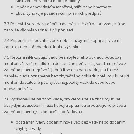
smluveného vzorku nebo předlohy,
je věc v odpovídajícím množství, míře nebo hmotnosti,
zboží vyhovuje požadavkům právních předpisů.
7.3 Projeví-li se vada v průběhu dvanácti měsíců od převzetí, má se
za to, že věc byla vadná již při převzetí.
7.4 Připouští-li to povaha zboží nebo služby, má kupující právo na
kontrolu nebo předvedení funkci výrobku.
7.5 Neoznámil-li kupující vadu bez zbytečného odkladu poté, co ji
mohl při včasné prohlídce a dostatečné péči zjistit, soud mu právo z
vadného plnění nepřizná. Jedná-li se o skrytou vadu, platí totéž,
nebyla-li vada oznámena bez zbytečného odkladu poté, co ji kupující
mohl při dostatečné péči zjistit, nejpozději však do dvou let po
odevzdání věci.
7.6 Vyskytne-li se na zboží vada, pro kterou nelze zboží využívat
obvyklým způsobem, může kupující uplatnit u prodávajícího právo z
vadného plnění („reklamace“) a požadovat:
odstranění vady dodáním nové věci bez vady nebo dodáním
chybějící vady