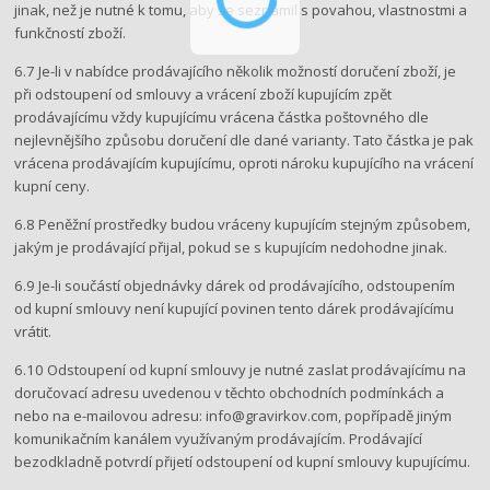
jinak, než je nutné k tomu, aby se seznámil s povahou, vlastnostmi a
funkčností zboží.
6.7 Je-li v nabídce prodávajícího několik možností doručení zboží, je
při odstoupení od smlouvy a vrácení zboží kupujícím zpět
prodávajícímu vždy kupujícímu vrácena částka poštovného dle
nejlevnějšího způsobu doručení dle dané varianty. Tato částka je pak
vrácena prodávajícím kupujícímu, oproti nároku kupujícího na vrácení
kupní ceny.
6.8 Peněžní prostředky budou vráceny kupujícím stejným způsobem,
jakým je prodávající přijal, pokud se s kupujícím nedohodne jinak.
6.9 Je-li součástí objednávky dárek od prodávajícího, odstoupením
od kupní smlouvy není kupující povinen tento dárek prodávajícímu
vrátit.
6.10 Odstoupení od kupní smlouvy je nutné zaslat prodávajícímu na ​
doručovací​ adresu uvedenou v těchto obchodních podmínkách a
nebo na e-mailovou adresu: info@gravirkov.com​, popřípadě jiným
komunikačním kanálem využívaným prodávajícím. ​Prodávající
bezodkladně potvrdí přijetí odstoupení od kupní smlouvy kupujícímu.