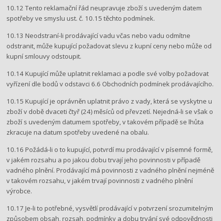
10.12 Tento reklamační řád neupravuje zboží s uvedeným datem
spotřeby ve smyslu ust. č. 10.15 těchto podmínek.
10.13 Neodstraní-li prodávající vadu včas nebo vadu odmítne
odstranit, může kupující požadovat slevu z kupní ceny nebo může od
kupní smlouvy odstoupit.
10.14 Kupující může uplatnit reklamaci a podle své volby požadovat
vyřízení dle bodů v odstavci 6.6 Obchodních podmínek prodávajícího.
10.15 Kupující je oprávněn uplatnit právo z vady, která se vyskytne u
zboží v době dvaceti čtyř (24) měsíců od převzetí. Nejedná-li se však o
zboží s uvedeným datumem spotřeby, v takovém případě se lhůta
zkracuje na datum spotřeby uvedené na obalu.
10.16 Požádá-li o to kupující, potvrdí mu prodávající v písemné formě,
v jakém rozsahu a po jakou dobu trvají jeho povinnosti v případě
vadného plnění. Prodávající má povinnosti z vadného plnění nejméně
v takovém rozsahu, v jakém trvají povinnosti z vadného plnění
výrobce.
10.17 Je-li to potřebné, vysvětlí prodávající v potvrzení srozumitelným
způsobem obsah, rozsah, podmínky a dobu trvání své odpovědnosti