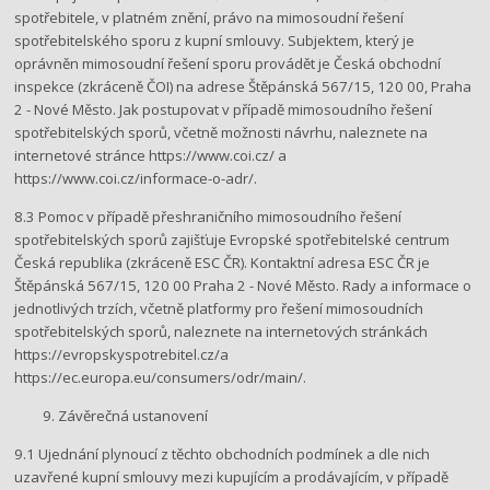
spotřebitele, v platném znění, právo na mimosoudní řešení
spotřebitelského sporu z kupní smlouvy. Subjektem, který je
oprávněn mimosoudní řešení sporu provádět je Česká obchodní
inspekce (zkráceně ČOI) na adrese Štěpánská 567/15, 120 00, Praha
2 - Nové Město. Jak postupovat v případě mimosoudního řešení
spotřebitelských sporů, včetně možnosti návrhu, naleznete na
internetové stránce ​https://www.coi.cz/​ a
https://www.coi.cz/informace-o-adr/​.
8.3 Pomoc v případě přeshraničního mimosoudního řešení
spotřebitelských sporů zajišťuje Evropské spotřebitelské centrum
Česká republika (zkráceně ESC ČR). Kontaktní adresa ESC ČR je
Štěpánská 567/15, 120 00 Praha 2 - Nové Město. Rady a informace o
jednotlivých trzích, včetně platformy pro řešení mimosoudních
spotřebitelských sporů, naleznete na internetových stránkách
https://evropskyspotrebitel.cz/​a​
https://ec.europa.eu/consumers/odr/main/​.
Závěrečná ustanovení
9.1 Ujednání plynoucí z těchto obchodních podmínek a dle nich
uzavřené kupní smlouvy mezi kupujícím a prodávajícím, v případě