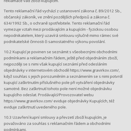
reklamace vad zboží kupujícím.
Tento reklamační řád vychází z ustanovení zákona č. 89/2012 Sb.,
občanský zákoník, ve znění pozdějších předpisů a zákona č.
634/1992 Sb., o ochraně spotřebitele. Tento reklamační řád
vymezuje vztah mezi prodávajícím a kupujícím - fyzickou osobou
nepodnikatelem, který uzavírá smlouvu výlučně mimo rámec své
podnikatelské činnosti či samostatného výkonu povolání.
10.2 Kupující je povinen se seznámit s všeobecnými obchodními
podmínkami a reklamačním řádem, ještě před objednáním zboží,
nejpozději se s nimi však kupující seznámí před odesláním
objednávky v internetovém obchodě https://www.gravirkov.com/​,
když souhlas s jejich porozuměním a seznámením se s nimi potvrdí
kupující zaškrtnutím příslušného pole při vytváření objednávky
samotné. Bez zaškrtnutí tohoto pole není možné objednávku
kupujícího odeslat. Prodávající/Provozovatel webu​
https://www.gravirkov.com/ ​eviduje objednávky Kupujících, též
eviduje zaškrtnutí uvedeného pole.
10.3 Uzavření kupní smlouvy a převzetí zboží kupujícím, je
považováno za souhlas s reklamačním řádem a obchodními
podmínkami.