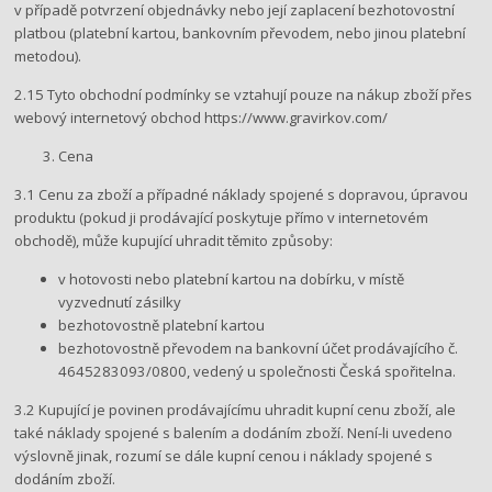
v případě potvrzení objednávky nebo její zaplacení bezhotovostní
platbou (platební kartou, bankovním převodem, nebo jinou platební
metodou).
2.15 Tyto obchodní podmínky se vztahují pouze na nákup zboží přes
webový internetový obchod https://www.gravirkov.com/
Cena
3.1 Cenu za zboží a případné náklady spojené s dopravou, úpravou
produktu (pokud ji prodávající poskytuje přímo v internetovém
obchodě), může kupující uhradit těmito způsoby:
v hotovosti nebo platební kartou na dobírku, v místě
vyzvednutí zásilky
bezhotovostně platební kartou
bezhotovostně převodem na bankovní účet prodávajícího č.
4645283093/0800​, vedený u společnosti Česká spořitelna.
3.2 Kupující je povinen prodávajícímu uhradit kupní cenu zboží, ale
také náklady spojené s balením a dodáním zboží. Není-li uvedeno
výslovně jinak, rozumí se dále kupní cenou i náklady spojené s
dodáním zboží.