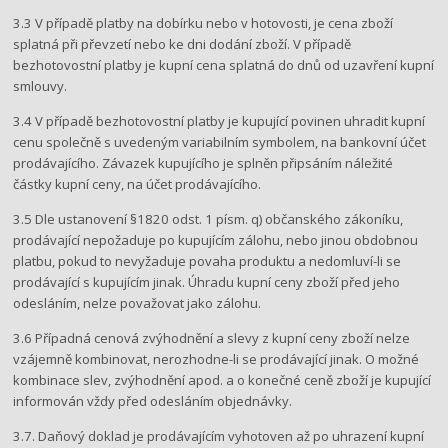
3.3 V případě platby na dobírku nebo v hotovosti, je cena zboží
splatná při převzetí nebo ke dni dodání zboží. V případě
bezhotovostní platby je kupní cena splatná do dnů od uzavření kupní
smlouvy.
3.4 V případě bezhotovostní platby je kupující povinen uhradit kupní
cenu společně s uvedeným variabilním symbolem, na bankovní účet
prodávajícího. Závazek kupujícího je splněn připsáním náležité
částky kupní ceny, na účet prodávajícího.
3.5 Dle ustanovení §1820 odst. 1 písm. q) občanského zákoníku,
prodávající nepožaduje po kupujícím zálohu, nebo jinou obdobnou
platbu, pokud to nevyžaduje povaha produktu a nedomluví-li se
prodávající s kupujícím jinak. Úhradu kupní ceny zboží před jeho
odesláním, nelze považovat jako zálohu.
3.6 Případná cenová zvýhodnění a slevy z kupní ceny zboží nelze
vzájemně kombinovat, nerozhodne-li se prodávající jinak. O možné
kombinace slev, zvýhodnění apod. a o konečné ceně zboží je kupující
informován vždy před odesláním objednávky.
3.7. Daňový doklad je prodávajícím vyhotoven až po uhrazení kupní