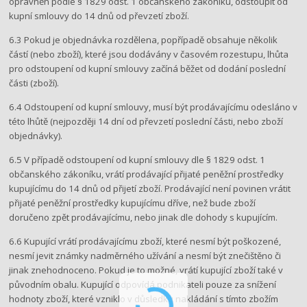
oprávněn podle § 1829 odst. 1 občanského zákoníku, odstoupit od
kupní smlouvy do 14 dnů od převzetí zboží.
6.3 Pokud je objednávka rozdělena, popřípadě obsahuje několik
částí (nebo zboží), které jsou dodávány v časovém rozestupu, lhůta
pro odstoupení od kupní smlouvy začíná běžet od dodání poslední
části (zboží).
6.4 Odstoupení od kupní smlouvy, musí být prodávajícímu odesláno v
této lhůtě (nejpozději 14 dní od převzetí poslední části, nebo zboží
objednávky).
6.5 V případě odstoupení od kupní smlouvy dle § 1829 odst. 1
občanského zákoníku, vrátí prodávající přijaté peněžní prostředky
kupujícímu do ​14 dnů ​od přijetí zboží. Prodávající není povinen vrátit
přijaté peněžní prostředky kupujícímu dříve, než bude zboží
doručeno zpět prodávajícímu, nebo jinak dle dohody s kupujícím.
6.6 Kupující vrátí prodávajícímu zboží, které nesmí být poškozené,
nesmí jevit známky nadměrného užívání a nesmí být znečištěno či
jinak znehodnoceno. Pokud je to možné, vrátí kupující zboží také v
původním obalu. Kupující odpovídá podnikateli pouze za snížení
hodnoty zboží, které vzniklo v důsledku nakládání s tímto zbožím