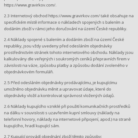
https://www.gravirkov.com/.
2.3 Internetový obchod ​https://www.gravirkov.com/​ ​také obsahuje na
specifickém místě informace o nákladech spojených s balením a
dodáním zboží v rámci jeho doručování na území České republiky.
2.4 Náklady spojené s balením a dodáním zboží na území České
republiky, jsou vždy uvedeny před odesláním objednávky
prostřednictvím stránek tohoto internetového obchodu. Náklady jsou
kalkulovány dle veřejných i soukromých ceníků přepravních firem v
závislosti na váze, způsobu platby a způsobu dodání zvoleného v
objednávkovém formuláři.
2.5 Před odesláním objednávky prodávajícímu, je kupujícímu
umožněno objednávku měnit a upravovat údaje, které do
objednávky vložil a kontrolovat správnost vložených údajů.
2.6 Náklady kupujícího vzniklé při použití komunikačních prostředků
na dálku v souvislosti s uzavřením kupní smlouvy (náklady na
telefonní hovory, náklady na internetové připojení, apod.) na straně
kupujícího, hradí kupující sám.
2.7 Kupující provádí objednání zboží těmito způsoby: