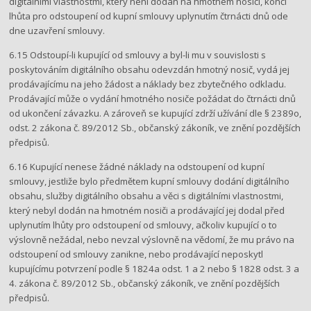
digitálními vlastnostmi, který není dodán na hmotném nosiči, končí
lhůta pro odstoupení od kupní smlouvy uplynutím čtrnácti dnů ode
dne uzavření smlouvy.
6.15 Odstoupí-li kupující od smlouvy a byl-li mu v souvislosti s
poskytováním digitálního obsahu odevzdán hmotný nosič, vydá jej
prodávajícímu na jeho žádost a náklady bez zbytečného odkladu.
Prodávající může o vydání hmotného nosiče požádat do čtrnácti dnů
od ukončení závazku. A zároveň se kupující zdrží užívání dle § 2389o,
odst. 2 zákona č. 89/2012 Sb., občanský zákoník, ve znění pozdějších
předpisů.
6.16 Kupující nenese žádné náklady na odstoupení od kupní
smlouvy, jestliže bylo předmětem kupní smlouvy dodání digitálního
obsahu, služby digitálního obsahu a věci s digitálními vlastnostmi,
který nebyl dodán na hmotném nosiči a prodávající jej dodal před
uplynutím lhůty pro odstoupení od smlouvy, ačkoliv kupující o to
výslovně nežádal, nebo nevzal výslovně na vědomí, že mu právo na
odstoupení od smlouvy zanikne, nebo prodávající neposkytl
kupujícímu potvrzení podle § 1824a odst. 1 a 2 nebo § 1828 odst. 3 a
4. zákona č. 89/2012 Sb., občanský zákoník, ve znění pozdějších
předpisů.