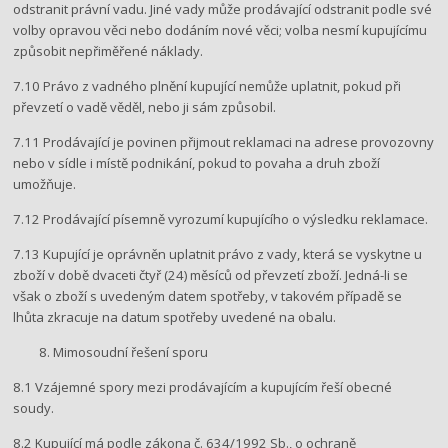
odstranit právní vadu. Jiné vady může prodávající odstranit podle své
volby opravou věci nebo dodáním nové věci; volba nesmí kupujícímu
způsobit nepřiměřené náklady.
7.10 Právo z vadného plnění kupující nemůže uplatnit, pokud při
převzetí o vadě věděl, nebo ji sám způsobil.
7.11 Prodávající je povinen přijmout reklamaci na adrese provozovny
nebo v sídle i místě podnikání, pokud to povaha a druh zboží
umožňuje.
7.12 Prodávající písemně vyrozumí kupujícího o výsledku reklamace.
7.13 Kupující je oprávněn uplatnit právo z vady, která se vyskytne u
zboží v době dvaceti čtyř (24) měsíců od převzetí zboží. Jedná-li se
však o zboží s uvedeným datem spotřeby, v takovém případě se
lhůta zkracuje na datum spotřeby uvedené na obalu.
Mimosoudní řešení sporu
8.1 Vzájemné spory mezi prodávajícím a kupujícím řeší obecné
soudy.
8.2 Kupující má podle zákona č. 634/1992 Sb., o ochraně