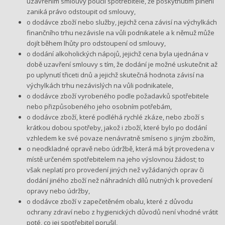
uzavřením smlouvy poučil spotřebitele, že poskytnutím plnění
zaniká právo odstoupit od smlouvy,
o dodávce zboží nebo služby, jejichž cena závisí na výchylkách
finančního trhu nezávisle na vůli podnikatele a k němuž může
dojít během lhůty pro odstoupení od smlouvy,
o dodání alkoholických nápojů, jejichž cena byla ujednána v
době uzavření smlouvy s tím, že dodání je možné uskutečnit až
po uplynutí třiceti dnů a jejichž skutečná hodnota závisí na
výchylkách trhu nezávislých na vůli podnikatele,
o dodávce zboží vyrobeného podle požadavků spotřebitele
nebo přizpůsobeného jeho osobním potřebám,
o dodávce zboží, které podléhá rychlé zkáze, nebo zboží s
krátkou dobou spotřeby, jakož i zboží, které bylo po dodání
vzhledem ke své povaze nenávratně smíseno s jiným zbožím,
o neodkladné opravě nebo údržbě, která má být provedena v
místě určeném spotřebitelem na jeho výslovnou žádost; to
však neplatí pro provedení jiných než vyžádaných oprav či
dodání jiného zboží než náhradních dílů nutných k provedení
opravy nebo údržby,
o dodávce zboží v zapečetěném obalu, které z důvodu
ochrany zdraví nebo z hygienických důvodů není vhodné vrátit
poté, co jej spotřebitel porušil,