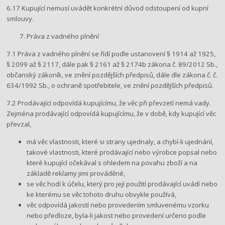
6.17 Kupující nemusí uvádět konkrétní důvod odstoupení od kupní
smlouvy.
Práva z vadného plnění
7.1 Práva z vadného plnění se řídí podle ustanovení § 1914 až 1925,
§ 2099 až § 2117, dále pak § 2161 až § 2174b zákona č. 89/2012 Sb.,
občanský zákoník, ve znění pozdějších předpisů, dále dle zákona č. č.
634/1992 Sb., o ochraně spotřebitele, ve znění pozdějších předpisů.
7.2 Prodávající odpovídá kupujícímu, že věc při převzetí nemá vady.
Zejména prodávající odpovídá kupujícímu, že v době, kdy kupující věc
převzal,
má věc vlastnosti, které si strany ujednaly, a chybí-li ujednání,
takové vlastnosti, které prodávající nebo výrobce popsal nebo
které kupující očekával s ohledem na povahu zboží a na
základě reklamy jimi prováděné,
se věc hodí k účelu, který pro její použití prodávající uvádí nebo
ke kterému se věc tohoto druhu obvykle používá,
věc odpovídá jakostí nebo provedením smluvenému vzorku
nebo předloze, byla-li jakost nebo provedení určeno podle