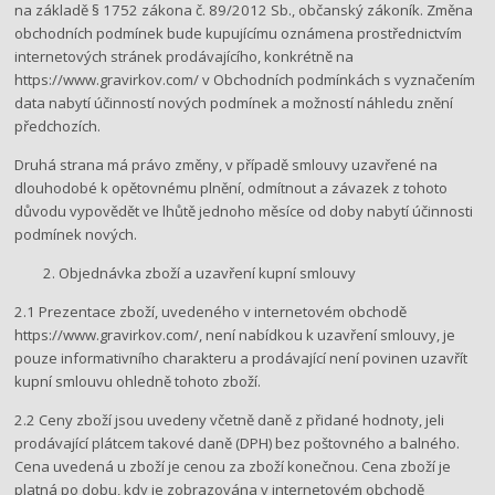
na základě § 1752 zákona č. 89/2012 Sb., občanský zákoník. Změna
obchodních podmínek bude kupujícímu oznámena prostřednictvím
internetových stránek prodávajícího, konkrétně na
https://www.gravirkov.com/​ v Obchodních podmínkách​ s vyznačením
data nabytí účinností nových podmínek a možností náhledu znění
předchozích.
Druhá strana má právo změny, v případě smlouvy uzavřené na
dlouhodobé k opětovnému plnění, odmítnout a závazek z tohoto
důvodu vypovědět ve lhůtě jednoho měsíce od doby nabytí účinnosti
podmínek nových.
Objednávka zboží a uzavření kupní smlouvy
2.1​ ​Prezentace zboží, uvedeného v internetovém obchodě ​
https://www.gravirkov.com/​​,​ není nabídkou k uzavření smlouvy, je
pouze informativního charakteru a prodávající není povinen uzavřít
kupní smlouvu ohledně tohoto zboží.
2.2 Ceny zboží jsou uvedeny​ včetně daně z přidané hodnoty, jeli
prodávající plátcem takové daně (DPH) bez poštovného a balného.
Cena uvedená u zboží je cenou za zboží konečnou. Cena zboží je
platná po dobu, kdy je zobrazována v internetovém obchodě