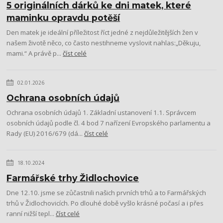
5 originálních dárků ke dni matek, které
maminku opravdu potěší
Den matek je ideální příležitost říct jedné z nejdůležitějších žen v
našem životě něco, co často nestihneme vyslovit nahlas:„Děkuju,
mami.“ A právě p...
číst celé
02.01.2026
Ochrana osobních údajů
Ochrana osobních údajů 1. Základní ustanovení 1.1. Správcem
osobních údajů podle čl. 4 bod 7 nařízení Evropského parlamentu a
Rady (EU) 2016/679 (dá...
číst celé
18.10.2024
Farmářské trhy Židlochovice
Dne 12.10. jsme se zůčastnili našich prvních trhů a to Farmářských
trhů v Židlochovicích. Po dlouhé době vyšlo krásné počasí a i přes
ranní nižší tepl...
číst celé