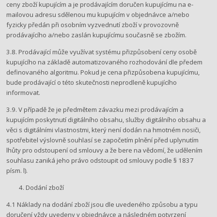
ceny zboží kupujícím a je prodávajícím doručen kupujícímu na e-
mailovou adresu sdělenou mu kupujícím v objednávce a/nebo
fyzicky předán při osobním vyzvednutí zboží v provozovně
prodávajícího a/nebo zaslán kupujícímu současně se zbožím.
3.8. Prodávající může využívat systému přizpůsobení ceny osobě
kupujícího na základě automatizovaného rozhodování dle předem
definovaného algoritmu. Pokud je cena přizpůsobena kupujícímu,
bude prodávající o této skutečnosti neprodleně kupujícího
informovat.
3.9. V případě že je předmětem závazku mezi prodávajícím a
kupujícím poskytnutí digitálního obsahu, služby digitálního obsahu a
věci s digitálními vlastnostmi, který není dodán na hmotném nosiči,
spotřebitel výslovně souhlasí se započetím plnění před uplynutím
lhůty pro odstoupení od smlouvy a že bere na vědomí, že udělením
souhlasu zaniká jeho právo odstoupit od smlouvy podle § 1837
písm. l).
Dodání zboží
4.1 Náklady na dodání zboží jsou dle uvedeného způsobu a typu
doručení vždy uvedeny v objednávce a následném potvrzení