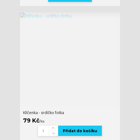
Klíčenka - srdíčko fotka
79 Kč
/
ks
Přidat do košíku