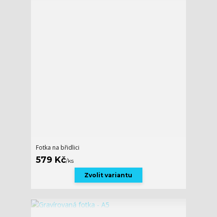
Fotka na břidlici
579 Kč
/
ks
Zvolit variantu