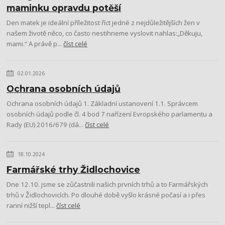
maminku opravdu potěší
Den matek je ideální příležitost říct jedné z nejdůležitějších žen v
našem životě něco, co často nestihneme vyslovit nahlas:„Děkuju,
mami.“ A právě p...
číst celé
02.01.2026
Ochrana osobních údajů
Ochrana osobních údajů 1. Základní ustanovení 1.1. Správcem
osobních údajů podle čl. 4 bod 7 nařízení Evropského parlamentu a
Rady (EU) 2016/679 (dá...
číst celé
18.10.2024
Farmářské trhy Židlochovice
Dne 12.10. jsme se zůčastnili našich prvních trhů a to Farmářských
trhů v Židlochovicích. Po dlouhé době vyšlo krásné počasí a i přes
ranní nižší tepl...
číst celé