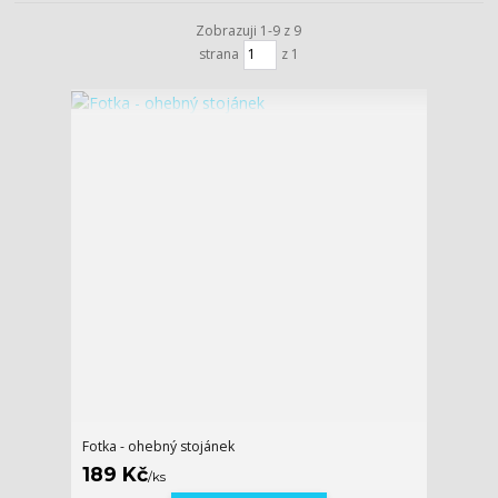
Zobrazuji 1-9 z 9
strana
z 1
Fotka - ohebný stojánek
189 Kč
/
ks