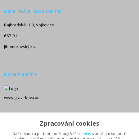
KDE NÁS NAJDETE
Rajhradská 100, Vojkovice
667 01
Jihomoravský kraj
KONTAKTY
www.gravirkov.com
+420 735 923 312
(Po-Pá, 8-16 hod.)
Zpracování cookies
info@gravirkov.com
Náš e-shop a partneři potřebují Váš
souhlas
s použitím souborů
cookies, aby Vám mohli zobrazovat informace týkající se Vašich