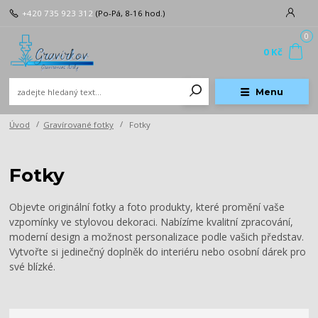
+420 735 923 312
(Po-Pá, 8-16 hod.)
0
0 Kč
Menu
Úvod
Gravírované fotky
Fotky
Fotky
Objevte originální fotky a foto produkty, které promění vaše
vzpomínky ve stylovou dekoraci. Nabízíme kvalitní zpracování,
moderní design a možnost personalizace podle vašich představ.
Vytvořte si jedinečný doplněk do interiéru nebo osobní dárek pro
své blízké.