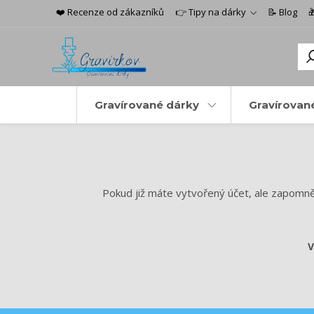
❤️ Recenze od zákazníků
👉 Tipy na dárky
📝 Blog

Gravírované dárky
Gravírovan
Pokud již máte vytvořený účet, ale zapomněli
V