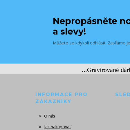
Nepropásněte no
a slevy!
Můžete se kdykoli odhlásit. Zasíláme j
...Gravírované dá
INFORMACE PRO
SLE
ZÁKAZNÍKY
O nás
Jak nakupovat