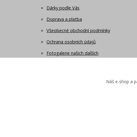
Dárky podle Vás
Doprava a platba
Všeobecné obchodní podmínky
Ochrana osobních údajů
Fotogalerie našich dalších
produktů
Kontakty
Náš e-shop a pa