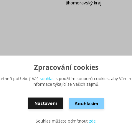
Jihomoravský kraj
Zpracování cookies
rtneři potřebují Váš
souhlas
s použitím souborů cookies, aby Vám m
informace týkající se Vašich zájmů.
Nastavení
Souhlasím
Vytvořeno na
Eshop-rychle.cz
Souhlas můžete odmítnout
zde
.