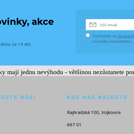
vinky, akce
Souhlasím se
zpracová
rozesílky newsletteru.
ednou za 14 dní.
rky mají jednu nevýhodu - většinou nezůstanete po
DUJTE NÁS!
KDE NÁS NAJDETE
Rajhradská 100, Vojkovice
667 01