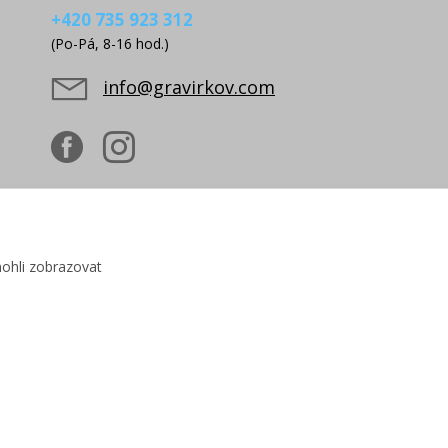
+420 735 923 312
(Po-Pá, 8-16 hod.)
info@gravirkov.com
ohli zobrazovat