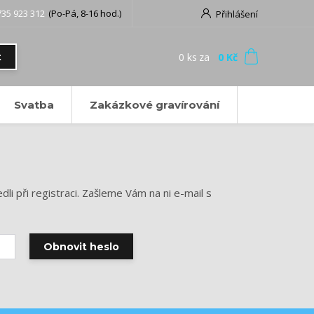
735 923 312
(Po-Pá, 8-16 hod.)
Přihlášení
0
ks
za
0 Kč
t
Svatba
Zakázkové gravírování
li při registraci. Zašleme Vám na ni e-mail s
Obnovit heslo