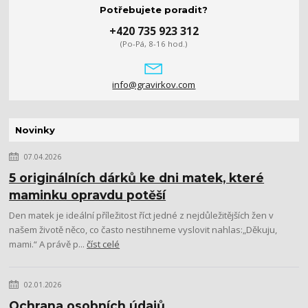
Potřebujete poradit?
+420 735 923 312
(Po-Pá, 8-16 hod.)
info@gravirkov.com
Novinky
07.04.2026
5 originálních dárků ke dni matek, které
maminku opravdu potěší
Den matek je ideální příležitost říct jedné z nejdůležitějších žen v
našem životě něco, co často nestihneme vyslovit nahlas:„Děkuju,
mami.“ A právě p...
číst celé
02.01.2026
Ochrana osobních údajů