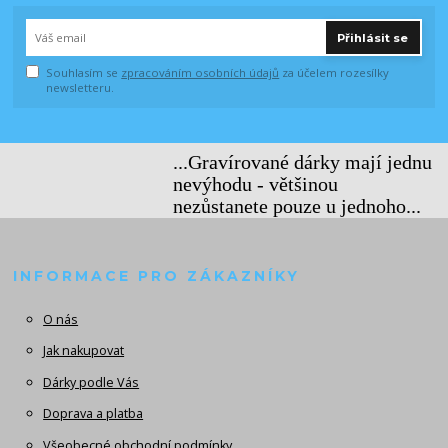
Přihlásit se
Souhlasím se
zpracováním osobních údajů
za účelem rozesílky
newsletteru.
...Gravírované dárky mají jednu
nevýhodu - většinou
nezůstanete pouze u jednoho...
INFORMACE PRO ZÁKAZNÍKY
O nás
Jak nakupovat
Dárky podle Vás
Doprava a platba
Všeobecné obchodní podmínky