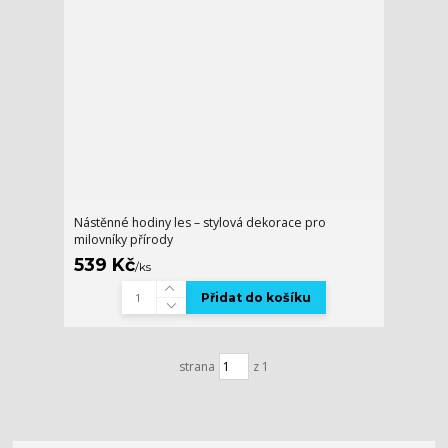
Nástěnné hodiny les – stylová dekorace pro
milovníky přírody
539 Kč
/
ks
Přidat do košíku
strana
z 1