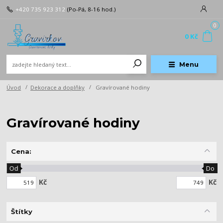
+420 735 923 312
(Po-Pá, 8-16 hod.)
0
0 Kč
Menu
Úvod
Dekorace a doplňky
Gravírované hodiny
Gravírované hodiny
Cena:
Od
Do
Kč
Kč
Štítky