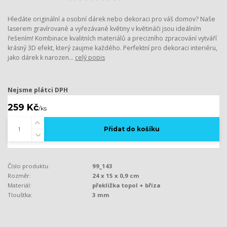
Hledáte originální a osobní dárek nebo dekoraci pro váš domov? Naše
laserem gravírované a vyřezávané květiny v květináči jsou ideálním
řešením! Kombinace kvalitních materiálů a precizního zpracování vytváří
krásný 3D efekt, který zaujme každého. Perfektní pro dekoraci interiéru,
jako dárek k narozen...
celý popis
Nejsme plátci DPH
259 Kč
/
ks
Přidat do košíku
Číslo produktu:
99_143
Rozměr:
24 x 15 x 0,9 cm
Materiál:
překližka topol + bříza
Tloušťka:
3 mm