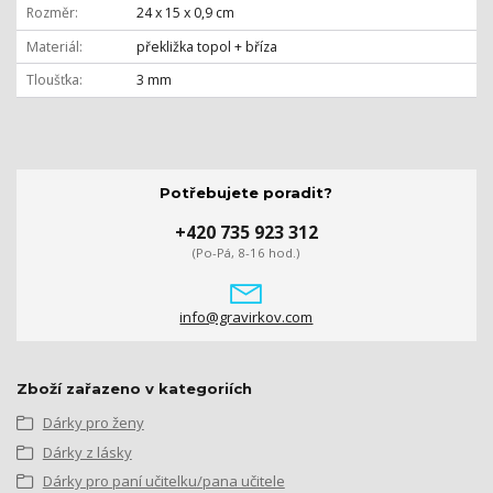
Rozměr
24 x 15 x 0,9 cm
Materiál
překližka topol + bříza
Tloušťka
3 mm
Potřebujete poradit?
+420 735 923 312
(Po-Pá, 8-16 hod.)
info@gravirkov.com
Zboží zařazeno v kategoriích
Dárky pro ženy
Dárky z lásky
Dárky pro paní učitelku/pana učitele