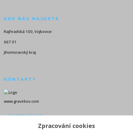
KDE NÁS NAJDETE
Rajhradská 100, Vojkovice
667 01
Jihomoravský kraj
KONTAKTY
www.gravirkov.com
+420 735 923 312
(Po-Pá, 8-16 hod.)
Zpracování cookies
info@gravirkov.com