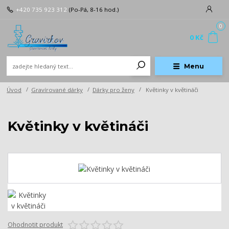
+420 735 923 312
(Po-Pá, 8-16 hod.)
0
0 Kč
Menu
Úvod
Gravírované dárky
Dárky pro ženy
Květinky v květináči
Květinky v květináči
Ohodnotit produkt