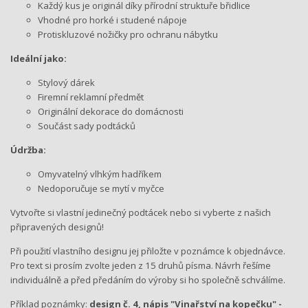
Každý kus je originál díky přírodní struktuře břidlice
Vhodné pro horké i studené nápoje
Protiskluzové nožičky pro ochranu nábytku
Ideální jako:
Stylový dárek
Firemní reklamní předmět
Originální dekorace do domácnosti
Součást sady podtácků
Údržba:
Omyvatelný vlhkým hadříkem
Nedoporučuje se mytí v myčce
Vytvořte si vlastní jedinečný podtácek nebo si vyberte z našich
připravených designů!
Při použití vlastního designu jej přiložte v poznámce k objednávce.
Pro text si prosím zvolte jeden z 15 druhů písma. Návrh řešíme
individuálně a před předáním do výroby si ho společně schválíme.
Příklad poznámky:
design č. 4, nápis "Vinařství na kopečku" -