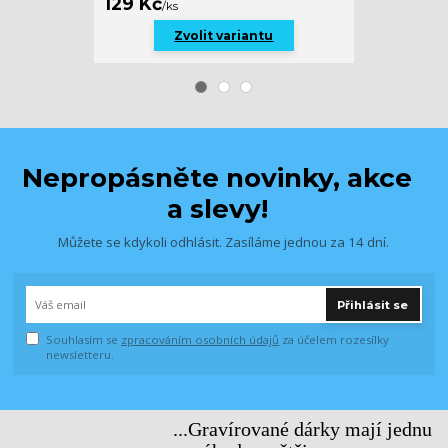
169 Kč
129 Kč
/
ks
/
ks
Zvolit variantu
Nepropásněte novinky, akce
a slevy!
Můžete se kdykoli odhlásit. Zasíláme jednou za 14 dní.
Přihlásit se
Souhlasím se
zpracováním osobních údajů
za účelem rozesílky
newsletteru.
...Gravírované dárky mají jednu