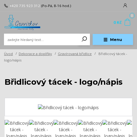
+420 735 923 312
(Po-Pá, 8-16 hod.)
0
0 Kč
Menu
Úvod
Dekorace a doplňky
Gravírovaná břidlice
Břidlicový tácek -
logo/nápis
Břidlicový tácek - logo/nápis