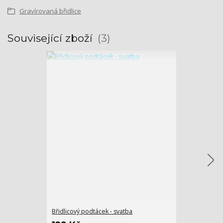
Gravírovaná břidlice
Související zboží
3
Břidlicový podtácek - svatba
Držák kravaty