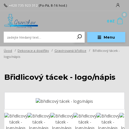
+420 735 923 312
(Po-Pá, 8-16 hod.)
0
0 Kč
Menu
Úvod
Dekorace a doplňky
Gravírovaná břidlice
Břidlicový tácek -
logo/nápis
Břidlicový tácek - logo/nápis