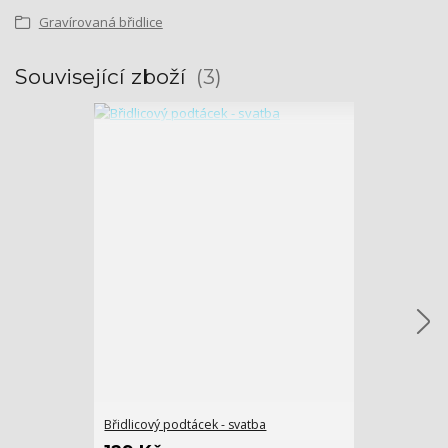
Gravírovaná břidlice
Související zboží
3
Břidlicový podtácek - svatba
Držák kravaty