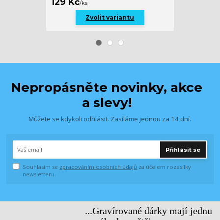
169 Kč
129 Kč
/
ks
/
ks
Zvolit variantu
Nepropásněte novinky, akce
a slevy!
Můžete se kdykoli odhlásit. Zasíláme jednou za 14 dní.
Přihlásit se
Souhlasím se
zpracováním osobních údajů
za účelem rozesílky
newsletteru.
...Gravírované dárky mají jednu