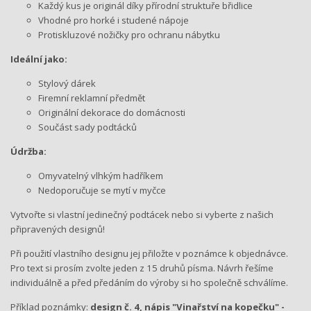
Každý kus je originál díky přírodní struktuře břidlice
Vhodné pro horké i studené nápoje
Protiskluzové nožičky pro ochranu nábytku
Ideální jako:
Stylový dárek
Firemní reklamní předmět
Originální dekorace do domácnosti
Součást sady podtácků
Údržba:
Omyvatelný vlhkým hadříkem
Nedoporučuje se mytí v myčce
Vytvořte si vlastní jedinečný podtácek nebo si vyberte z našich
připravených designů!
Při použití vlastního designu jej přiložte v poznámce k objednávce.
Pro text si prosím zvolte jeden z 15 druhů písma. Návrh řešíme
individuálně a před předáním do výroby si ho společně schválíme.
Příklad poznámky:
design č. 4, nápis "Vinařství na kopečku" -