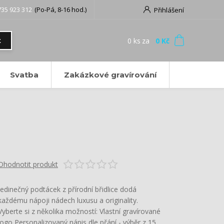
735 923 312
(Po-Pá, 8-16 hod.)
Přihlášení
0
ks
za
0 Kč
t
Svatba
Zakázkové gravírování
Ohodnotit produkt
Jedinečný podtácek z přírodní břidlice dodá
každému nápoji nádech luxusu a originality.
Vyberte si z několika možností: Vlastní gravírované
logo Personalizovaný nápis dle přání - výběr z 15