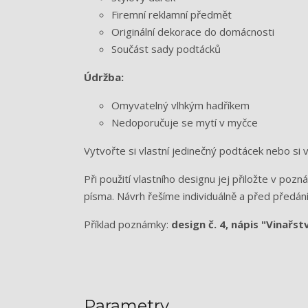
Firemní reklamní předmět
Originální dekorace do domácnosti
Součást sady podtácků
Údržba:
Omyvatelný vlhkým hadříkem
Nedoporučuje se mytí v myčce
Vytvořte si vlastní jedinečný podtácek nebo si 
Při použití vlastního designu jej přiložte v po
písma. Návrh řešíme individuálně a před předán
Příklad poznámky:
design č. 4, nápis "Vinařst
Parametry