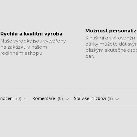
Možnost personali
Rychlá a kvalitní výroba
S našimi gravírovaným
Naše výrobky jsou vytvářeny
dárky můžete dát sv
na zakázku v našem
blízkým skutečně oso
rodinném eshopu
dar.
nocení
0
Komentáře
0
Související zboží
3