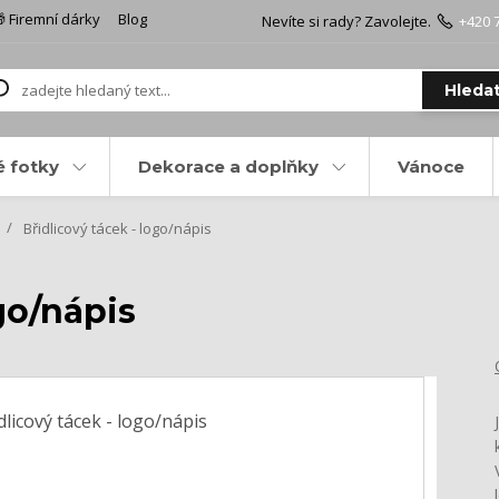
 Firemní dárky
Blog
Nevíte si rady? Zavolejte.
+420 
Hleda
é fotky
Dekorace a doplňky
Vánoce
Břidlicový tácek - logo/nápis
go/nápis