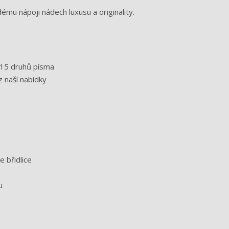
ému nápoji nádech luxusu a originality.
z 15 druhů písma
z naší nabídky
e břidlice
u