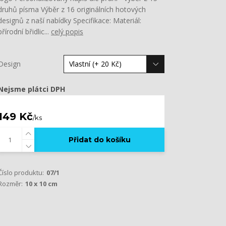
druhů písma Výběr z 16 originálních hotových
designů z naší nabídky Specifikace: Materiál:
přírodní břidlic...
celý popis
Design
Nejsme plátci DPH
149 Kč
/
ks
Přidat do košíku
Číslo produktu:
07/1
Rozměr:
10 x 10 cm