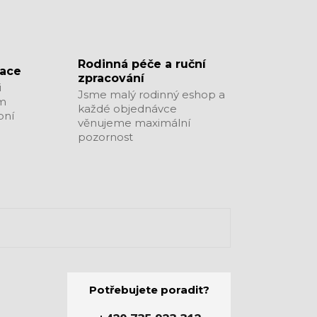
​​​​​​​Rodinná péče a ruční
zace
zpracování
i
Jsme malý rodinný eshop a
ým
každé objednávce
bní
věnujeme maximální
pozornost
Potřebujete poradit?