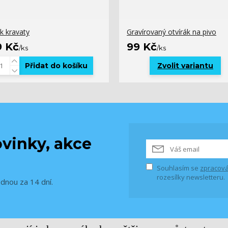
k kravaty
Gravírovaný otvírák na pivo
9 Kč
99 Kč
/
ks
/
ks
Přidat do košíku
Zvolit variantu
vinky, akce
Souhlasím se
zpracová
rozesílky newsletteru.
ednou za 14 dní.