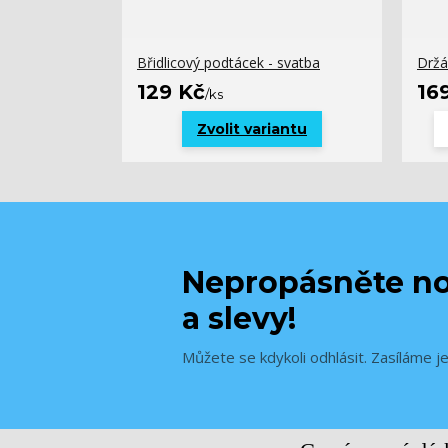
Břidlicový podtácek - svatba
Držá
129 Kč
16
/
ks
Zvolit variantu
Nepropásněte no
a slevy!
Můžete se kdykoli odhlásit. Zasíláme j