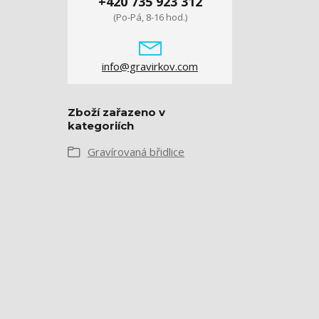
+420 735 923 312
(Po-Pá, 8-16 hod.)
info@gravirkov.com
Zboží zařazeno v
kategoriích
Gravírovaná břidlice