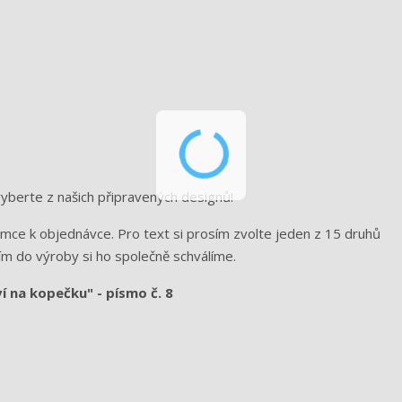
vyberte z našich připravených designů!
známce k objednávce. Pro text si prosím zvolte jeden z 15 druhů
ím do výroby si ho společně schválíme.
ví na kopečku" - písmo č. 8