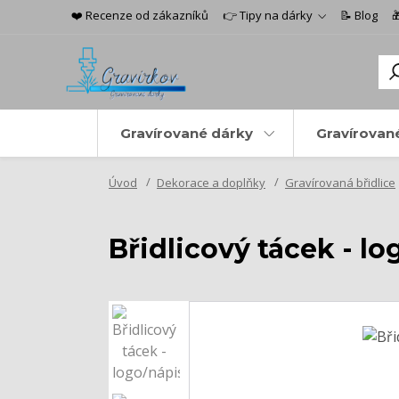
❤️ Recenze od zákazníků
👉 Tipy na dárky
📝 Blog

Gravírované dárky
Gravírovan
Úvod
Dekorace a doplňky
Gravírovaná břidlice
Břidlicový tácek - lo