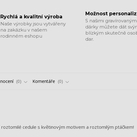
Možnost personali
Rychlá a kvalitní výroba
S našimi gravírovaným
Naše výrobky jsou vytvářeny
dárky můžete dát sv
na zakázku v našem
blízkým skutečně oso
rodinném eshopu
dar.
nocení
0
Komentáře
0
ší roztomilé cedule s květinovým motivem a roztomilým ptáčkem!