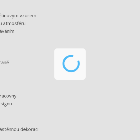
větinovým vzorem
ou atmosféru
záváním
raně
pracovny
esignu
ástěnnou dekoraci