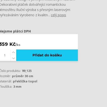
Dekorativní ptáček dotvářející romantickou
atmosféru Ruční výroba s přesným laserovým
vyřezáváním Vyrobeno z kvalitn...
celý popis
Nejsme plátci DPH
359 Kč
/
ks
Přidat do košíku
Číslo produktu:
99_125
Rozměr:
průměr 30 cm
Materiál:
překližka topol
Tloušťka:
3 mm