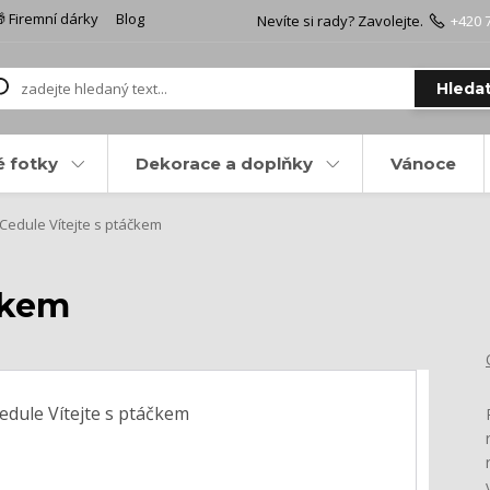
 Firemní dárky
Blog
Nevíte si rady? Zavolejte.
+420 
Hleda
é fotky
Dekorace a doplňky
Vánoce
Cedule Vítejte s ptáčkem
čkem