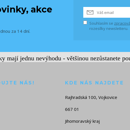
vinky, akce
Souhlasím se
zpracová
rozesílky newsletteru.
ednou za 14 dní.
rky mají jednu nevýhodu - většinou nezůstanete po
DUJTE NÁS!
KDE NÁS NAJDETE
Rajhradská 100, Vojkovice
667 01
Jihomoravský kraj