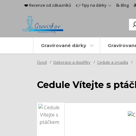
❤️ Recenze od zákazníků
👉 Tipy na dárky
📝 Blog

Gravírované dárky
Gravírovan
Úvod
Dekorace a doplňky
Cedule a zrcadla
Cedule Vítejte s ptá