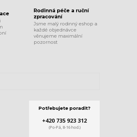
​​​​​​​Rodinná péče a ruční
zace
zpracování
i
Jsme malý rodinný eshop a
ým
každé objednávce
bní
věnujeme maximální
pozornost
Potřebujete poradit?
+420 735 923 312
(Po-Pá, 8-16 hod.)