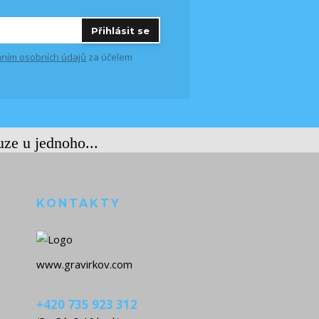
Přihlásit se
ním osobních údajů
za účelem
uze u jednoho...
KONTAKTY
www.gravirkov.com
+420 735 923 312