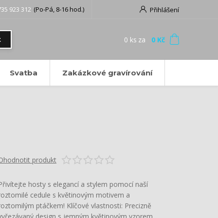
735 923 312
(Po-Pá, 8-16 hod.)
Přihlášení
0
ks
za
0 Kč
t
Svatba
Zakázkové gravírování
Ohodnotit produkt
Přivítejte hosty s elegancí a stylem pomocí naší
roztomilé cedule s květinovým motivem a
roztomilým ptáčkem! Klíčové vlastnosti: Precizně
vyřezávaný design s jemným květinovým vzorem