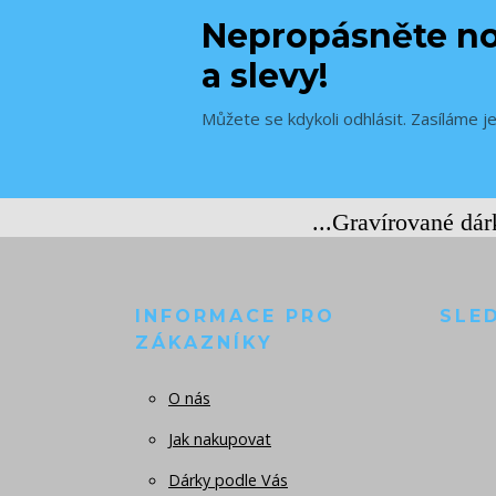
Nepropásněte no
a slevy!
Můžete se kdykoli odhlásit. Zasíláme j
...Gravírované dá
INFORMACE PRO
SLE
ZÁKAZNÍKY
O nás
Jak nakupovat
Dárky podle Vás