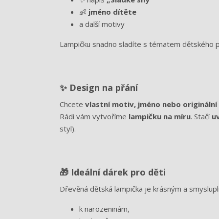
👶
jméno dítěte
a další motivy
Lampičku snadno sladíte s tématem dětského po
✨ Design na přání
Chcete
vlastní motiv, jméno nebo originální
Rádi vám vytvoříme
lampičku na míru
. Stačí
u
styl).
🎁 Ideální dárek pro děti
Dřevěná dětská lampička je krásným a smyslup
k narozeninám,