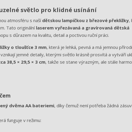
uzelné světlo pro klidné usínání
nou atmosféru s naší
dětskou lampičkou z březové překližky
,
m. Tato originální
laserem vyřezávaná a gravírovaná dětská
 s důrazem na kvalitu, detail a poctivou ruční práci.
ližky o tloušťce 3 mm
, která je lehká, pevná a má jemnou přírod
nikají jemné detaily, kterými světlo krásně prosvítá a vytváří ukli
cca 38,5 × 29,5 × 3 cm
, takže se stane výrazným, ale stále harm
ačem
jený dvěma AA bateriemi
, díky čemuž není potřeba žádná zásuv
terá funguje v režimu: