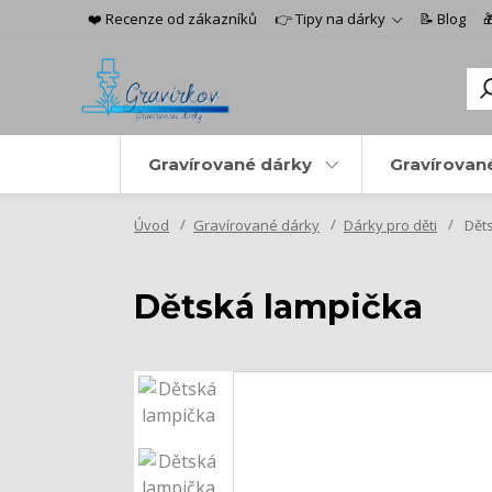
❤️ Recenze od zákazníků
👉 Tipy na dárky
📝 Blog

Gravírované dárky
Gravírovan
Úvod
Gravírované dárky
Dárky pro děti
Děts
Dětská lampička