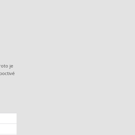
roto je
poctivé