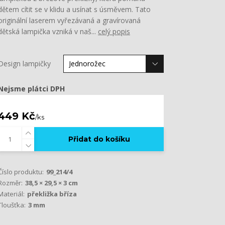
dětem cítit se v klidu a usínat s úsměvem. Tato
originální laserem vyřezávaná a gravírovaná
dětská lampička vzniká v naš...
celý popis
Design lampičky
Nejsme plátci DPH
449 Kč
/
ks
Přidat do košíku
Číslo produktu:
99_214/4
Rozměr:
38,5 × 29,5 × 3 cm
Materiál:
překližka bříza
Tloušťka:
3 mm