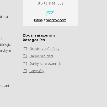
(Po-Pá, 8-16 hod.)
 která
info@gravirkov.com
Zboží zařazeno v
ní
kategoriích
dňující
Gravírované dárky
onickým
Dárky pro děti
Dárky k narozeninám
Lampičky
ka ani