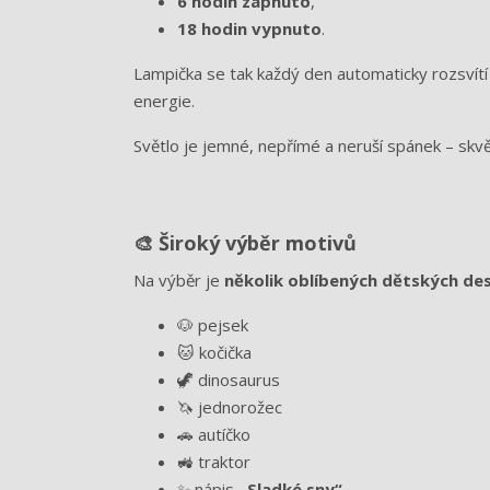
6 hodin zapnuto
,
18 hodin vypnuto
.
Lampička se tak každý den automaticky rozsvítí a
energie.
Světlo je jemné, nepřímé a neruší spánek – skvě
🎨 Široký výběr motivů
Na výběr je
několik oblíbených dětských de
🐶 pejsek
🐱 kočička
🦖 dinosaurus
🦄 jednorožec
🚗 autíčko
🚜 traktor
✨ nápis
„Sladké sny“