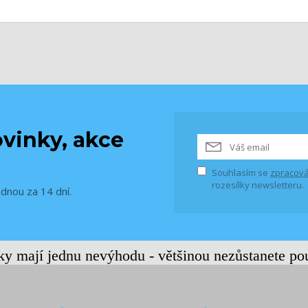
vinky, akce
Souhlasím se
zpracová
rozesílky newsletteru.
ednou za 14 dní.
rky mají jednu nevýhodu - většinou nezůstanete po