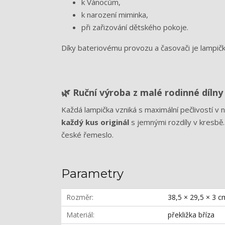
k Vánocům,
k narození miminka,
při zařizování dětského pokoje.
Díky bateriovému provozu a časovači je lampičk
🌿 Ruční výroba z malé rodinné dílny
Každá lampička vzniká s maximální pečlivostí v
každý kus originál
s jemnými rozdíly v kresbě.
české řemeslo.
Parametry
Rozměr
38,5 × 29,5 × 3 c
Materiál
překližka bříza