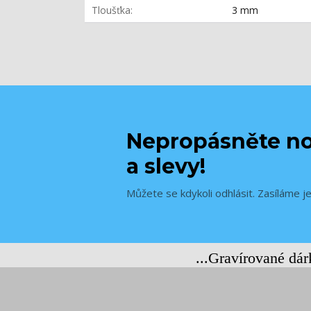
Tloušťka
3 mm
Nepropásněte no
a slevy!
Můžete se kdykoli odhlásit. Zasíláme j
...Gravírované dá