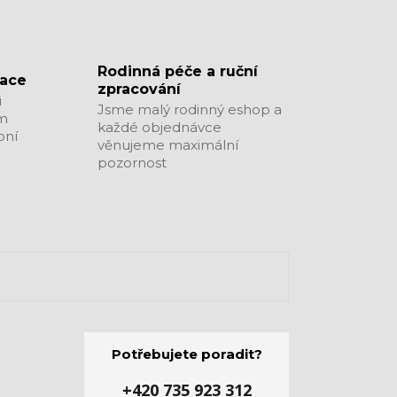
​​​​​​​Rodinná péče a ruční
zace
zpracování
i
Jsme malý rodinný eshop a
ým
každé objednávce
bní
věnujeme maximální
pozornost
Potřebujete poradit?
+420 735 923 312