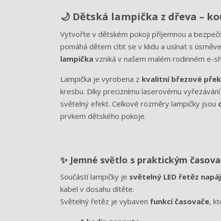
🌙 Dětská lampička z dřeva – ko
Vytvořte v dětském pokoji příjemnou a bezpeč
pomáhá dětem cítit se v klidu a usínat s úsměve
lampička
vzniká v našem malém rodinném e-shopu
Lampička je vyrobena z
kvalitní březové přek
kresbu. Díky preciznímu laserovému vyřezávání vz
světelný efekt. Celkové rozměry lampičky jsou
prvkem dětského pokoje.
✨ Jemné světlo s praktickým časov
Součástí lampičky je
světelný LED řetěz napá
kabel v dosahu dítěte.
Světelný řetěz je vybaven
funkcí časovače
, k