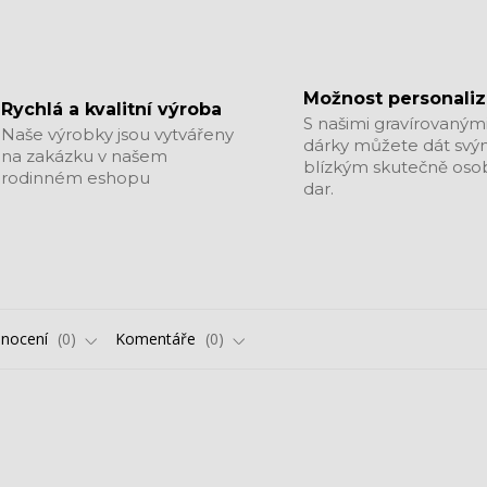
Možnost personali
Rychlá a kvalitní výroba
S našimi gravírovaným
Naše výrobky jsou vytvářeny
dárky můžete dát sv
na zakázku v našem
blízkým skutečně oso
rodinném eshopu
dar.
nocení
0
Komentáře
0