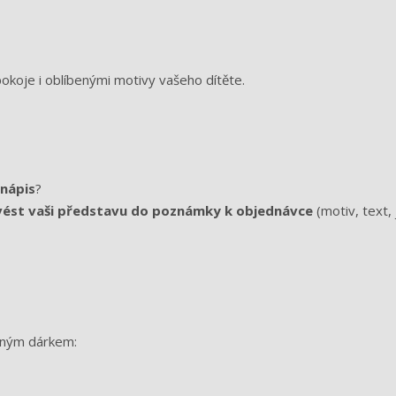
koje i oblíbenými motivy vašeho dítěte.
 nápis
?
vést vaši představu do poznámky k objednávce
(motiv, text,
lným dárkem: