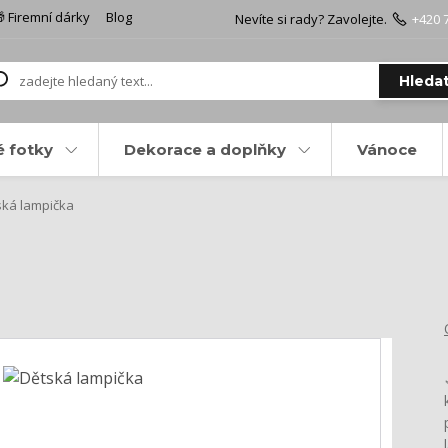
 Firemní dárky
Blog
Nevíte si rady? Zavolejte.
+420 
Hleda
é fotky
Dekorace a doplňky
Vánoce
ká lampička