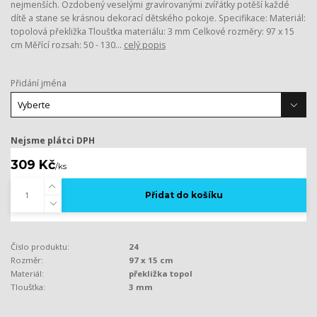
nejmenších. Ozdobený veselými gravírovanými zvířátky potěší každé
dítě a stane se krásnou dekorací dětského pokoje. Specifikace: Materiál:
topolová překližka Tloušťka materiálu: 3 mm Celkové rozměry: 97 x 15
cm Měřící rozsah: 50 - 130...
celý popis
Přidání jména
Nejsme plátci DPH
309 Kč
/
ks
Přidat do košíku
Číslo produktu:
24
Rozměr:
97 x 15 cm
Materiál:
překližka topol
Tloušťka:
3 mm