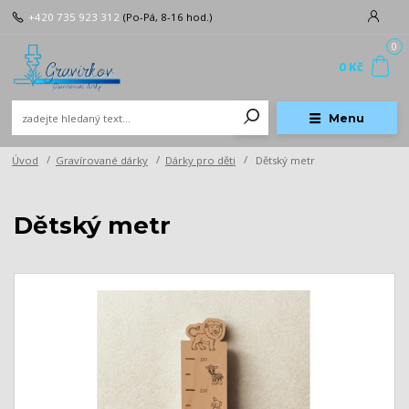
+420 735 923 312
(Po-Pá, 8-16 hod.)
0
0 Kč
Menu
Úvod
Gravírované dárky
Dárky pro děti
Dětský metr
Dětský metr