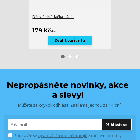
Dětská skládačka - Sníh
Držák kravaty 
159 Kč
179 Kč
/
ks
/
ks
Zvolit variantu
Nepropásněte novinky, akce
a slevy!
Můžete se kdykoli odhlásit. Zasíláme jednou za 14 dní.
Přihlásit se
Souhlasím se
zpracováním osobních údajů
za účelem rozesílky