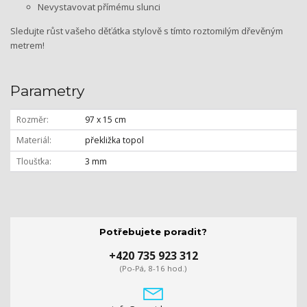
Nevystavovat přímému slunci
Sledujte růst vašeho děťátka stylově s tímto roztomilým dřevěným
metrem!
Parametry
Rozměr
97 x 15 cm
Materiál
překližka topol
Tloušťka
3 mm
Potřebujete poradit?
+420 735 923 312
(Po-Pá, 8-16 hod.)