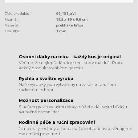
Číslo produktu:
99_131_a\1
Rozměr:
19,5 x 10 x 0,6 cm
Materiál:
překližka bříza
Tloušťka:
3 mm
​​​​​​​Osobní dárky na míru – každý kus je originál
Věříme, že nejlepší dárek je ten, který má duši. Proto
každý produkt vyrábíme na míru
Rychlá a kvalitní výroba
Naše výrobky jsou vytvářeny na zakázku v našem
rodinném eshopu
Možnost personalizace
S našimi gravírovanými dárky můžete dát svým blízkým
skutečně osobní dar.
​​​​​​​Rodinná péče a ruční zpracování
Jsme malý rodinný eshop a každé objednávce věnujeme
maximální pozornost