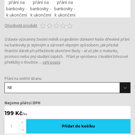
Ohodnotit produkt
Oslavte významný životní milník originálním dárkem! Naše dřevěné přání
na bankovky je stylovým a zároveň vtipným způsobem, jak předat
finanční dárek při příležitosti ukončení školy – ať už jde o maturitu,
promoci nebo jiný studijní úspěch. Přání je vyrobeno z kvalitní březové
překližky o tloušťce ...
celý popis
Přání na vnitřní stranu
Nejsme plátci DPH
199 Kč
/
ks
Přidat do košíku