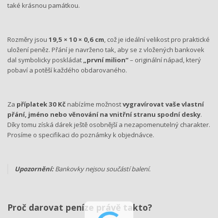
také krásnou památkou.
Rozměry jsou
19,5 × 10 × 0,6 cm
, což je ideální velikost pro praktické
uložení peněz. Přání je navrženo tak, aby se z vložených bankovek
dal symbolicky poskládat
„první milion“
– originální nápad, který
pobaví a potěší každého obdarovaného.
Za
příplatek 30 Kč
nabízíme možnost
vygravírovat vaše vlastní
přání, jméno nebo věnování na vnitřní stranu spodní desky
.
Díky tomu získá dárek ještě osobnější a nezapomenutelný charakter.
Prosíme o specifikaci do poznámky k objednávce.
Upozornění:
Bankovky nejsou součástí balení.
Proč darovat peníze právě takto?