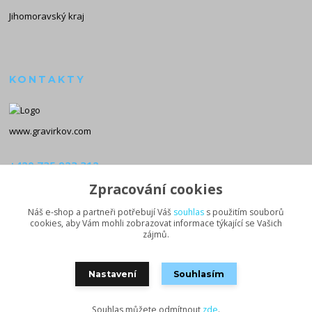
Jihomoravský kraj
KONTAKTY
www.gravirkov.com
+420 735 923 312
(Po-Pá, 8-16 hod.)
Zpracování cookies
info@gravirkov.com
Náš e-shop a partneři potřebují Váš
souhlas
s použitím souborů
cookies, aby Vám mohli zobrazovat informace týkající se Vašich
zájmů.
Nastavení
Souhlasím
Souhlas můžete odmítnout
zde
.