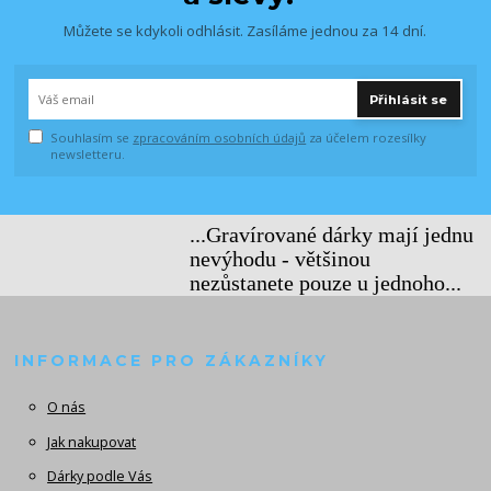
Můžete se kdykoli odhlásit. Zasíláme jednou za 14 dní.
Přihlásit se
Souhlasím se
zpracováním osobních údajů
za účelem rozesílky
newsletteru.
...Gravírované dárky mají jednu
nevýhodu - většinou
nezůstanete pouze u jednoho...
INFORMACE PRO ZÁKAZNÍKY
O nás
Jak nakupovat
Dárky podle Vás