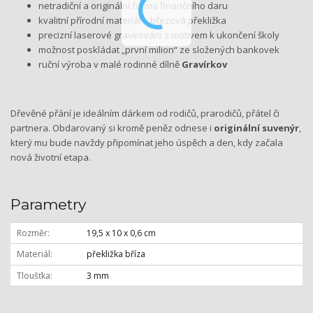
netradiční a originální forma finančního daru
kvalitní přírodní materiál – březová překližka
precizní laserové gravírování s motivem k ukončení školy
možnost poskládat „první milion“ ze složených bankovek
ruční výroba v malé rodinné dílně
Gravírkov
Dřevěné přání je ideálním dárkem od rodičů, prarodičů, přátel či
partnera. Obdarovaný si kromě peněz odnese i
originální suvenýr
,
který mu bude navždy připomínat jeho úspěch a den, kdy začala
nová životní etapa.
Parametry
Rozměr
19,5 x 10 x 0,6 cm
Materiál
překližka bříza
Tloušťka
3 mm