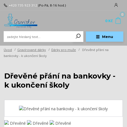
+420 735 923 312
(Po-Pá, 8-16 hod.)
0
0 Kč
Menu
Úvod
Gravírované dárky
Dárky pro muže
Dřevěné přání na
bankovky - k ukončení školy
Dřevěné přání na bankovky -
k ukončení školy