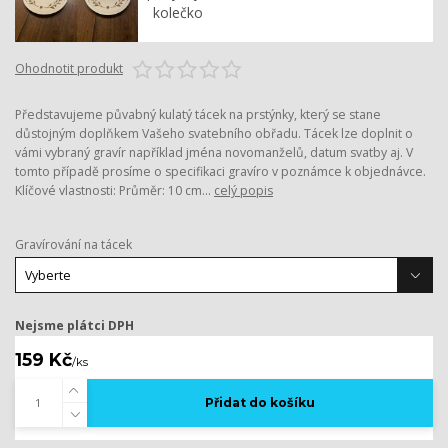
Ohodnotit produkt
Představujeme půvabný kulatý tácek na prstýnky, který se stane
důstojným doplňkem Vašeho svatebního obřadu. Tácek lze doplnit o
vámi vybraný gravír například jména novomanželů, datum svatby aj. V
tomto případě prosíme o specifikaci gravíro v poznámce k objednávce.
Klíčové vlastnosti: Průměr: 10 cm...
celý popis
Gravírování na tácek
Nejsme plátci DPH
159 Kč
/
ks
Přidat do košíku