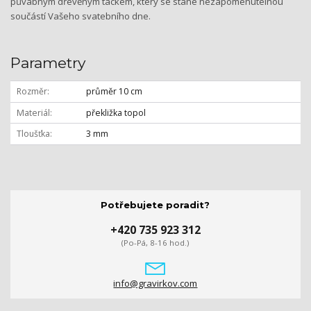
půvabným dřevěným táckem, který se stane nezapomenutelnou
součástí Vašeho svatebního dne.
Parametry
Rozměr
průměr 10 cm
Materiál
překližka topol
Tloušťka
3 mm
Potřebujete poradit?
+420 735 923 312
(Po-Pá, 8-16 hod.)
info@gravirkov.com