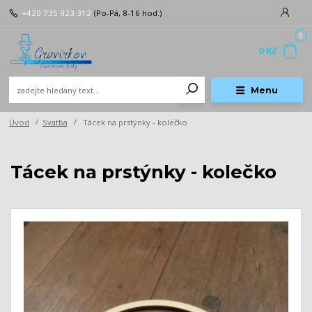
+420 735 923 312
(Po-Pá, 8-16 hod.)
0
0 Kč
Menu
Úvod
Svatba
Tácek na prstýnky - kolečko
Tácek na prstýnky - kolečko