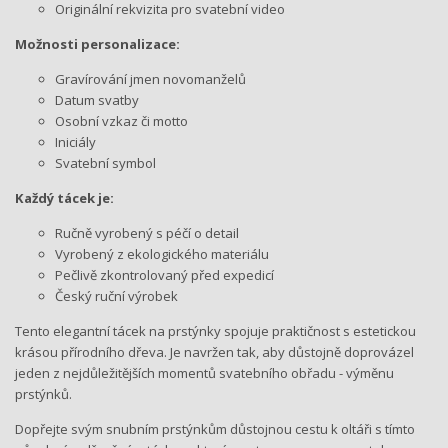
Originální rekvizita pro svatební video
Možnosti personalizace:
Gravírování jmen novomanželů
Datum svatby
Osobní vzkaz či motto
Iniciály
Svatební symbol
Každý tácek je:
Ručně vyrobený s péčí o detail
Vyrobený z ekologického materiálu
Pečlivě zkontrolovaný před expedicí
Český ruční výrobek
Tento elegantní tácek na prstýnky spojuje praktičnost s estetickou
krásou přírodního dřeva. Je navržen tak, aby důstojně doprovázel
jeden z nejdůležitějších momentů svatebního obřadu - výměnu
prstýnků.
Dopřejte svým snubním prstýnkům důstojnou cestu k oltáři s tímto