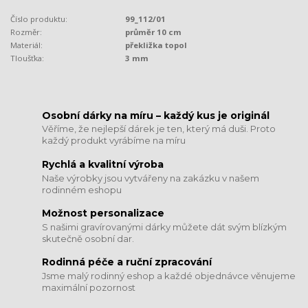
Číslo produktu:
99_112/01
Rozměr:
průměr 10 cm
Materiál:
překližka topol
Tloušťka:
3 mm
​​​​​​​Osobní dárky na míru – každý kus je originál
Věříme, že nejlepší dárek je ten, který má duši. Proto
každý produkt vyrábíme na míru
Rychlá a kvalitní výroba
Naše výrobky jsou vytvářeny na zakázku v našem
rodinném eshopu
Možnost personalizace
S našimi gravírovanými dárky můžete dát svým blízkým
skutečně osobní dar.
​​​​​​​Rodinná péče a ruční zpracování
Jsme malý rodinný eshop a každé objednávce věnujeme
maximální pozornost