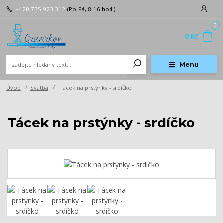
+420 735 923 312
(Po-Pá, 8-16 hod.)
0
0 Kč
Menu
Úvod
Svatba
Tácek na prstýnky - srdíčko
Tácek na prstýnky - srdíčko