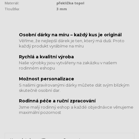
Materiál:
překližka topol
Tloušťka:
3 mm
​​​​​​​Osobní dárky na míru – každý kus je originál
Věříme, že nejlepší dárek je ten, který má duši. Proto
každý produkt vyrábíme na míru
Rychlá a kvalitní výroba
Naše výrobky jsou vytvářeny na zakázku v našem
rodinném eshopu
Možnost personalizace
S našimi gravírovanými dárky můžete dát svým blízkým
skutečně osobní dar.
​​​​​​​Rodinná péče a ruční zpracování
Jsme malý rodinný eshop a každé objednávce věnujeme
maximální pozornost