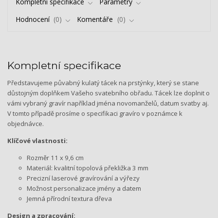
Kompletní specifikace
Parametry
Hodnocení
0
Komentáře
0
Kompletní specifikace
Představujeme půvabný kulatý tácek na prstýnky, který se stane
důstojným doplňkem Vašeho svatebního obřadu. Tácek lze doplnit o
vámi vybraný gravír například jména novomanželů, datum svatby aj.
V tomto případě prosíme o specifikaci gravíro v poznámce k
objednávce.
Klíčové vlastnosti:
Rozměr 11 x 9,6 cm
Materiál: kvalitní topolová překližka 3 mm
Precizní laserové gravírování a výřezy
Možnost personalizace jmény a datem
Jemná přírodní textura dřeva
Design a zpracování: