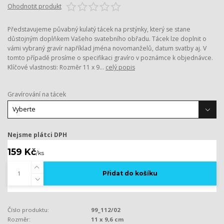
Ohodnotit produkt
Představujeme půvabný kulatý tácek na prstýnky, který se stane
důstojným doplňkem Vašeho svatebního obřadu. Tácek lze doplnit o
vámi vybraný gravír například jména novomanželů, datum svatby aj. V
tomto případě prosíme o specifikaci gravíro v poznámce k objednávce.
Klíčové vlastnosti: Rozměr 11 x 9...
celý popis
Gravírování na tácek
Nejsme plátci DPH
159 Kč
/
ks
Přidat do košíku
Číslo produktu:
99_112/02
Rozměr:
11 x 9,6 cm