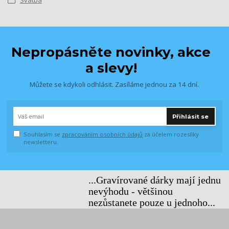
Svatba
Nepropásněte novinky, akce
a slevy!
Můžete se kdykoli odhlásit. Zasíláme jednou za 14 dní.
Přihlásit se
Souhlasím se
zpracováním osobních údajů
za účelem rozesílky
newsletteru.
...Gravírované dárky mají jednu
nevýhodu - většinou
nezůstanete pouze u jednoho...