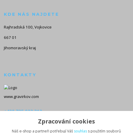
KDE NÁS NAJDETE
Rajhradská 100, Vojkovice
667 01
Jihomoravský kraj
KONTAKTY
www.gravirkov.com
+420 735 923 312
(Po-Pá, 8-16 hod.)
Zpracování cookies
info@gravirkov.com
Náš e-shop a partneři potřebují Váš
souhlas
s použitím souborů