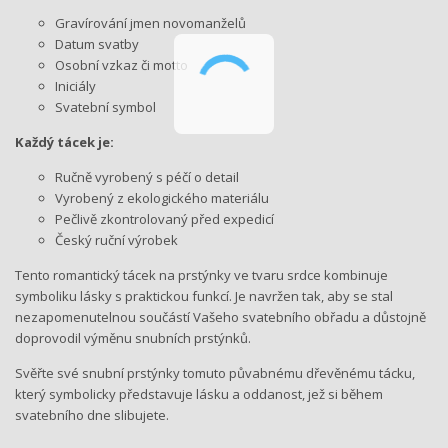
Gravírování jmen novomanželů
Datum svatby
Osobní vzkaz či motto
Iniciály
Svatební symbol
Každý tácek je:
Ručně vyrobený s péčí o detail
Vyrobený z ekologického materiálu
Pečlivě zkontrolovaný před expedicí
Český ruční výrobek
Tento romantický tácek na prstýnky ve tvaru srdce kombinuje
symboliku lásky s praktickou funkcí. Je navržen tak, aby se stal
nezapomenutelnou součástí Vašeho svatebního obřadu a důstojně
doprovodil výměnu snubních prstýnků.
Svěřte své snubní prstýnky tomuto půvabnému dřevěnému tácku,
který symbolicky představuje lásku a oddanost, jež si během
svatebního dne slibujete.