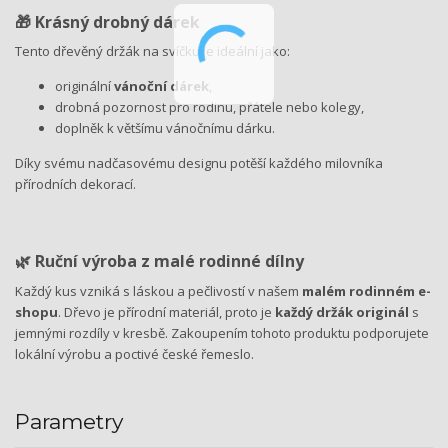
🎁 Krásný drobný dárek
Tento dřevěný držák na svíčku je ideální jako:
originální
vánoční dárek
,
drobná pozornost pro rodinu, přátele nebo kolegy,
doplněk k většímu vánočnímu dárku.
Díky svému nadčasovému designu potěší každého milovníka
přírodních dekorací.
🌿 Ruční výroba z malé rodinné dílny
Každý kus vzniká s láskou a pečlivostí v našem
malém rodinném e-
shopu
. Dřevo je přírodní materiál, proto je
každý držák originál
s
jemnými rozdíly v kresbě. Zakoupením tohoto produktu podporujete
lokální výrobu a poctivé české řemeslo.
Parametry