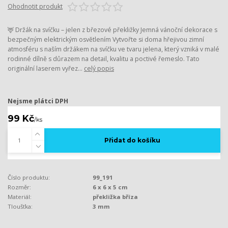
Ohodnotit produkt
🦌 Držák na svíčku – jelen z březové překližky Jemná vánoční dekorace s
bezpečným elektrickým osvětlením Vytvořte si doma hřejivou zimní
atmosféru s naším držákem na svíčku ve tvaru jelena, který vzniká v malé
rodinné dílně s důrazem na detail, kvalitu a poctivé řemeslo. Tato
originální laserem vyřez...
celý popis
Nejsme plátci DPH
99 Kč
/
ks
Přidat do košíku
Číslo produktu:
99_191
Rozměr:
6 x 6 x 5 cm
Materiál:
překližka bříza
Tloušťka:
3 mm