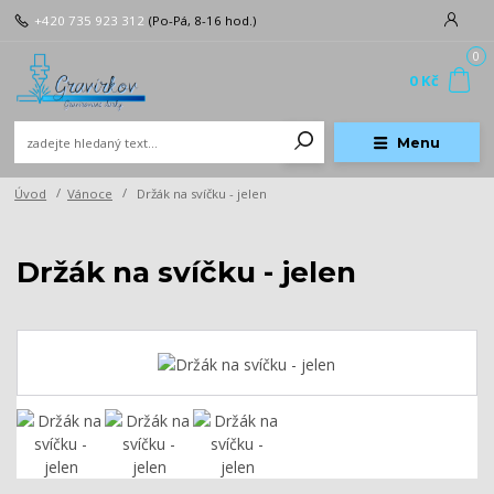
+420 735 923 312
(Po-Pá, 8-16 hod.)
0
0 Kč
Menu
Úvod
Vánoce
Držák na svíčku - jelen
Držák na svíčku - jelen