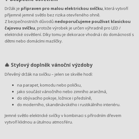
Držák je
připraven pro malou elektrickou svíčku
, která vytvoří
příjemné jemné světlo bez rizika otevřeného ohně.
Z bezpečnostních důvodů
nedoporučujeme používat klasickou
čajovou svíčku
, protože výrobek je určen výhradně pro LED /
elektrické osvětlení. Díky tomu je dekorace vhodná i do domácností s
dětmi nebo domácími mazlíčky.
🎄 Stylový doplněk vánoční výzdoby
Dřevěný držák na svíčku – jelen se skvěle hodí:
na parapet, komodu nebo poličku,
jako součást vánočního nebo zimního aranžmá,
do obývacího pokoje, ložnice i předsíně,
do moderního, skandinávského i rustikálního interiéru.
Jemné světlo elektrické svíčky v kombinaci s přírodním dřevem
vytvoří klidnou a útulnou atmosféru.