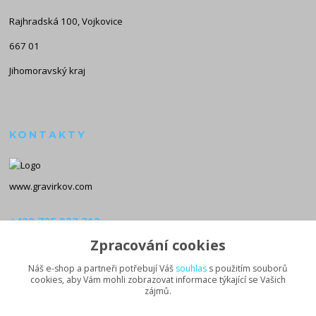
Rajhradská 100, Vojkovice
667 01
Jihomoravský kraj
KONTAKTY
www.gravirkov.com
+420 735 923 312
(Po-Pá, 8-16 hod.)
Zpracování cookies
info@gravirkov.com
Náš e-shop a partneři potřebují Váš
souhlas
s použitím souborů
cookies, aby Vám mohli zobrazovat informace týkající se Vašich
zájmů.