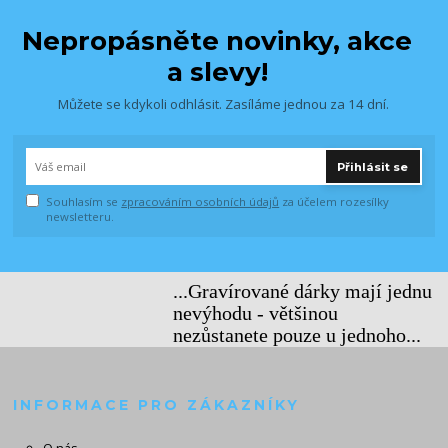
Nepropásněte novinky, akce
a slevy!
Můžete se kdykoli odhlásit. Zasíláme jednou za 14 dní.
Přihlásit se
Souhlasím se
zpracováním osobních údajů
za účelem rozesílky
newsletteru.
...Gravírované dárky mají jednu
nevýhodu - většinou
nezůstanete pouze u jednoho...
INFORMACE PRO ZÁKAZNÍKY