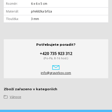
Rozměr
6 x 6 x 5 cm
Materiál
překližka bříza
Tloušťka
3 mm
Potřebujete poradit?
+420 735 923 312
(Po-Pá, 8-16 hod.)
info@gravirkov.com
Zboží zařazeno v kategoriích
Vánoce