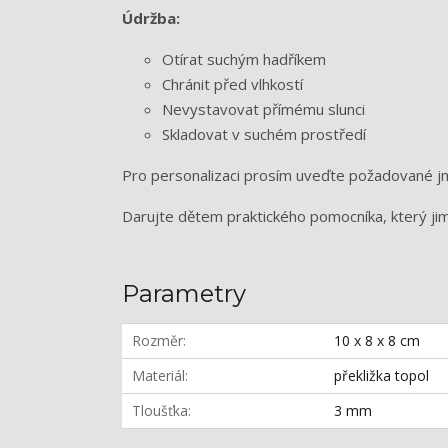
Údržba:
Otírat suchým hadříkem
Chránit před vlhkostí
Nevystavovat přímému slunci
Skladovat v suchém prostředí
Pro personalizaci prosím uveďte požadované 
Darujte dětem praktického pomocníka, který jim 
Parametry
Rozměr
10 x 8 x 8 cm
Materiál
překližka topol
Tloušťka
3 mm