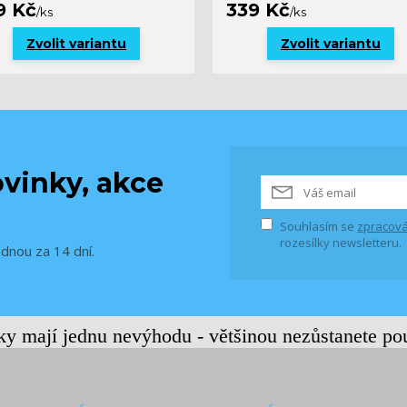
9 Kč
339 Kč
/
ks
/
ks
Zvolit variantu
Zvolit variantu
vinky, akce
Souhlasím se
zpracová
rozesílky newsletteru.
ednou za 14 dní.
rky mají jednu nevýhodu - většinou nezůstanete po