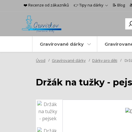
❤️ Recenze od zákazníků
👉 Tipy na dárky
📝 Blog

Gravírované dárky
Gravírovan
Úvod
Gravírované dárky
Dárky pro děti
Držá
Držák na tužky - pej