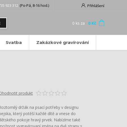
735 923 312
(Po-Pá, 8-16 hod.)
Přihlášení
0
ks
za
0 Kč
t
Svatba
Zakázkové gravírování
Ohodnotit produkt
Roztomilý držák na psací potřeby v designu
pejska, který potěší každé dítě a vnese do
dětského pokoje hravý prvek. Nabízíme také
možnost vygravírovaní jména na dvě strany s