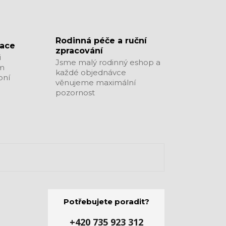
​​​​​​​Rodinná péče a ruční
zace
zpracování
i
Jsme malý rodinný eshop a
ým
každé objednávce
bní
věnujeme maximální
pozornost
Potřebujete poradit?
+420 735 923 312