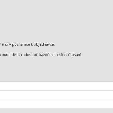
jméno v poznámce k objednávce.
bude dělat radost při každém kreslení či psaní!