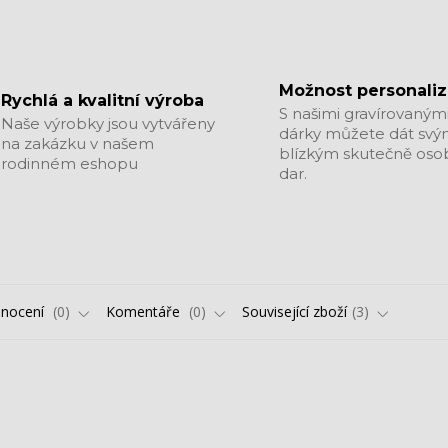
Možnost personali
Rychlá a kvalitní výroba
S našimi gravírovaným
Naše výrobky jsou vytvářeny
dárky můžete dát sv
na zakázku v našem
blízkým skutečně oso
rodinném eshopu
dar.
nocení
0
Komentáře
0
Související zboží
3