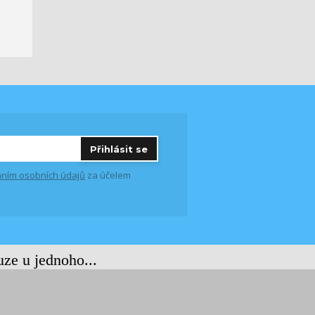
Přihlásit se
ním osobních údajů
za účelem
uze u jednoho...