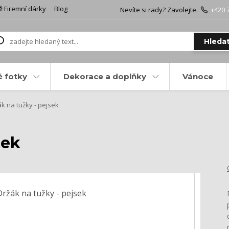
 Firemní dárky
Blog
Nevíte si rady? Zavolejte.
+420 
Hleda
é fotky
Dekorace a doplňky
Vánoce
k na tužky - pejsek
sek