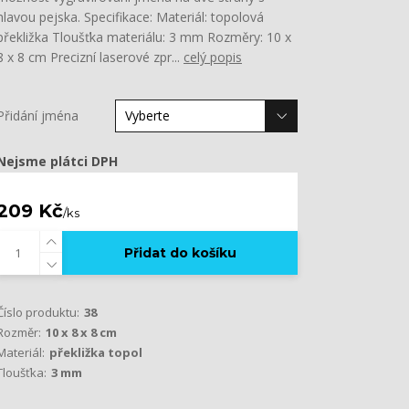
hlavou pejska. Specifikace: Materiál: topolová
překližka Tloušťka materiálu: 3 mm Rozměry: 10 x
8 x 8 cm Precizní laserové zpr...
celý popis
Přidání jména
Nejsme plátci DPH
209 Kč
/
ks
Přidat do košíku
Číslo produktu:
38
Rozměr:
10 x 8 x 8 cm
Materiál:
překližka topol
Tloušťka:
3 mm