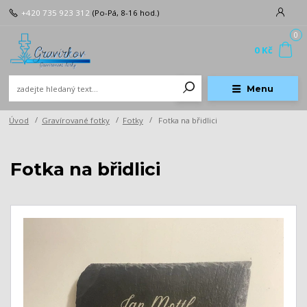
+420 735 923 312
(Po-Pá, 8-16 hod.)
0
0 Kč
Menu
Úvod
Gravírované fotky
Fotky
Fotka na břidlici
Fotka na břidlici