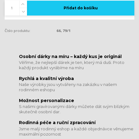
Přidat do košíku
Číslo produktu:
66, 79/1
​​​​​​​Osobní dárky na míru – každý kus je originál
Věříme, že nejlepší dárek je ten, který má duši. Proto
každý produkt vyrábíme na míru
Rychlá a kvalitní výroba
Naše výrobky jsou vytvářeny na zakázku v našem
rodinném eshopu
Možnost personalizace
S našimi gravírovanými dárky můžete dát svým blízkým
skutečně osobní dar.
​​​​​​​Rodinná péče a ruční zpracování
Jsme malý rodinný eshop a každé objednávce věnujeme
maximální pozornost