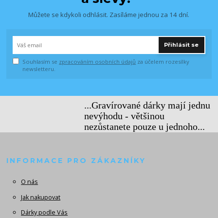
Můžete se kdykoli odhlásit. Zasíláme jednou za 14 dní.
Přihlásit se
Souhlasím se
zpracováním osobních údajů
za účelem rozesílky
newsletteru.
...Gravírované dárky mají jednu
nevýhodu - většinou
nezůstanete pouze u jednoho...
INFORMACE PRO ZÁKAZNÍKY
O nás
Jak nakupovat
Dárky podle Vás