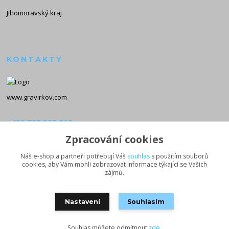
Jihomoravský kraj
KONTAKTY
www.gravirkov.com
+420 735 923 312
(Po-Pá, 8-16 hod.)
Zpracování cookies
info@gravirkov.com
Náš e-shop a partneři potřebují Váš
souhlas
s použitím souborů
cookies, aby Vám mohli zobrazovat informace týkající se Vašich
zájmů.
Nastavení
Souhlasím
Souhlas můžete odmítnout
zde
.