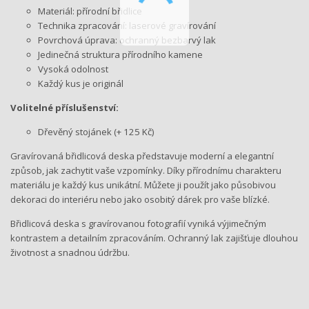
Materiál: přírodní břidlice
Technika zpracování: laserové gravírování
Povrchová úprava: ochranný bezbarvý lak
Jedinečná struktura přírodního kamene
Vysoká odolnost
Každý kus je originál
Volitelné příslušenství:
Dřevěný stojánek (+ 125 Kč)
Gravírovaná břidlicová deska představuje moderní a elegantní
způsob, jak zachytit vaše vzpomínky. Díky přírodnímu charakteru
materiálu je každý kus unikátní. Můžete ji použít jako působivou
dekoraci do interiéru nebo jako osobitý dárek pro vaše blízké.
Břidlicová deska s gravírovanou fotografií vyniká výjimečným
kontrastem a detailním zpracováním. Ochranný lak zajišťuje dlouhou
životnost a snadnou údržbu.