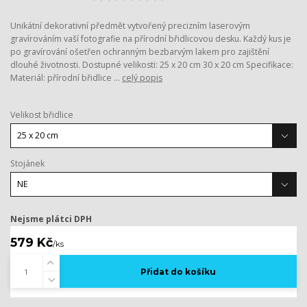
Unikátní dekorativní předmět vytvořený precizním laserovým
gravírováním vaší fotografie na přírodní břidlicovou desku. Každý kus je
po gravírování ošetřen ochranným bezbarvým lakem pro zajištění
dlouhé životnosti. Dostupné velikosti: 25 x 20 cm 30 x 20 cm Specifikace:
Materiál: přírodní břidlice ...
celý popis
Velikost břidlice
Stojánek
Nejsme plátci DPH
579 Kč
/
ks
Přidat do košíku