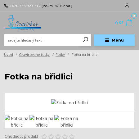
+420 735 923 312
(Po-Pá, 8-16 hod.)
0
0 Kč
Menu
Úvod
Gravírované fotky
Fotky
Fotka na břidlici
Fotka na břidlici
Ohodnotit produkt