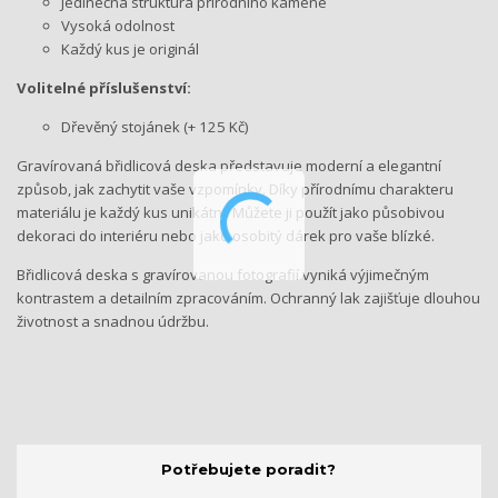
Jedinečná struktura přírodního kamene
Vysoká odolnost
Každý kus je originál
Volitelné příslušenství:
Dřevěný stojánek (+ 125 Kč)
Gravírovaná břidlicová deska představuje moderní a elegantní
způsob, jak zachytit vaše vzpomínky. Díky přírodnímu charakteru
materiálu je každý kus unikátní. Můžete ji použít jako působivou
dekoraci do interiéru nebo jako osobitý dárek pro vaše blízké.
Břidlicová deska s gravírovanou fotografií vyniká výjimečným
kontrastem a detailním zpracováním. Ochranný lak zajišťuje dlouhou
životnost a snadnou údržbu.
Potřebujete poradit?