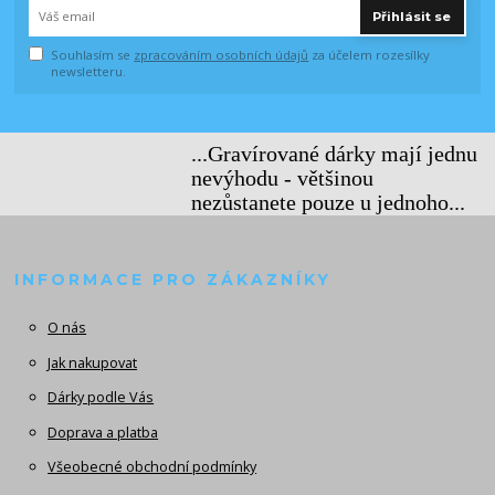
Přihlásit se
Souhlasím se
zpracováním osobních údajů
za účelem rozesílky
newsletteru.
...Gravírované dárky mají jednu
nevýhodu - většinou
nezůstanete pouze u jednoho...
INFORMACE PRO ZÁKAZNÍKY
O nás
Jak nakupovat
Dárky podle Vás
Doprava a platba
Všeobecné obchodní podmínky