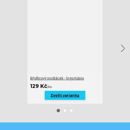
Břidlicový podtácek - logo/nápis
Držák kravaty
169 Kč
129 Kč
/
ks
/
ks
Zvolit variantu