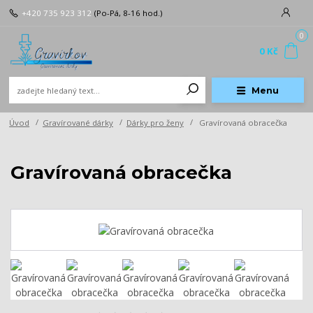
+420 735 923 312
(Po-Pá, 8-16 hod.)
0
0 Kč
Menu
Úvod
Gravírované dárky
Dárky pro ženy
Gravírovaná obracečka
Gravírovaná obracečka