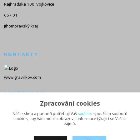
Rajhradská 100, Vojkovice
667 01
Jihomoravský kraj
KONTAKTY
www.gravirkov.com
+420 735 923 312
(Po-Pá, 8-16 hod.)
Zpracování cookies
info@gravirkov.com
Náš e-shop a partneři potřebují Váš
souhlas
s použitím souborů
cookies, aby Vám mohli zobrazovat informace týkající se Vašich
zájmů.