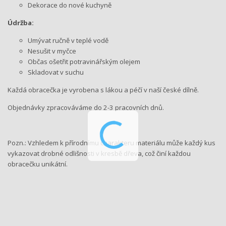
Dekorace do nové kuchyně
Údržba:
Umývat ručně v teplé vodě
Nesušit v myčce
Občas ošetřit potravinářským olejem
Skladovat v suchu
Každá obracečka je vyrobena s lákou a péčí v naší české dílně.
Objednávky zpracováváme do 2-3 pracovních dnů.
Pozn.: Vzhledem k přírodnímu charakteru materiálu může každý kus
vykazovat drobné odlišnosti v kresbě dřeva, což činí každou
obracečku unikátní.