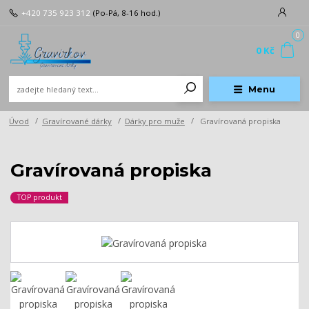
+420 735 923 312
(Po-Pá, 8-16 hod.)
0
0 Kč
Menu
Úvod
Gravírované dárky
Dárky pro muže
Gravírovaná propiska
Gravírovaná propiska
TOP produkt