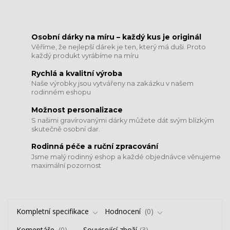
​​​​​​​Osobní dárky na míru – každý kus je originál
Věříme, že nejlepší dárek je ten, který má duši. Proto
každý produkt vyrábíme na míru
Rychlá a kvalitní výroba
Naše výrobky jsou vytvářeny na zakázku v našem
rodinném eshopu
Možnost personalizace
S našimi gravírovanými dárky můžete dát svým blízkým
skutečně osobní dar.
​​​​​​​Rodinná péče a ruční zpracování
Jsme malý rodinný eshop a každé objednávce věnujeme
maximální pozornost
Kompletní specifikace
Hodnocení
0
Komentáře
0
Související zboží
3