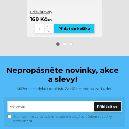
Držák kravaty
Držák na klíče
169 Kč
239 Kč
/
ks
/
ks
Přidat do košíku
Nepropásněte novinky, akce
a slevy!
Můžete se kdykoli odhlásit. Zasíláme jednou za 14 dní.
Přihlásit se
Souhlasím se
zpracováním osobních údajů
za účelem rozesílky
newsletteru.