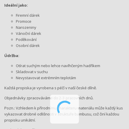
Ideální jako:
Firemní dárek
Promoce
Narozeniny
Vánoční dárek
Poděkování
Osobní dárek
Údržba:
Otírat suchým nebo lehce navlhčeným hadříkem
Skladovat v suchu
Nevystavovat extrémním teplotám
Každá propiska je vyrobena s péčí v naší české dílně.
Objednávky zpracováváme do 2-3 pracovních dnů.
Pozn.: Vzhledem k přírodnímu charakteru materiálu může každý kus
vykazovat drobné odlišnosti v struktuře bambusu, což činí každou
propisku unikátní.