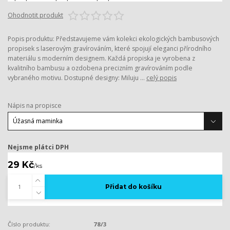
Ohodnotit produkt
Popis produktu: Představujeme vám kolekci ekologických bambusových
propisek s laserovým gravírováním, které spojují eleganci přírodního
materiálu s moderním designem. Každá propiska je vyrobena z
kvalitního bambusu a ozdobena precizním gravírováním podle
vybraného motivu. Dostupné designy: Miluju ...
celý popis
Nápis na propisce
Nejsme plátci DPH
29 Kč
/
ks
Přidat do košíku
Číslo produktu:
78/3