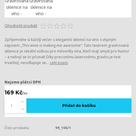
Ohodnotit produkt
Zpříjemněte si každý večer s elegantní sklenicí na víno s vtipným
nápisem „This wine is making me awesome“. Tato laserem gravírovaná
sklenice je ideální volbou pro milovníky vína, kteří mají smysl pro humor
– a nebojí se to přiznat! Díky preciznímu laserovému gravíru je text
trvanlivý, neodlupuje se...
celý popis
Nejsme plátci DPH
169 Kč
/
ks
Přidat do košíku
Číslo produktu:
99_106/1