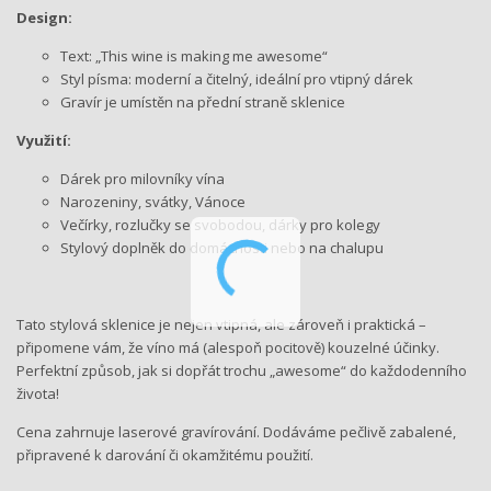
Design:
Text: „This wine is making me awesome“
Styl písma: moderní a čitelný, ideální pro vtipný dárek
Gravír je umístěn na přední straně sklenice
Využití:
Dárek pro milovníky vína
Narozeniny, svátky, Vánoce
Večírky, rozlučky se svobodou, dárky pro kolegy
Stylový doplněk do domácnosti nebo na chalupu
Tato stylová sklenice je nejen vtipná, ale zároveň i praktická –
připomene vám, že víno má (alespoň pocitově) kouzelné účinky.
Perfektní způsob, jak si dopřát trochu „awesome“ do každodenního
života!
Cena zahrnuje laserové gravírování. Dodáváme pečlivě zabalené,
připravené k darování či okamžitému použití.