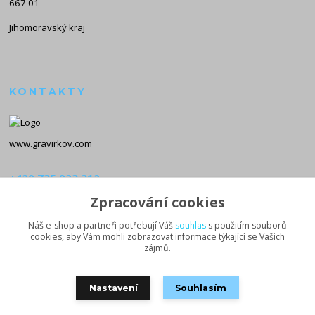
667 01
Jihomoravský kraj
KONTAKTY
www.gravirkov.com
+420 735 923 312
(Po-Pá, 8-16 hod.)
Zpracování cookies
info@gravirkov.com
Náš e-shop a partneři potřebují Váš
souhlas
s použitím souborů
cookies, aby Vám mohli zobrazovat informace týkající se Vašich
zájmů.
Nastavení
Souhlasím