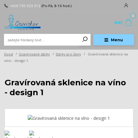
+420 735 923 312
(Po-Pá, 8-16 hod.)
0
0 Kč
Menu
Úvod
Gravírované dárky
Dárky pro ženy
Gravírovaná sklenice na
víno - design 1
Gravírovaná sklenice na víno
- design 1