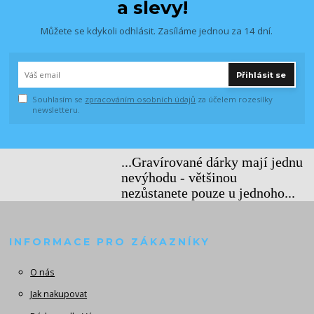
a slevy!
Můžete se kdykoli odhlásit. Zasíláme jednou za 14 dní.
Přihlásit se
Souhlasím se
zpracováním osobních údajů
za účelem rozesílky
newsletteru.
...Gravírované dárky mají jednu
nevýhodu - většinou
nezůstanete pouze u jednoho...
INFORMACE PRO ZÁKAZNÍKY
O nás
Jak nakupovat