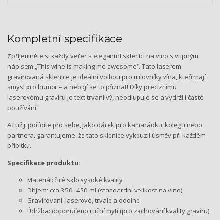
Kompletní specifikace
Zpříjemněte si každý večer s elegantní sklenicí na víno s vtipným
nápisem „This wine is making me awesome“. Tato laserem
gravírovaná sklenice je ideální volbou pro milovníky vína, kteří mají
smysl pro humor – a nebojí se to přiznat! Díky preciznímu
laserovému gravíru je text trvanlivý, neodlupuje se a vydrží i časté
používání.
Ať už ji pořídíte pro sebe, jako dárek pro kamarádku, kolegu nebo
partnera, garantujeme, že tato sklenice vykouzlí úsměv při každém
přípitku.
Specifikace produktu:
Materiál: čiré sklo vysoké kvality
Objem: cca 350–450 ml (standardní velikost na víno)
Gravírování: laserové, trvalé a odolné
Údržba: doporučeno ruční mytí (pro zachování kvality gravíru)