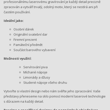
profesionálnímu laserovému gravírování je každý detail precizně
zpracován a vytváří trvalý, odolný motiv, který se nestírá ani při
častém používání.
Ideální jako:
Osobní dárek
Originální svatební dar
Firemní prezent
Památeční předmět
Součást barového vybavení
Možnosti využití:
Servírování piva
Míchané nápoje
Limonády a džusy
Studené nápoje všeho druhu
Vytvořte si vlastní design nebo nám svěřte jeho zpracování. Vaše
představy přeneseme na sklo pomocí moderní laserové technologie
s důrazem na každý detail.
Prosíme o specifikaci designu do poznámky k objednávce.