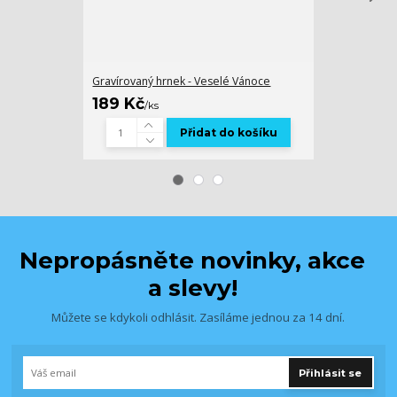
Gravírovaný hrnek - Veselé Vánoce
Gravírovaná sk
189 Kč
119 Kč
/
ks
/
ks
Přidat do košíku
Nepropásněte novinky, akce
a slevy!
Můžete se kdykoli odhlásit. Zasíláme jednou za 14 dní.
Přihlásit se