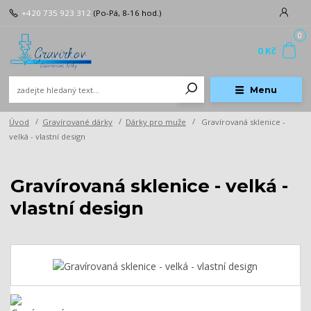
+420 735 923 312
(Po-Pá, 8-16 hod.)
0
0 Kč
Menu
Úvod
Gravírované dárky
Dárky pro muže
Gravírovaná sklenice -
velká - vlastní design
Gravírovaná sklenice - velká -
vlastní design