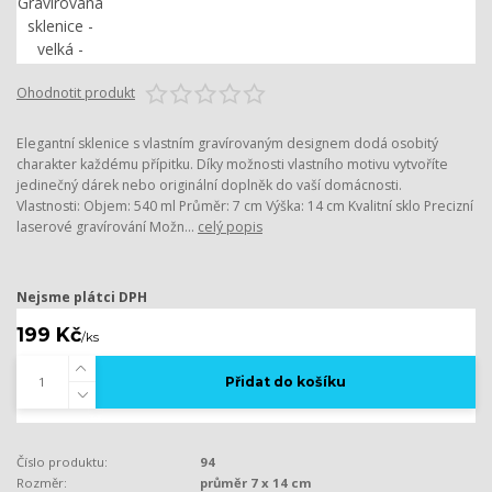
Ohodnotit produkt
Elegantní sklenice s vlastním gravírovaným designem dodá osobitý
charakter každému přípitku. Díky možnosti vlastního motivu vytvoříte
jedinečný dárek nebo originální doplněk do vaší domácnosti.
Vlastnosti: Objem: 540 ml Průměr: 7 cm Výška: 14 cm Kvalitní sklo Precizní
laserové gravírování Možn...
celý popis
Nejsme plátci DPH
199 Kč
/
ks
Přidat do košíku
Číslo produktu:
94
Rozměr:
průměr 7 x 14 cm