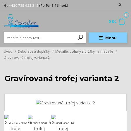
+420 735 923 312
(Po-Pá, 8-16 hod.)
0
0 Kč
Menu
Úvod
Dekorace a doplňky
Medaile, poháry a držáky na medaile
Gravírovaná trofej varianta 2
Gravírovaná trofej varianta 2