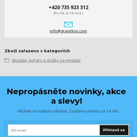
+420 735 923 312
(Po-Pá, 8-16 hod.)
info@gravirkov.com
Zboží zařazeno v kategoriích
Medaile, poháry a držáky na medaile
Nepropásněte novinky, akce
a slevy!
Můžete se kdykoli odhlásit. Zasíláme jednou za 14 dní.
Přihlásit se