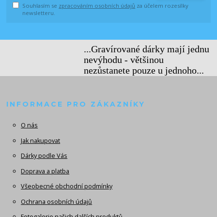
Souhlasím se
zpracováním osobních údajů
za účelem rozesílky
newsletteru.
...Gravírované dárky mají jednu
nevýhodu - většinou
nezůstanete pouze u jednoho...
INFORMACE PRO ZÁKAZNÍKY
O nás
Jak nakupovat
Dárky podle Vás
Doprava a platba
Všeobecné obchodní podmínky
Ochrana osobních údajů
Fotogalerie našich dalších produktů