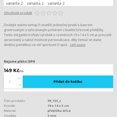
Ohodnotit produkt
Dodejte svému turnaji či soutěži jedinečný prvek s laserem
gravírovaným a vyřezávaným pohárem z kvalitní březové překližky.
Tento elegantní trofejní výrobek o rozměrech 19 x 14 x 5 cm je precizně
zpracovaný a nabízí možnost personalizace, díky čemuž se stane
skvělou památkou na váš sportovní či spol...
celý popis
Nejsme plátci DPH
149 Kč
/
ks
Přidat do košíku
Číslo produktu:
99_133_c
Rozměr:
19 x 14 x 5 cm
Materiál:
překližka bříza
Tloušťka:
3 mm