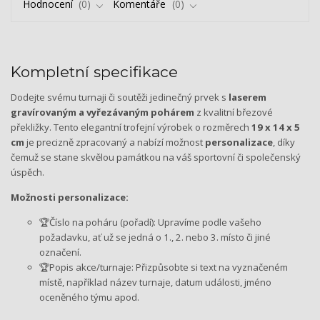
Hodnocení
0
Komentáře
0
Kompletní specifikace
Dodejte svému turnaji či soutěži jedinečný prvek s
laserem
gravírovaným a vyřezávaným pohárem
z kvalitní březové
překližky. Tento elegantní trofejní výrobek o rozměrech
19 x 14 x 5
cm
je precizně zpracovaný a nabízí možnost
personalizace
, díky
čemuž se stane skvělou památkou na váš sportovní či společenský
úspěch.
Možnosti personalizace:
🏆Číslo na poháru (pořadí): Upravíme podle vašeho
požadavku, ať už se jedná o 1., 2. nebo 3. místo či jiné
označení.
🏆Popis akce/turnaje: Přizpůsobte si text na vyznačeném
místě, například název turnaje, datum události, jméno
oceněného týmu apod.