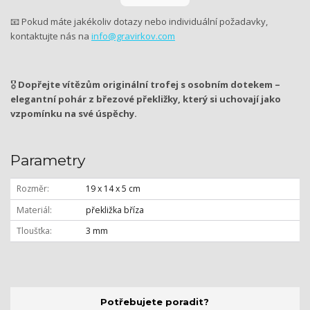
📧 Pokud máte jakékoliv dotazy nebo individuální požadavky,
kontaktujte nás na
info@gravirkov.com
🎖
Dopřejte vítězům originální trofej s osobním dotekem –
elegantní pohár z březové překližky, který si uchovají jako
vzpomínku na své úspěchy.
Parametry
Rozměr
19 x 14 x 5 cm
Materiál
překližka bříza
Tloušťka
3 mm
Potřebujete poradit?