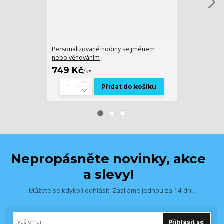
Personalizované hodiny se jménem
Gravírovaný hr
nebo věnováním
749 Kč
189 Kč
/
ks
/
ks
Přidat do košíku
Nepropásněte novinky, akce
a slevy!
Můžete se kdykoli odhlásit. Zasíláme jednou za 14 dní.
Přihlásit se