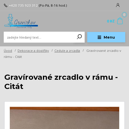
+420 735 923 312
(Po-Pá, 8-16 hod.)
0
0 Kč
Menu
Úvod
Dekorace a doplňky
Cedule a zrcadla
Gravírované zrcadlo v
rámu - Citát
Gravírované zrcadlo v rámu -
Citát