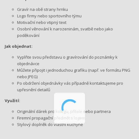
Gravír na obě strany hrnku
Logo firmy nebo sportovního týmu
Motivační nebo vtipný text
Osobní věnování k narozeninám, svatbě nebo jako
poděkování
Jak objednat:
Vyplňte svou představu o gravírování do poznámky k
objednávce
Můžete připojit i jednoduchou grafiku (např. ve formátu PNG
nebo JPEG)
Po obdržení objednávky vás případně kontaktujeme pro
upřesnění detailů
Využití:
Originální dárek pro kolegu, přítele nebo partnera
Firemní propagační předmět s logem
Stylový doplněk do vlastní kuchyně