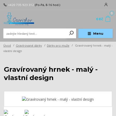
+420 735 923 312
(Po-Pá, 8-16 hod.)
0
0 Kč
Menu
Úvod
Gravírované dárky
Dárky pro muže
Gravírovaný hrnek - malý -
vlastní design
Gravírovaný hrnek - malý -
vlastní design