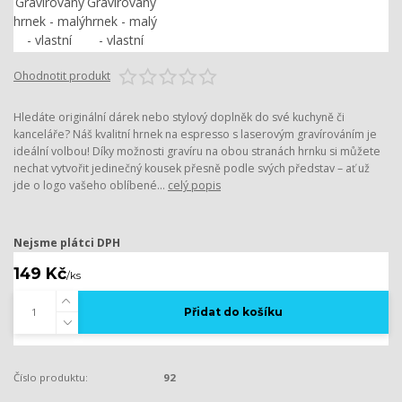
Ohodnotit produkt
Hledáte originální dárek nebo stylový doplněk do své kuchyně či
kanceláře? Náš kvalitní hrnek na espresso s laserovým gravírováním je
ideální volbou! Díky možnosti gravíru na obou stranách hrnku si můžete
nechat vytvořit jedinečný kousek přesně podle svých představ – ať už
jde o logo vašeho oblíbené...
celý popis
Nejsme plátci DPH
149 Kč
/
ks
Přidat do košíku
Číslo produktu:
92