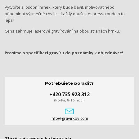
Vytvořte si osobní hrnek, který bude bavit, motivovat nebo
připomínat výjimečné chvíle – každý doušek espressa bude o to
lepší!
Cena zahrnuje laserové gravírování na obou stranách hrnku.
Prosíme o specifikaci gravíru do poznámky k objednávce!
Potřebujete poradit?
+420 735 923 312
(Po-Pá, 8-16 hod.)
info@gravirkov.com
Zboží zařazeno v kategoriích