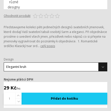
Ohodnotit produkt
Představujeme kolekci pěti jedinečných designů svatebních jmenovek,
které dodají Vaší svatební tabuli osobitý šarm a eleganci. Při objednávce
prosíme o uvedení všech jmen, přezdívek nebo nápisů co si přejete na
jmenovky vygravírovat do poznámky k objednávce. 1. Romantické
srdíčko Klasický tvar srd...
celý popis
Design
Nejsme plátci DPH
29 Kč
/
ks
Přidat do košíku