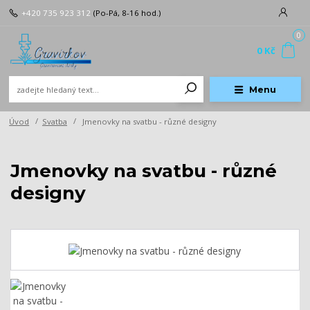
+420 735 923 312
(Po-Pá, 8-16 hod.)
0
0 Kč
Menu
Úvod
Svatba
Jmenovky na svatbu - různé designy
Jmenovky na svatbu - různé
designy