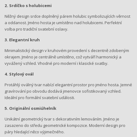
2. Srdíčko s holubicemi
Něžný design srdce doplněný párem holubic symbolizujících věrnost
a oddanost. Jméno hosta je umístěno nad holubicemi. Perfektní
volba pro tradiční svatební oslavy.
3. Elegantní kruh
Minimalistický design v kruhovém provedení s decentně zdobeným
okrajem. Jméno je centrálně umístěno, což vytváří harmonický a
vyvážený vzhled. Vhodné pro moderní i klasické svatby.
4. Stylový ovál
Protáhlý oválný tvar nabízí elegantní prostor pro jméno hosta. Jemné
gravírování po obvodu dodává jmenovce sofistikovaný vzhled.
Ideální pro formální svatební události.
5. Originální osmiúhelník
Unikátní geometrický tvar s dekorativním lemováním. Jméno je
zasazeno do středu geometrické kompozice. Moderní design pro
páry hledající něco výjimečného.