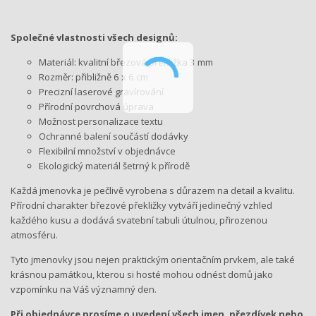
Společné vlastnosti všech designů:
Materiál: kvalitní březová překližka 3 mm
Rozměr: přibližně 6 x 6 cm
Precizní laserové gravírování
Přírodní povrchová úprava
Možnost personalizace textu
Ochranné balení součástí dodávky
Flexibilní množství v objednávce
Ekologický materiál šetrný k přírodě
Každá jmenovka je pečlivě vyrobena s důrazem na detail a kvalitu.
Přírodní charakter březové překližky vytváří jedinečný vzhled
každého kusu a dodává svatební tabuli útulnou, přirozenou
atmosféru.
Tyto jmenovky jsou nejen praktickým orientačním prvkem, ale také
krásnou památkou, kterou si hosté mohou odnést domů jako
vzpomínku na Váš významný den.
Při objednávce prosíme o uvedení všech jmen, přezdívek nebo