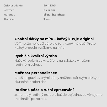
Číslo produktu:
99_113/3
Rozměr:
6 x 6 cm
Materiál:
překližka bříza
Tloušťka:
3 mm
​​​​​​​Osobní dárky na míru – každý kus je originál
Věříme, že nejlepší dárek je ten, který má duši. Proto
každý produkt vyrábíme na míru
Rychlá a kvalitní výroba
Naše výrobky jsou vytvářeny na zakázku v našem
rodinném eshopu
Možnost personalizace
S našimi gravírovanými dárky můžete dát svým blízkým
skutečně osobní dar.
​​​​​​​Rodinná péče a ruční zpracování
Jsme malý rodinný eshop a každé objednávce věnujeme
maximální pozornost