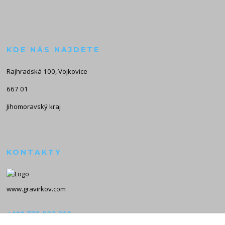
KDE NÁS NAJDETE
Rajhradská 100, Vojkovice
667 01
Jihomoravský kraj
KONTAKTY
www.gravirkov.com
+420 735 923 312
(Po-Pá, 8-16 hod.)