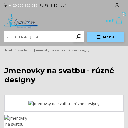
+420 735 923 312
(Po-Pá, 8-16 hod.)
0
0 Kč
Menu
Úvod
Svatba
Jmenovky na svatbu - různé designy
Jmenovky na svatbu - různé
designy