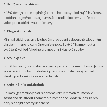
2. Srdíčko s holubicemi
Něžný design srdce doplněný párem holubic symbolizujících věrnost
a oddanost. Jméno hosta je umístěno nad holubicemi. Perfektní
volba pro tradiční svatební oslavy.
3. Elegantní kruh
Minimalistický design v kruhovém provedení s decentně zdobeným
okrajem. Jméno je centrálně umístěno, což vytváří harmonický a
vyvážený vzhled. Vhodné pro moderní i klasické svatby.
4. Stylový ovál
Protáhlý oválný tvar nabízí elegantní prostor pro jméno hosta. Jemné
gravírování po obvodu dodává jmenovce sofistikovaný vzhled.
Ideální pro formální svatební události.
5. Originální osmiúhelník
Unikátní geometrický tvar s dekorativním lemováním. Jméno je
zasazeno do středu geometrické kompozice. Moderní design pro
páry hledající něco výjimečného.