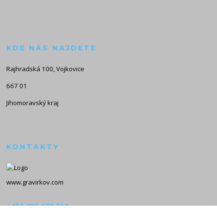
KDE NÁS NAJDETE
Rajhradská 100, Vojkovice
667 01
Jihomoravský kraj
KONTAKTY
www.gravirkov.com
+420 735 923 312
(Po-Pá, 8-16 hod.)