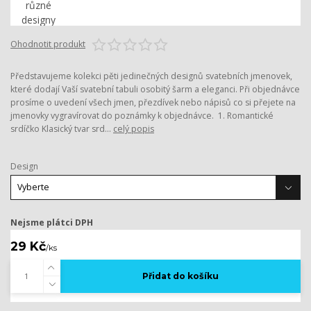
Ohodnotit produkt
Představujeme kolekci pěti jedinečných designů svatebních jmenovek,
které dodají Vaší svatební tabuli osobitý šarm a eleganci. Při objednávce
prosíme o uvedení všech jmen, přezdívek nebo nápisů co si přejete na
jmenovky vygravírovat do poznámky k objednávce. 1. Romantické
srdíčko Klasický tvar srd...
celý popis
Design
Nejsme plátci DPH
29 Kč
/
ks
Přidat do košíku