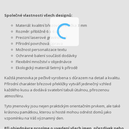
Společné vlastnosti všech designů:
Materiál: kvalitní březová překližka 3 mm
Rozměr: přibližně 6 x 6 cm
Precizní laserové gravírování
Přírodní povrchová úprava
Možnost personalizace textu
Ochranné balení součástí dodávky
Flexibilní množství v objednávce
Ekologický materiál šetrný k přírodě
Každá jmenovka je pečlivě vyrobena s důrazem na detail a kvalitu.
Přírodní charakter březové překližky vytváří jedinečný vzhled
každého kusu a dodává svatební tabuli útulnou, přirozenou
atmosféru.
Tyto jmenovky jsou nejen praktickým orientačním prvkem, ale také
krásnou památkou, kterou si hosté mohou odnést domů jako
vzpomínku na Váš významný den.
Při objednávce prosíme o uvedení všech jmen, přezdívek nebo