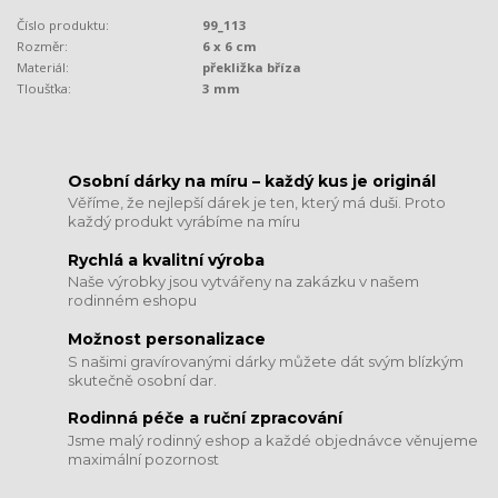
Číslo produktu:
99_113
Rozměr:
6 x 6 cm
Materiál:
překližka bříza
Tloušťka:
3 mm
​​​​​​​Osobní dárky na míru – každý kus je originál
Věříme, že nejlepší dárek je ten, který má duši. Proto
každý produkt vyrábíme na míru
Rychlá a kvalitní výroba
Naše výrobky jsou vytvářeny na zakázku v našem
rodinném eshopu
Možnost personalizace
S našimi gravírovanými dárky můžete dát svým blízkým
skutečně osobní dar.
​​​​​​​Rodinná péče a ruční zpracování
Jsme malý rodinný eshop a každé objednávce věnujeme
maximální pozornost