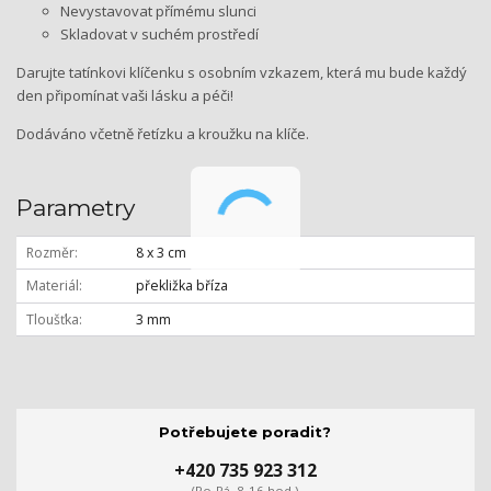
Nevystavovat přímému slunci
Skladovat v suchém prostředí
Darujte tatínkovi klíčenku s osobním vzkazem, která mu bude každý
den připomínat vaši lásku a péči!
Dodáváno včetně řetízku a kroužku na klíče.
Parametry
Rozměr
8 x 3 cm
Materiál
překližka bříza
Tloušťka
3 mm
Potřebujete poradit?
+420 735 923 312
(Po-Pá, 8-16 hod.)