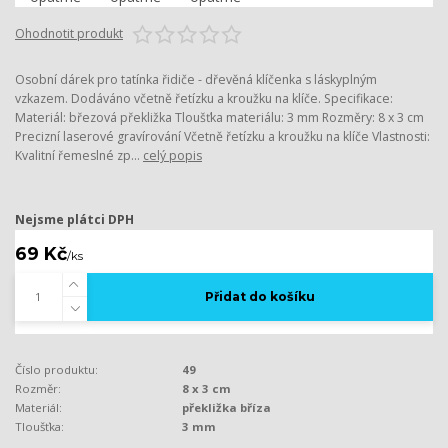
Ohodnotit produkt
Osobní dárek pro tatínka řidiče - dřevěná klíčenka s láskyplným
vzkazem. Dodáváno včetně řetízku a kroužku na klíče. Specifikace:
Materiál: březová překližka Tloušťka materiálu: 3 mm Rozměry: 8 x 3 cm
Precizní laserové gravírování Včetně řetízku a kroužku na klíče Vlastnosti:
Kvalitní řemeslné zp...
celý popis
Nejsme plátci DPH
69 Kč
/
ks
Přidat do košíku
Číslo produktu:
49
Rozměr:
8 x 3 cm
Materiál:
překližka bříza
Tloušťka:
3 mm