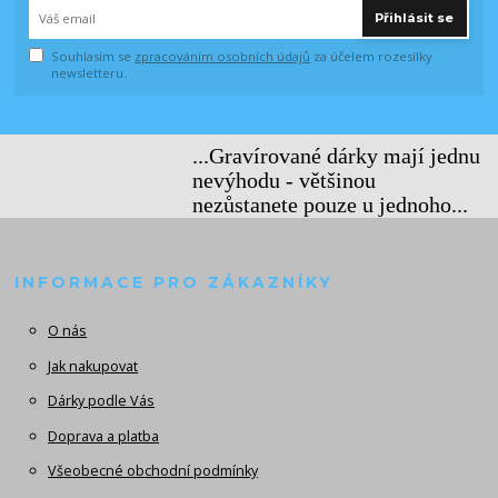
Přihlásit se
Souhlasím se
zpracováním osobních údajů
za účelem rozesílky
newsletteru.
...Gravírované dárky mají jednu
nevýhodu - většinou
nezůstanete pouze u jednoho...
INFORMACE PRO ZÁKAZNÍKY
O nás
Jak nakupovat
Dárky podle Vás
Doprava a platba
Všeobecné obchodní podmínky