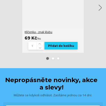
Klíčenka - znak klubu
Břidlicový pod
69 Kč
129 Kč
/
ks
/
ks
Přidat do košíku
Zv
Nepropásněte novinky, akce
a slevy!
Můžete se kdykoli odhlásit. Zasíláme jednou za 14 dní.