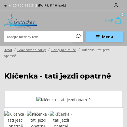
+420 735 923 312
(Po-Pá, 8-16 hod.)
0
0 Kč
Menu
Úvod
Gravírované dárky
Dárky pro muže
Klíčenka - tati jezdi
opatrně
Klíčenka - tati jezdi opatrně