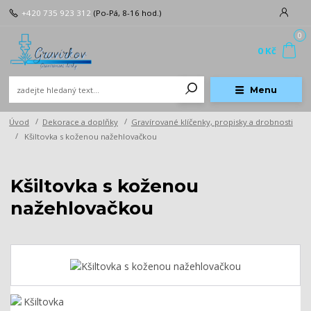
+420 735 923 312
(Po-Pá, 8-16 hod.)
0
0 Kč
Menu
Úvod
Dekorace a doplňky
Gravírované klíčenky, propisky a drobnosti
Kšiltovka s koženou nažehlovačkou
Kšiltovka s koženou
nažehlovačkou