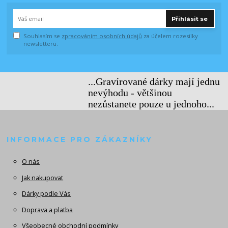
Přihlásit se
Souhlasím se
zpracováním osobních údajů
za účelem rozesílky
newsletteru.
...Gravírované dárky mají jednu
nevýhodu - většinou
nezůstanete pouze u jednoho...
INFORMACE PRO ZÁKAZNÍKY
O nás
Jak nakupovat
Dárky podle Vás
Doprava a platba
Všeobecné obchodní podmínky