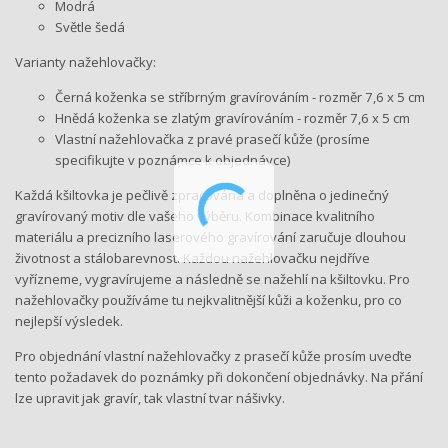
Modrá
Světle šedá
Varianty nažehlovačky:
Černá koženka se stříbrným gravírováním - rozměr 7,6 x 5 cm
Hnědá koženka se zlatým gravírováním - rozměr 7,6 x 5 cm
Vlastní nažehlovačka z pravé prasečí kůže (prosíme
specifikujte v poznámce k objednávce)
Každá kšiltovka je pečlivě zpracována a doplněna o jedinečný
gravírovaný motiv dle vašeho výběru. Kombinace kvalitního
materiálu a precizního laserového gravírování zaručuje dlouhou
životnost a stálobarevnost. Každou nažehlovačku nejdříve
vyřízneme, vygravírujeme a následně se nažehlí na kšiltovku. Pro
nažehlovačky používáme tu nejkvalitnější kůži a koženku, pro co
nejlepší výsledek.
Pro objednání vlastní nažehlovačky z prasečí kůže prosím uveďte
tento požadavek do poznámky při dokončení objednávky. Na přání
lze upravit jak gravír, tak vlastní tvar nášivky.