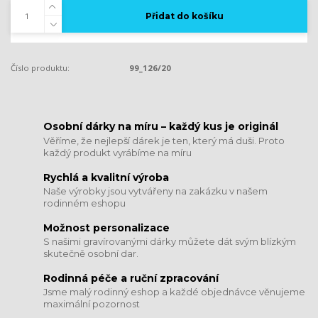
Přidat do košíku
Číslo produktu:
99_126/20
​​​​​​​Osobní dárky na míru – každý kus je originál
Věříme, že nejlepší dárek je ten, který má duši. Proto
každý produkt vyrábíme na míru
Rychlá a kvalitní výroba
Naše výrobky jsou vytvářeny na zakázku v našem
rodinném eshopu
Možnost personalizace
S našimi gravírovanými dárky můžete dát svým blízkým
skutečně osobní dar.
​​​​​​​Rodinná péče a ruční zpracování
Jsme malý rodinný eshop a každé objednávce věnujeme
maximální pozornost