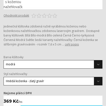
Ohodnotit produkt
Jedinečná kšiltovka zdobená ručně vyráběnou koženou nebo
koženkovou nažehlovačkou zdobenou laserovým gravírem. Dostupné
barvy kšiltovek: Bílá Bílo-modrá Bílo-zelená Černá Černo-tyrkysová
Červená Modrá Světle šedá Varianty nažehlovačky: Černá koženka se
stříbrným gravírováním - rozměr 7,6 x 5 cm ...
celý popis
Barva kšiltovky
Styl nažehlovačky
Nejsme plátci DPH
369 Kč
/
ks