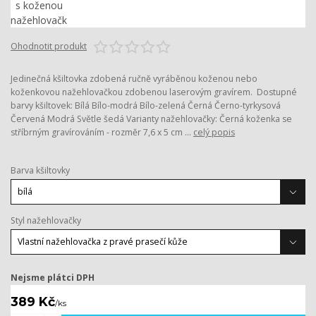
Ohodnotit produkt
Jedinečná kšiltovka zdobená ručně vyráběnou koženou nebo
koženkovou nažehlovačkou zdobenou laserovým gravírem. Dostupné
barvy kšiltovek: Bílá Bílo-modrá Bílo-zelená Černá Černo-tyrkysová
Červená Modrá Světle šedá Varianty nažehlovačky: Černá koženka se
stříbrným gravírováním - rozměr 7,6 x 5 cm ...
celý popis
Barva kšiltovky
Styl nažehlovačky
Nejsme plátci DPH
389 Kč
/
ks