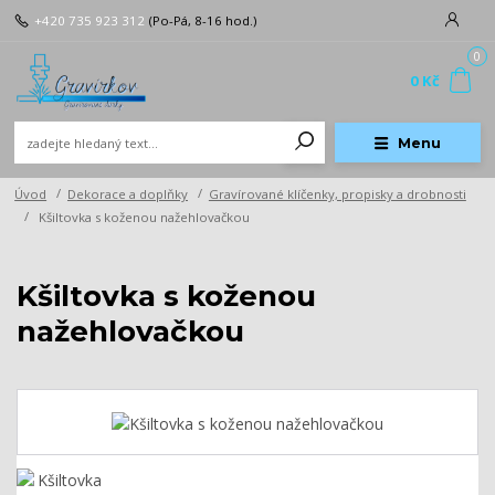
+420 735 923 312
(Po-Pá, 8-16 hod.)
0
0 Kč
Menu
Úvod
Dekorace a doplňky
Gravírované klíčenky, propisky a drobnosti
Kšiltovka s koženou nažehlovačkou
Kšiltovka s koženou
nažehlovačkou