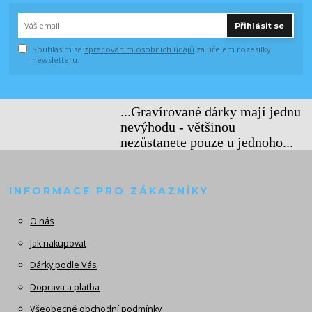
Přihlásit se
Souhlasím se
zpracováním osobních údajů
za účelem rozesílky
newsletteru.
...Gravírované dárky mají jednu
nevýhodu - většinou
nezůstanete pouze u jednoho...
INFORMACE PRO ZÁKAZNÍKY
O nás
Jak nakupovat
Dárky podle Vás
Doprava a platba
Všeobecné obchodní podmínky