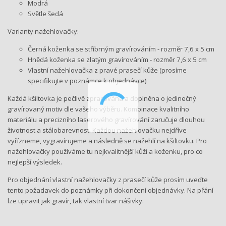
Modrá
Světle šedá
Varianty nažehlovačky:
Černá koženka se stříbrným gravírováním - rozměr 7,6 x 5 cm
Hnědá koženka se zlatým gravírováním - rozměr 7,6 x 5 cm
Vlastní nažehlovačka z pravé prasečí kůže (prosíme
specifikujte v poznámce k objednávce)
Každá kšiltovka je pečlivě zpracována a doplněna o jedinečný
gravírovaný motiv dle vašeho výběru. Kombinace kvalitního
materiálu a precizního laserového gravírování zaručuje dlouhou
životnost a stálobarevnost. Každou nažehlovačku nejdříve
vyřízneme, vygravírujeme a následně se nažehlí na kšiltovku. Pro
nažehlovačky používáme tu nejkvalitnější kůži a koženku, pro co
nejlepší výsledek.
Pro objednání vlastní nažehlovačky z prasečí kůže prosím uveďte
tento požadavek do poznámky při dokončení objednávky. Na přání
lze upravit jak gravír, tak vlastní tvar nášivky.