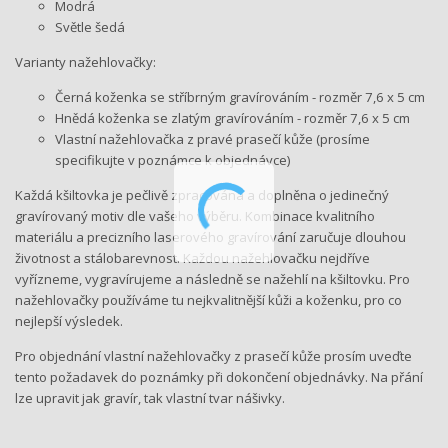
Modrá
Světle šedá
Varianty nažehlovačky:
Černá koženka se stříbrným gravírováním - rozměr 7,6 x 5 cm
Hnědá koženka se zlatým gravírováním - rozměr 7,6 x 5 cm
Vlastní nažehlovačka z pravé prasečí kůže (prosíme
specifikujte v poznámce k objednávce)
Každá kšiltovka je pečlivě zpracována a doplněna o jedinečný
gravírovaný motiv dle vašeho výběru. Kombinace kvalitního
materiálu a precizního laserového gravírování zaručuje dlouhou
životnost a stálobarevnost. Každou nažehlovačku nejdříve
vyřízneme, vygravírujeme a následně se nažehlí na kšiltovku. Pro
nažehlovačky používáme tu nejkvalitnější kůži a koženku, pro co
nejlepší výsledek.
Pro objednání vlastní nažehlovačky z prasečí kůže prosím uveďte
tento požadavek do poznámky při dokončení objednávky. Na přání
lze upravit jak gravír, tak vlastní tvar nášivky.