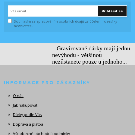
Přihlásit se
Souhlasím se
zpracováním osobních údajů
za účelem rozesílky
newsletteru.
...Gravírované dárky mají jednu
nevýhodu - většinou
nezůstanete pouze u jednoho...
INFORMACE PRO ZÁKAZNÍKY
O nás
Jak nakupovat
Dárky podle Vás
Doprava a platba
Všeobecné obchodní podmínky