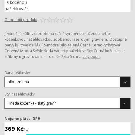
Ohodnotit produkt
Jedinečná kšiltovka zdobená ručně vyráběnou koženou nebo
koženkovou nažehlovačkou zdobenou laserovým gravírem. Dostupné
barvy kšiltovek: Bílá Bílo-modrá Bílo-zelená Černá Černo-tyrkysová
Červená Modrá Světle šedá Varianty nažehlovačky: Černá koženka se
stříbrným gravírováním - rozměr 7,6 x 5 cm ...
celý popis
Barva kšiltovky
Styl nažehlovačky
Nejsme plátci DPH
369 Kč
/
ks