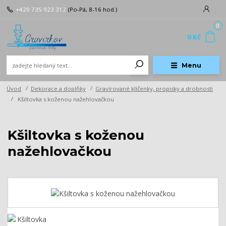
+420 735 923 312
(Po-Pá, 8-16 hod.)
0
0 Kč
Menu
Úvod
Dekorace a doplňky
Gravírované klíčenky, propisky a drobnosti
Kšiltovka s koženou nažehlovačkou
Kšiltovka s koženou
nažehlovačkou