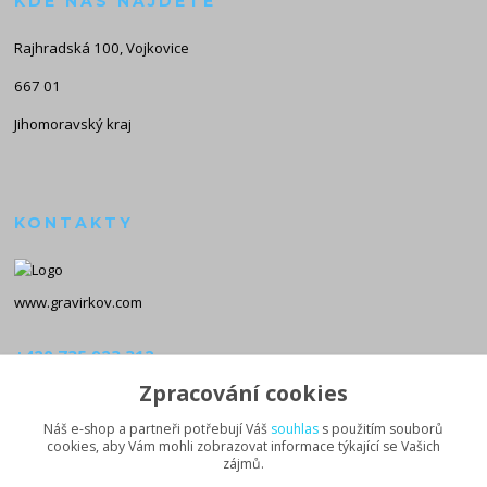
KDE NÁS NAJDETE
Rajhradská 100, Vojkovice
667 01
Jihomoravský kraj
KONTAKTY
www.gravirkov.com
+420 735 923 312
(Po-Pá, 8-16 hod.)
Zpracování cookies
info@gravirkov.com
Náš e-shop a partneři potřebují Váš
souhlas
s použitím souborů
cookies, aby Vám mohli zobrazovat informace týkající se Vašich
zájmů.