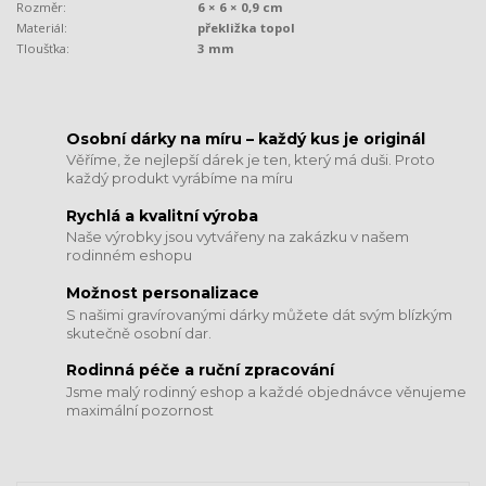
Rozměr:
6 × 6 × 0,9 cm
Materiál:
překližka topol
Tloušťka:
3 mm
​​​​​​​Osobní dárky na míru – každý kus je originál
Věříme, že nejlepší dárek je ten, který má duši. Proto
každý produkt vyrábíme na míru
Rychlá a kvalitní výroba
Naše výrobky jsou vytvářeny na zakázku v našem
rodinném eshopu
Možnost personalizace
S našimi gravírovanými dárky můžete dát svým blízkým
skutečně osobní dar.
​​​​​​​Rodinná péče a ruční zpracování
Jsme malý rodinný eshop a každé objednávce věnujeme
maximální pozornost