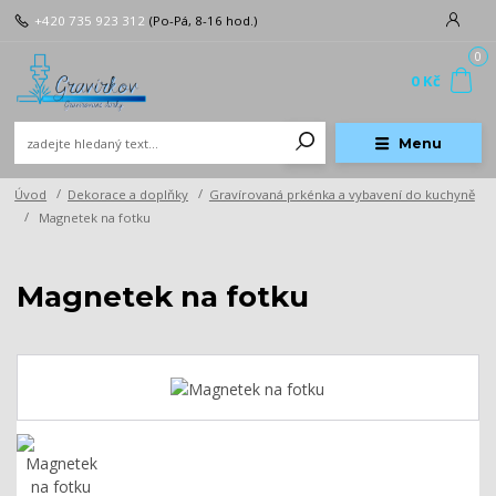
+420 735 923 312
(Po-Pá, 8-16 hod.)
0
0 Kč
Menu
Úvod
Dekorace a doplňky
Gravírovaná prkénka a vybavení do kuchyně
Magnetek na fotku
Magnetek na fotku