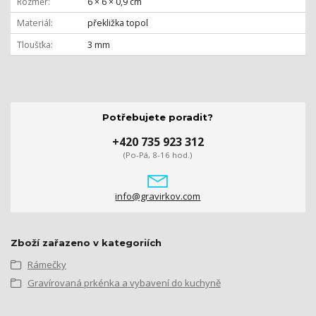
Rozměr
6 × 6 × 0,9 cm
Materiál
překližka topol
Tloušťka
3 mm
Potřebujete poradit?
+420 735 923 312
(Po-Pá, 8-16 hod.)
info@gravirkov.com
Zboží zařazeno v kategoriích
Rámečky
Gravírovaná prkénka a vybavení do kuchyně