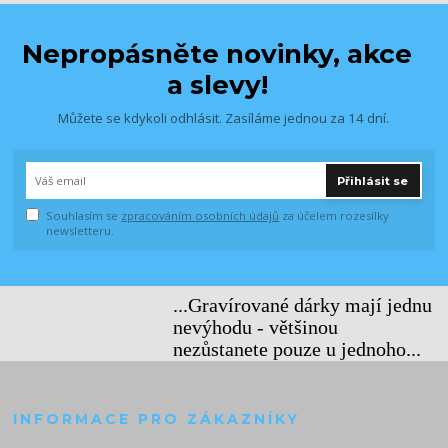
Nepropásněte novinky, akce
a slevy!
Můžete se kdykoli odhlásit. Zasíláme jednou za 14 dní.
Přihlásit se
Souhlasím se
zpracováním osobních údajů
za účelem rozesílky
newsletteru.
...Gravírované dárky mají jednu
nevýhodu - většinou
nezůstanete pouze u jednoho...
INFORMACE PRO ZÁKAZNÍKY