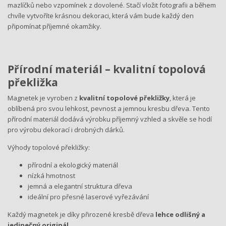
mazlíčků nebo vzpomínek z dovolené. Stačí vložit fotografii a během
chvíle vytvoříte krásnou dekoraci, která vám bude každý den
připomínat příjemné okamžiky.
Přírodní materiál – kvalitní topolová
překližka
Magnetek je vyroben z
kvalitní topolové překližky
, která je
oblíbená pro svou lehkost, pevnost a jemnou kresbu dřeva. Tento
přírodní materiál dodává výrobku příjemný vzhled a skvěle se hodí
pro výrobu dekorací i drobných dárků.
Výhody topolové překližky:
přírodní a ekologický materiál
nízká hmotnost
jemná a elegantní struktura dřeva
ideální pro přesné laserové vyřezávání
Každý magnetek je díky přirozené kresbě dřeva
lehce odlišný a
jedinečný originál
.