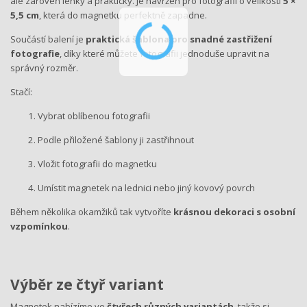
ale zároveň lehký a praktický. Je navržen pro fotografii o velikosti
5 ×
5,5 cm
, která do magnetku perfektně zapadne.
Součástí balení je
praktická šablona pro snadné zastřižení
fotografie
, díky které můžete fotografii jednoduše upravit na
správný rozměr.
Stačí:
Vybrat oblíbenou fotografii
Podle přiložené šablony ji zastřihnout
Vložit fotografii do magnetku
Umístit magnetek na lednici nebo jiný kovový povrch
Během několika okamžiků tak vytvoříte
krásnou dekoraci s osobní
vzpomínkou
.
Výběr ze čtyř variant
Magnetek nabízíme ve
čtyřech různých variantách
, takže si