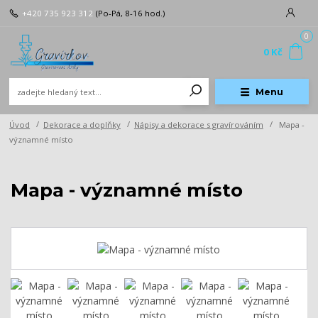
+420 735 923 312
(Po-Pá, 8-16 hod.)
0
0 Kč
Menu
Úvod
Dekorace a doplňky
Nápisy a dekorace s gravírováním
Mapa -
významné místo
Mapa - významné místo