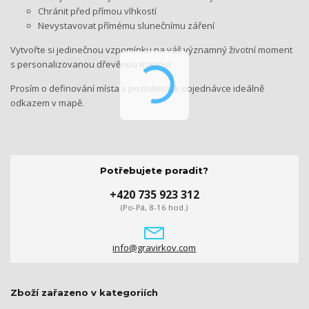
Chránit před přímou vlhkostí
Nevystavovat přímému slunečnímu záření
Vytvořte si jedinečnou vzpomínku na váš významný životní moment
s personalizovanou dřevěnou mapou!
Prosím o definování místa v poznámce k objednávce ideálně
odkazem v mapě.
Potřebujete poradit?
+420 735 923 312
(Po-Pá, 8-16 hod.)
info@gravirkov.com
Zboží zařazeno v kategoriích