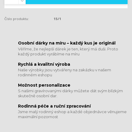
Číslo produktu:
15/1
​​​​​​​Osobní dárky na míru – každý kus je originál
Věříme, že nejlepší dárek je ten, který má duši. Proto
každý produkt vyrábíme na míru
Rychlá a kvalitní výroba
Naše výrobky jsou vytvářeny na zakázku v našem
rodinném eshopu
Možnost personalizace
S našimi gravírovanými dárky můžete dát svým blízkým
skutečně osobní dar.
​​​​​​​Rodinná péče a ruční zpracování
Jsme malý rodinný eshop a každé objednávce věnujeme
maximální pozornost