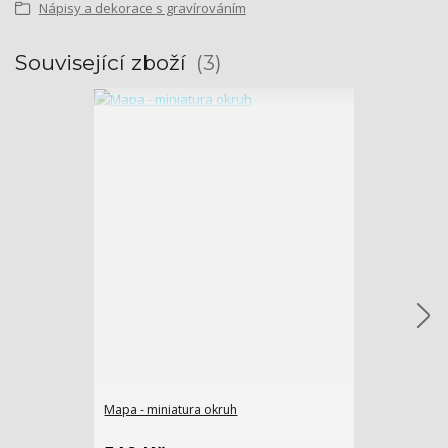
Nápisy a dekorace s gravírováním
Související zboží
3
Mapa - miniatura okruh
Personalizov
nebo věnován