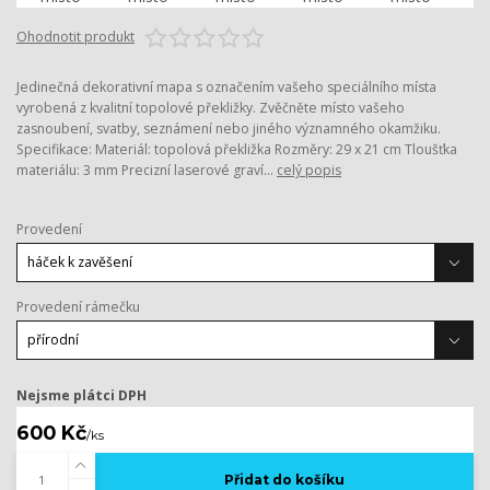
Ohodnotit produkt
Jedinečná dekorativní mapa s označením vašeho speciálního místa
vyrobená z kvalitní topolové překližky. Zvěčněte místo vašeho
zasnoubení, svatby, seznámení nebo jiného významného okamžiku.
Specifikace: Materiál: topolová překližka Rozměry: 29 x 21 cm Tloušťka
materiálu: 3 mm Precizní laserové graví...
celý popis
Provedení
Provedení rámečku
Nejsme plátci DPH
600 Kč
/
ks
Přidat do košíku