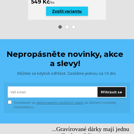
749 Kč
549 Kč
/
ks
/
ks
Zvolit variantu
Nepropásněte novinky, akce
a slevy!
Můžete se kdykoli odhlásit. Zasíláme jednou za 14 dní.
Přihlásit se
Souhlasím se
zpracováním osobních údajů
za účelem rozesílky
newsletteru.
...Gravírované dárky mají jednu