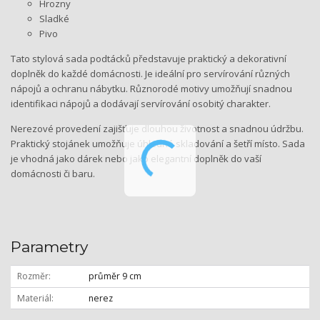
Hrozny
Sladké
Pivo
Tato stylová sada podtácků představuje praktický a dekorativní
doplněk do každé domácnosti. Je ideální pro servírování různých
nápojů a ochranu nábytku. Různorodé motivy umožňují snadnou
identifikaci nápojů a dodávají servírování osobitý charakter.
Nerezové provedení zajišťuje dlouhou životnost a snadnou údržbu.
Praktický stojánek umožňuje úhledné skladování a šetří místo. Sada
je vhodná jako dárek nebo jako elegantní doplněk do vaší
domácnosti či baru.
Parametry
Rozměr
průměr 9 cm
Materiál
nerez