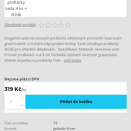
Ohodnotit produkt
Elegantní sada nerezových podtácků zdobených precizním laserovým
gravírováním s různými nápojovými motivy. Sada obsahuje praktický
držák pro úhledné skladování. Specifikace: Materiál: nerezová ocel
Průměr podtácků: cca 9 cm Technika zdobení: laserové gravírování
Včetně stojánku na podtácky Odo...
celý popis
Nejsme plátci DPH
319 Kč
/
ks
Přidat do košíku
Číslo produktu:
77
Rozměr:
průměr 9 cm