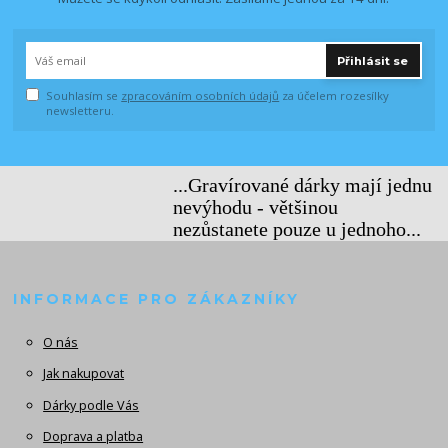
Přihlásit se
Souhlasím se
zpracováním osobních údajů
za účelem rozesílky
newsletteru.
...Gravírované dárky mají jednu
nevýhodu - většinou
nezůstanete pouze u jednoho...
INFORMACE PRO ZÁKAZNÍKY
O nás
Jak nakupovat
Dárky podle Vás
Doprava a platba