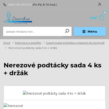
+420 735 923 312
(Po-Pá, 8-16 hod.)
0
0 Kč
Menu
Úvod
Dekorace a doplňky
Gravírovaná prkénka a vybavení do kuchyně
Nerezové podtácky sada 4 ks + držák
Nerezové podtácky sada 4 ks
+ držák