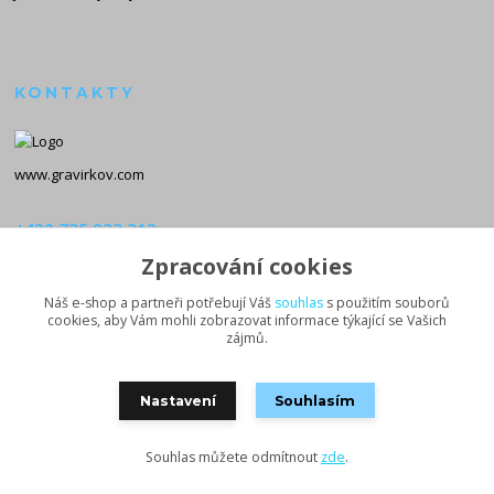
KONTAKTY
www.gravirkov.com
+420 735 923 312
(Po-Pá, 8-16 hod.)
Zpracování cookies
info@gravirkov.com
Náš e-shop a partneři potřebují Váš
souhlas
s použitím souborů
cookies, aby Vám mohli zobrazovat informace týkající se Vašich
zájmů.
Nastavení
Souhlasím
Souhlas můžete odmítnout
zde
.
Vytvořeno na
Eshop-rychle.cz