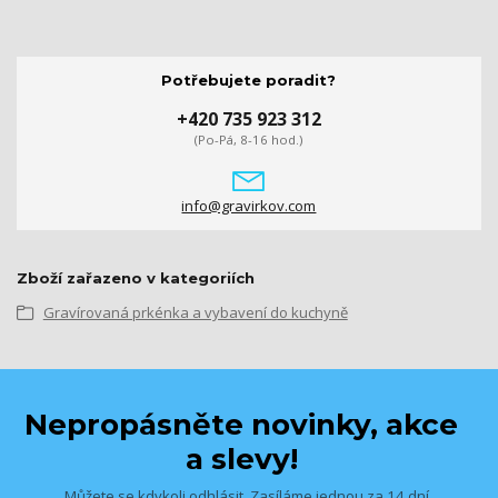
Potřebujete poradit?
+420 735 923 312
(Po-Pá, 8-16 hod.)
info@gravirkov.com
Zboží zařazeno v kategoriích
Gravírovaná prkénka a vybavení do kuchyně
Nepropásněte novinky, akce
a slevy!
Můžete se kdykoli odhlásit. Zasíláme jednou za 14 dní.