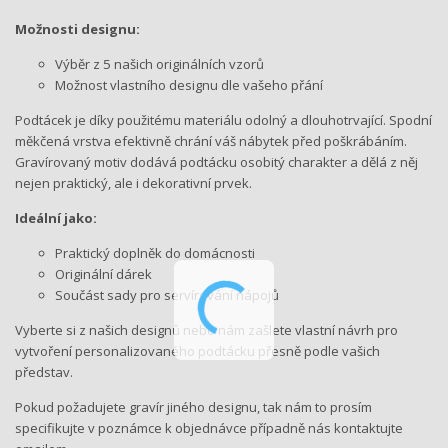
Možnosti designu:
Výběr z 5 našich originálních vzorů
Možnost vlastního designu dle vašeho přání
Podtácek je díky použitému materiálu odolný a dlouhotrvající. Spodní
měkčená vrstva efektivně chrání váš nábytek před poškrábáním.
Gravírovaný motiv dodává podtácku osobitý charakter a dělá z něj
nejen praktický, ale i dekorativní prvek.
Ideální jako:
Praktický doplněk do domácnosti
Originální dárek
Součást sady pro servírování nápojů
Vyberte si z našich designů nebo nám zašlete vlastní návrh pro
vytvoření personalizovaného podtácku přesně podle vašich
představ.
Pokud požadujete gravír jiného designu, tak nám to prosím
specifikujte v poznámce k objednávce případně nás kontaktujte