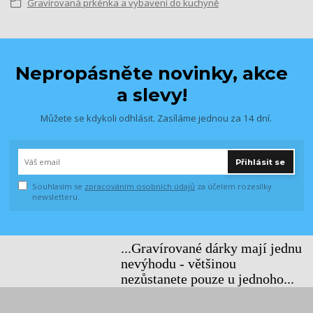
Gravírovaná prkénka a vybavení do kuchyně
Nepropásněte novinky, akce
a slevy!
Můžete se kdykoli odhlásit. Zasíláme jednou za 14 dní.
Přihlásit se
Souhlasím se
zpracováním osobních údajů
za účelem rozesílky
newsletteru.
...Gravírované dárky mají jednu
nevýhodu - většinou
nezůstanete pouze u jednoho...