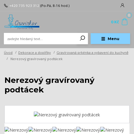
+420 735 923 312
(Po-Pá, 8-16 hod.)
0
0 Kč
Menu
Úvod
Dekorace a doplňky
Gravírovaná prkénka a vybavení do kuchyně
Nerezový gravírovaný podtácek
Nerezový gravírovaný
podtácek