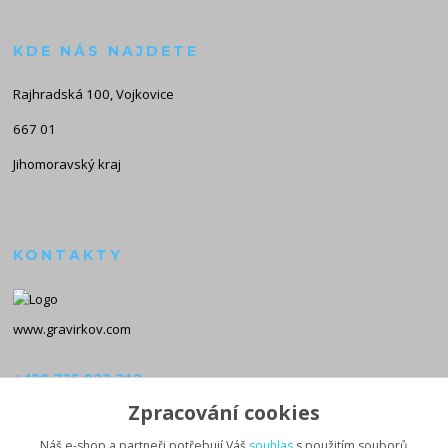
KDE NÁS NAJDETE
Rajhradská 100, Vojkovice
667 01
Jihomoravský kraj
KONTAKTY
www.gravirkov.com
+420 735 923 312
(Po-Pá, 8-16 hod.)
Zpracování cookies
info@gravirkov.com
Náš e-shop a partneři potřebují Váš
souhlas
s použitím souborů