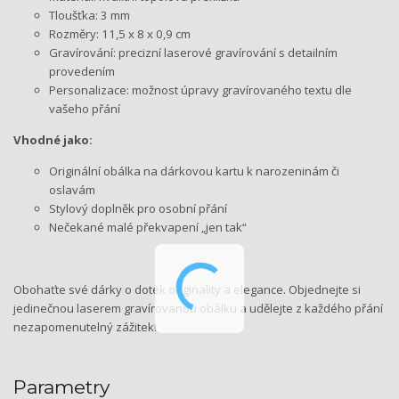
Tloušťka: 3 mm
Rozměry: 11,5 x 8 x 0,9 cm
Gravírování: precizní laserové gravírování s detailním
provedením
Personalizace: možnost úpravy gravírovaného textu dle
vašeho přání
Vhodné jako:
Originální obálka na dárkovou kartu k narozeninám či
oslavám
Stylový doplněk pro osobní přání
Nečekané malé překvapení „jen tak“
Obohaťte své dárky o dotek originality a elegance. Objednejte si
jedinečnou laserem gravírovanou obálku a udělejte z každého přání
nezapomenutelný zážitek!
Parametry