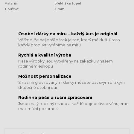
Materiál:
překližka topol
Tloušťka:
3 mm
​​​​​​​Osobní dárky na míru – každý kus je originál
Věříme, že nejlepší dárek je ten, který má duši. Proto
každý produkt vyrábíme na míru
Rychlá a kvalitní výroba
Naše výrobky jsou vytvářeny na zakázku v našem
rodinném eshopu
Možnost personalizace
S našimi gravírovanými dárky můžete dát svým blízkým
skutečně osobní dar.
​​​​​​​Rodinná péče a ruční zpracování
Jsme malý rodinný eshop a každé objednávce věnujeme
maximální pozornost