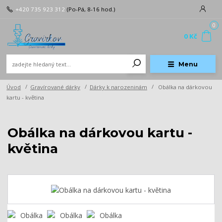
+420 735 923 312
(Po-Pá, 8-16 hod.)
0
0 Kč
Menu
Úvod
Gravírované dárky
Dárky k narozeninám
Obálka na dárkovou
kartu - květina
Obálka na dárkovou kartu -
květina