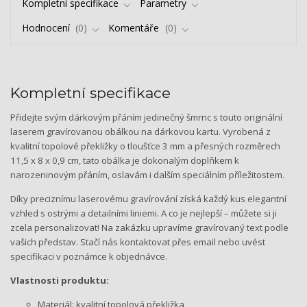
Kompletní specifikace
Parametry
Hodnocení
0
Komentáře
0
Kompletní specifikace
Přidejte svým dárkovým přáním jedinečný šmrnc s touto originální
laserem gravírovanou obálkou na dárkovou kartu. Vyrobená z
kvalitní topolové překližky o tloušťce 3 mm a přesných rozměrech
11,5 x 8 x 0,9 cm, tato obálka je dokonalým doplňkem k
narozeninovým přáním, oslavám i dalším speciálním příležitostem.
Díky preciznímu laserovému gravírování získá každý kus elegantní
vzhled s ostrými a detailními liniemi. A co je nejlepší – můžete si ji
zcela personalizovat! Na zakázku upravíme gravírovaný text podle
vašich představ. Stačí nás kontaktovat přes email nebo uvést
specifikaci v poznámce k objednávce.
Vlastnosti produktu:
Materiál: kvalitní topolová překližka