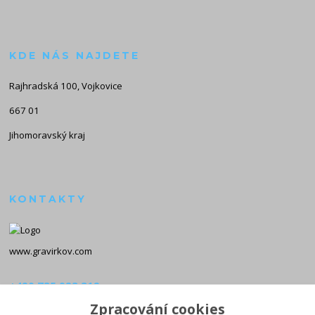
KDE NÁS NAJDETE
Rajhradská 100, Vojkovice
667 01
Jihomoravský kraj
KONTAKTY
www.gravirkov.com
+420 735 923 312
(Po-Pá, 8-16 hod.)
Zpracování cookies