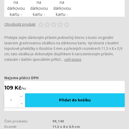
Ohodnotit produkt
Přidejte svým dárkovým přáním jedinečný šmrnc s touto originální
laserem gravírovanou obálkou na dárkovou kartu. Vyrobená z kvalitní
topolové překližky o tloušťce 3 mm a přesných rozměrech 11,5 x 8 x 0,9
cm, tato obálka je dokonalým doplňkem k narozeninovým přáním,
oslavám i dalším speciálním přílež...
celý popis
Nejsme plátci DPH
109 Kč
/
ks
Přidat do košíku
Číslo produktu:
99_140
Rozměr:
11,5 x 8 x 0,9 cm