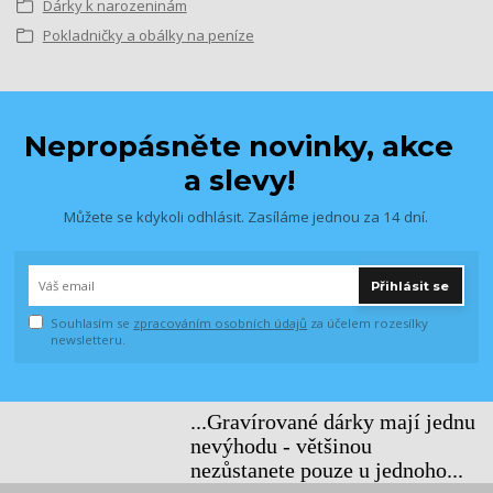
Dárky k narozeninám
Pokladničky a obálky na peníze
Nepropásněte novinky, akce
a slevy!
Můžete se kdykoli odhlásit. Zasíláme jednou za 14 dní.
Přihlásit se
Souhlasím se
zpracováním osobních údajů
za účelem rozesílky
newsletteru.
...Gravírované dárky mají jednu
nevýhodu - většinou
nezůstanete pouze u jednoho...