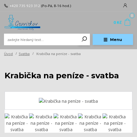
+420 735 923 312
(Po-Pá, 8-16 hod.)
0
0 Kč
Menu
Úvod
Svatba
Krabička na peníze - svatba
Krabička na peníze - svatba