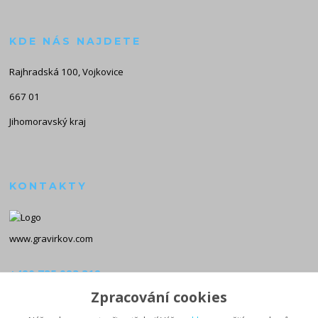
KDE NÁS NAJDETE
Rajhradská 100, Vojkovice
667 01
Jihomoravský kraj
KONTAKTY
www.gravirkov.com
+420 735 923 312
(Po-Pá, 8-16 hod.)
Zpracování cookies
info@gravirkov.com