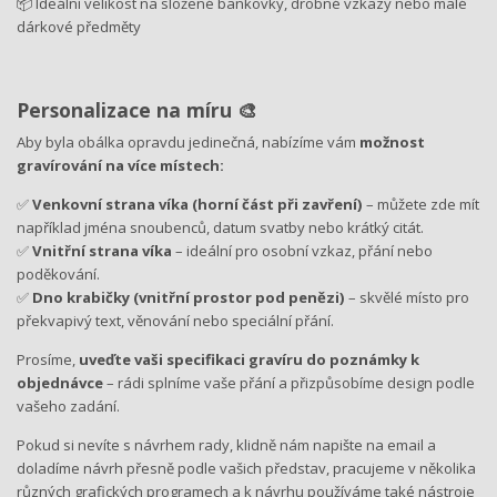
📦 Ideální velikost na složené bankovky, drobné vzkazy nebo malé
dárkové předměty
Personalizace na míru 🎨
Aby byla obálka opravdu jedinečná, nabízíme vám
možnost
gravírování na více místech:
✅
Venkovní strana víka (horní část při zavření)
– můžete zde mít
například jména snoubenců, datum svatby nebo krátký citát.
✅
Vnitřní strana víka
– ideální pro osobní vzkaz, přání nebo
poděkování.
✅
Dno krabičky (vnitřní prostor pod penězi)
– skvělé místo pro
překvapivý text, věnování nebo speciální přání.
Prosíme,
uveďte vaši specifikaci gravíru do poznámky k
objednávce
– rádi splníme vaše přání a přizpůsobíme design podle
vašeho zadání.
Pokud si nevíte s návrhem rady, klidně nám napište na email a
doladíme návrh přesně podle vašich představ, pracujeme v několika
různých grafických programech a k návrhu používáme také nástroje