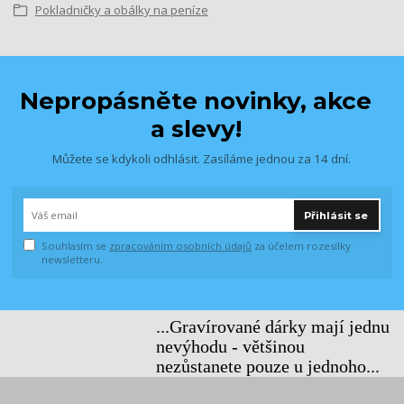
Pokladničky a obálky na peníze
Nepropásněte novinky, akce
a slevy!
Můžete se kdykoli odhlásit. Zasíláme jednou za 14 dní.
Přihlásit se
Souhlasím se
zpracováním osobních údajů
za účelem rozesílky
newsletteru.
...Gravírované dárky mají jednu
nevýhodu - většinou
nezůstanete pouze u jednoho...