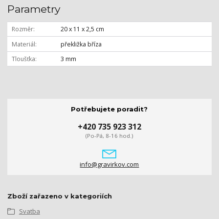
Parametry
Rozměr
20 x 11 x 2,5 cm
Materiál
překližka bříza
Tloušťka
3 mm
Potřebujete poradit?
+420 735 923 312
(Po-Pá, 8-16 hod.)
info@gravirkov.com
Zboží zařazeno v kategoriích
Svatba