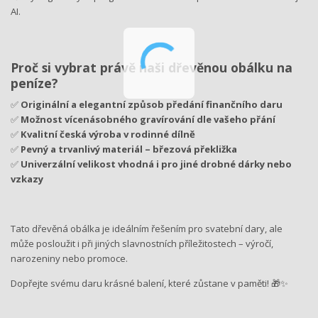
AI.
Proč si vybrat právě naši dřevěnou obálku na
peníze?
✅
Originální a elegantní způsob předání finančního daru
✅
Možnost vícenásobného gravírování dle vašeho přání
✅
Kvalitní česká výroba v rodinné dílně
✅
Pevný a trvanlivý materiál – březová překližka
✅
Univerzální velikost vhodná i pro jiné drobné dárky nebo
vzkazy
Tato dřevěná obálka je ideálním řešením pro svatební dary, ale
může posloužit i při jiných slavnostních příležitostech – výročí,
narozeniny nebo promoce.
Dopřejte svému daru krásné balení, které zůstane v paměti! 🎁✨