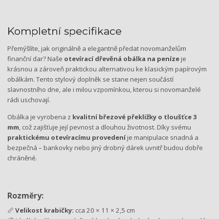
Kompletní specifikace
Přemýšlíte, jak originálně a elegantně předat novomanželům
finanční dar? Naše
otevírací dřevěná obálka na peníze
je
krásnou a zároveň praktickou alternativou ke klasickým papírovým
obálkám. Tento stylový doplněk se stane nejen součástí
slavnostního dne, ale i milou vzpomínkou, kterou si novomanželé
rádi uschovají.
Obálka je vyrobena z
kvalitní březové překližky o tloušťce 3
mm
, což zajišťuje její pevnost a dlouhou životnost. Díky svému
praktickému otevíracímu provedení
je manipulace snadná a
bezpečná – bankovky nebo jiný drobný dárek uvnitř budou dobře
chráněné.
Rozměry:
📏
Velikost krabičky:
cca 20 × 11 × 2,5 cm