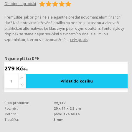
Ohodnotit produkt
Přemýšlíte, jak originálně a elegantně předat novomanželům finanční
dar? Naše otevírací dřevěná obálka na peníze je krásnou a zároveň
praktickou alternativou ke klasickým papírovým obálkám. Tento stylový
doplněk se stane nejen součástí slavnostního dne, ale i milou
vzpomínkou, kterou si novomanželé ...
celý popis
Nejsme plátci DPH
279 Kč
/
ks
Přidat do košíku
Číslo produktu:
99_149
Rozměr:
20 x 11 x 2,5 cm
Materiál:
překližka bříza
Tloušťka:
3 mm