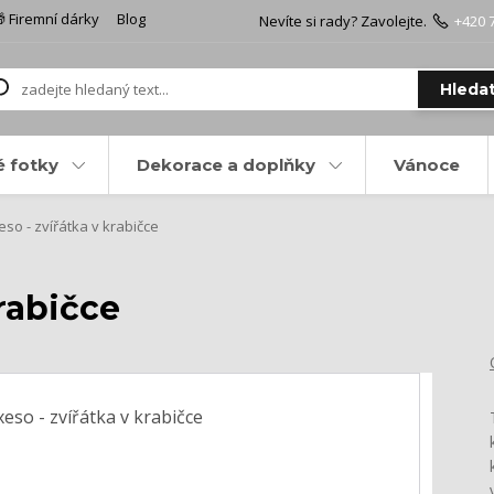
 Firemní dárky
Blog
Nevíte si rady? Zavolejte.
+420 
Hleda
é fotky
Dekorace a doplňky
Vánoce
so - zvířátka v krabičce
krabičce