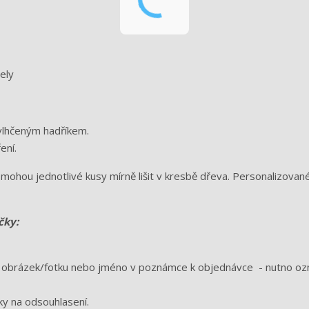
ely
vlhčeným hadříkem.
ení.
mohou jednotlivé kusy mírně lišit v kresbě dřeva. Personalizovan
čky:
at obrázek/fotku nebo jméno v poznámce k objednávce - nutno oz
ky na odsouhlasení.