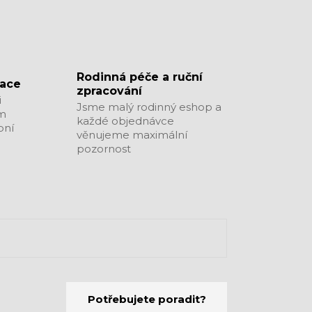
​​​​​​​Rodinná péče a ruční
zace
zpracování
i
Jsme malý rodinný eshop a
ým
každé objednávce
bní
věnujeme maximální
pozornost
Potřebujete poradit?