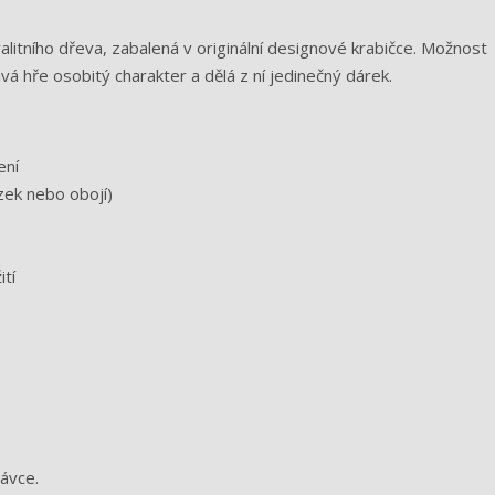
litního dřeva, zabalená v originální designové krabičce. Možnost
á hře osobitý charakter a dělá z ní jedinečný dárek.
ení
zek nebo obojí)
tí
návce.