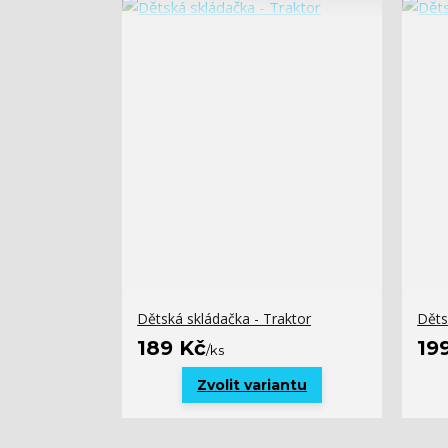
Dětská skládačka - Traktor
Děts
189 Kč
19
/
ks
Zvolit variantu