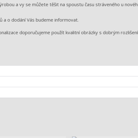
výrobou a vy se můžete těšit na spoustu času stráveného u nové
nů a o dodání Vás budeme informovat.
onalizace doporučujeme použít kvalitní obrázky s dobrým rozlišen