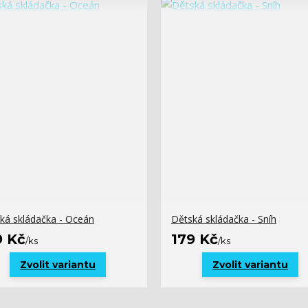
ká skládačka - Oceán
Dětská skládačka - Sníh
9 Kč
179 Kč
/
ks
/
ks
Zvolit variantu
Zvolit variantu