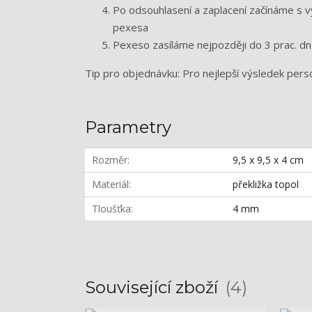
Po odsouhlasení a zaplacení začínáme s 
pexesa
Pexeso zasíláme nejpozději do 3 prac. d
Tip pro objednávku: Pro nejlepší výsledek pers
Parametry
Rozměr
9,5 x 9,5 x 4 cm
Materiál
překližka topol
Tloušťka
4 mm
Související zboží
4