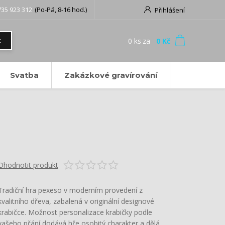
735 923 312
(Po-Pá, 8-16 hod.)
Přihlášení
0
ks
za
0 Kč
t
Svatba
Zakázkové gravírování
Ohodnotit produkt
Tradiční hra pexeso v moderním provedení z
kvalitního dřeva, zabalená v originální designové
krabičce. Možnost personalizace krabičky podle
vašeho přání dodává hře osobitý charakter a dělá