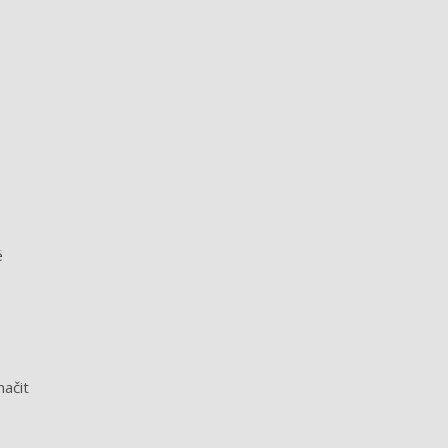
é
načit