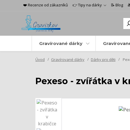
❤️ Recenze od zákazníků
👉 Tipy na dárky
📝 Blog

Gravírované dárky
Gravírovan
Úvod
Gravírované dárky
Dárky pro děti
Pexe
Pexeso - zvířátka v 