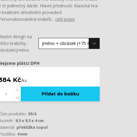
z ní jedinečný dárek. Hlavní přednosti: Klasická hra
v kvalitním dřevěném provedení
Personalizovatelná krabičk...
celý popis
Vlastní design na
víčko krabičky -
obrázek/jméno
Nejsme plátci DPH
384 Kč
/
ks
Přidat do košíku
Číslo produktu:
05/4
Rozměr:
9,5 x 9,5 x 4 cm
Materiál:
překližka topol
Tloušťka:
4 mm