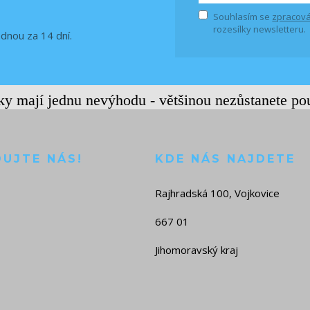
Souhlasím se
zpracová
rozesílky newsletteru.
ednou za 14 dní.
rky mají jednu nevýhodu - většinou nezůstanete po
DUJTE NÁS!
KDE NÁS NAJDETE
Rajhradská 100, Vojkovice
667 01
Jihomoravský kraj