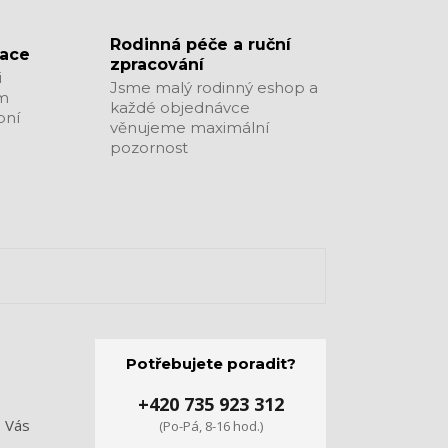
​​​​​​​Rodinná péče a ruční
zace
zpracování
i
Jsme malý rodinný eshop a
ým
každé objednávce
bní
věnujeme maximální
pozornost
Potřebujete poradit?
+420 735 923 312
o Vás
(Po-Pá, 8-16 hod.)