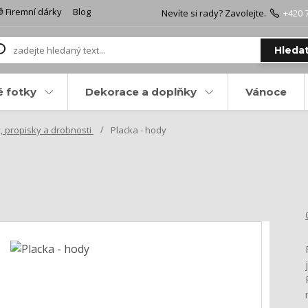
 Firemní dárky
Blog
Nevíte si rady? Zavolejte.
+420 
Hleda
é fotky
Dekorace a doplňky
Vánoce
, propisky a drobnosti
Placka - hody