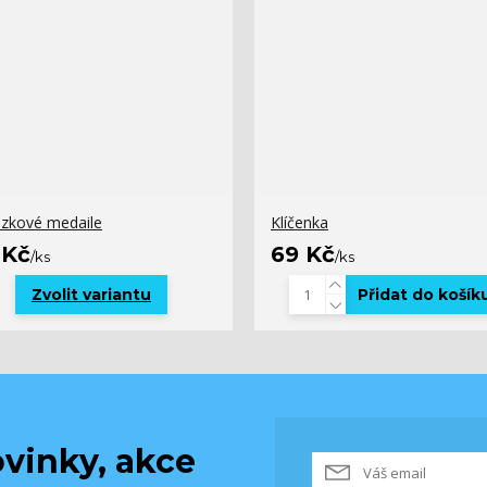
zkové medaile
Klíčenka
 Kč
69 Kč
/
ks
/
ks
Zvolit variantu
Přidat do košík
vinky, akce