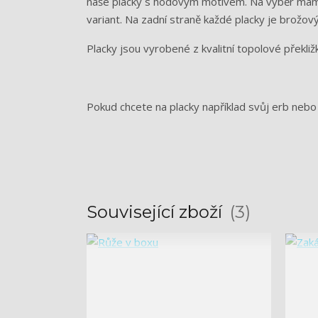
naše placky s hodovým motivem. Na výběr máme 
variant. Na zadní straně každé placky je brožo
Placky jsou vyrobené z kvalitní topolové překli
Pokud chcete na placky například svůj erb nebo
Související zboží
3