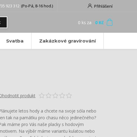
735 923 312
(Po-Pá, 8-16 hod.)
Přihlášení
0
ks
za
0 Kč
t
Svatba
Zakázkové gravírování
Ohodnotit produkt
Plánujete letos hody a chcete na svoje sóla nebo
jen tak na památku pro chasu něco jedinečného?
Pak máme pro Vás naše placky s hodovým
motivem. Na výběr máme variantu kulatou nebo