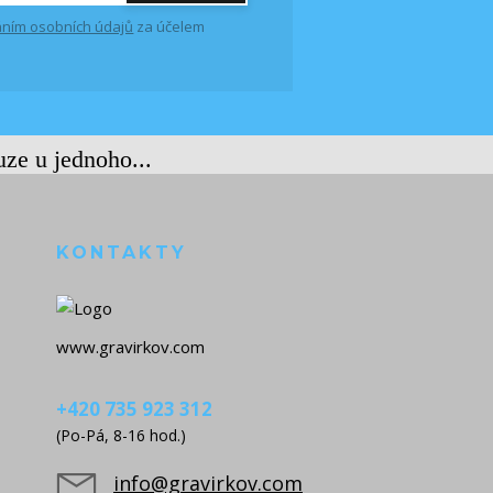
ním osobních údajů
za účelem
uze u jednoho...
KONTAKTY
www.gravirkov.com
+420 735 923 312
(Po-Pá, 8-16 hod.)
info@gravirkov.com