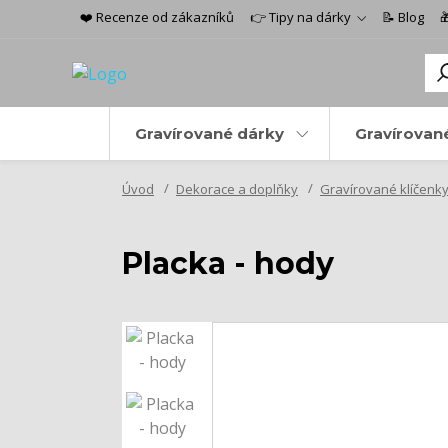
❤️ Recenze od zákazníků
👉 Tipy na dárky
📝 Blog

Gravírované dárky
Gravírovan
Úvod
Dekorace a doplňky
Gravírované klíčenky
Placka - hody