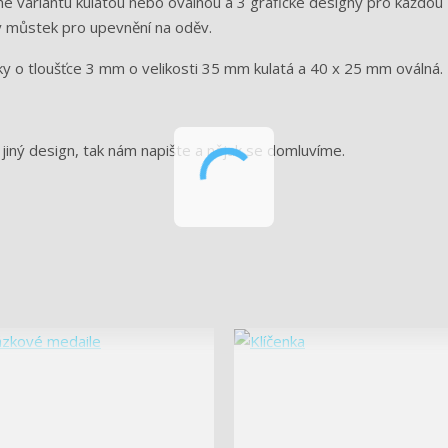
variantu kulatou nebo oválnou a 3 grafické designy pro každou 
vý můstek pro upevnění na oděv.
žky o tloušťce 3 mm o velikosti 35 mm kulatá a 40 x 25 mm oválná.
 jiný design, tak nám napište a nějak se domluvíme.