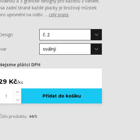
oválnou a 3 grafické designy pro každou z variant.
Na zadní straně každé placky je brožový můstek
pro upevnění na oděv. ...
celý popis
Design
tvar
Nejsme plátci DPH
29 Kč
/
ks
Přidat do košíku
Číslo produktu:
44/5