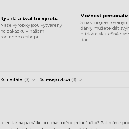
Možnost personali
Rychlá a kvalitní výroba
S našimi gravírovaným
Naše výrobky jsou vytvářeny
dárky můžete dát sv
na zakázku v našem
blízkým skutečně oso
rodinném eshopu
dar.
Komentáře
0
Související zboží
3
ebo jen tak na památku pro chasu něco jedinečného? Pak máme pr