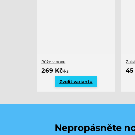
Růže v boxu
Zaká
269 Kč
45
/
ks
Zvolit variantu
Nepropásněte no