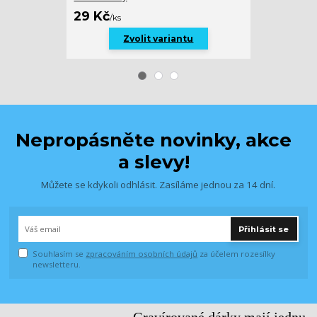
29 Kč
99 Kč
/
ks
/
ks
Zvolit variantu
Zv
Nepropásněte novinky, akce
a slevy!
Můžete se kdykoli odhlásit. Zasíláme jednou za 14 dní.
Přihlásit se
Souhlasím se
zpracováním osobních údajů
za účelem rozesílky
newsletteru.