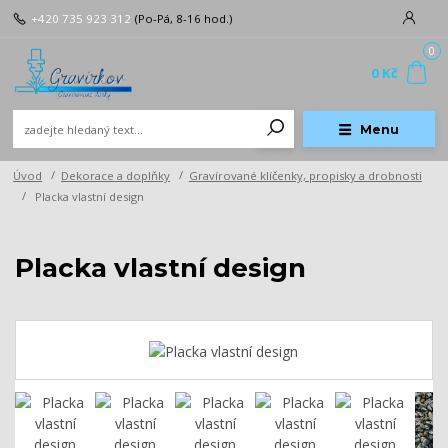
+420 735 923 312
(Po-Pá, 8-16 hod.)
0
0 Kč
Menu
Úvod
Dekorace a doplňky
Gravírované klíčenky, propisky a drobnosti
Placka vlastní design
Placka vlastní design