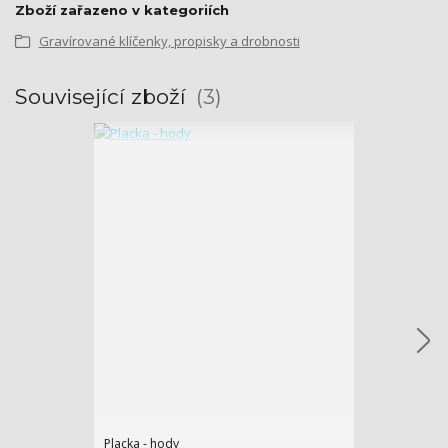
Zboží zařazeno v kategoriích
Gravírované klíčenky, propisky a drobnosti
Související zboží
3
Placka - hody
Gravírovaný ot