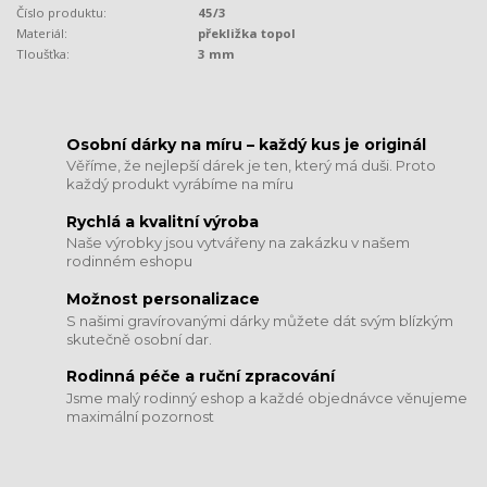
Číslo produktu:
45/3
Materiál:
překližka topol
Tloušťka:
3 mm
​​​​​​​Osobní dárky na míru – každý kus je originál
Věříme, že nejlepší dárek je ten, který má duši. Proto
každý produkt vyrábíme na míru
Rychlá a kvalitní výroba
Naše výrobky jsou vytvářeny na zakázku v našem
rodinném eshopu
Možnost personalizace
S našimi gravírovanými dárky můžete dát svým blízkým
skutečně osobní dar.
​​​​​​​Rodinná péče a ruční zpracování
Jsme malý rodinný eshop a každé objednávce věnujeme
maximální pozornost