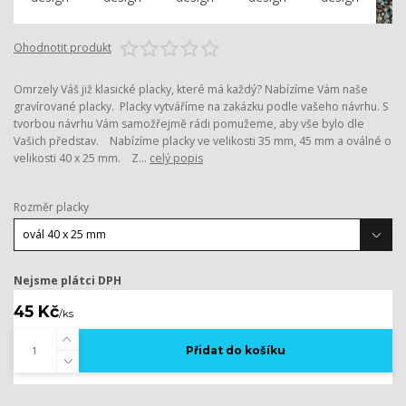
Ohodnotit produkt
Omrzely Váš již klasické placky, které má každý? Nabízíme Vám naše
gravírované placky. Placky vytváříme na zakázku podle vašeho návrhu. S
tvorbou návrhu Vám samožřejmě rádi pomužeme, aby vše bylo dle
Vašich představ. Nabízíme placky ve velikosti 35 mm, 45 mm a oválné o
velikosti 40 x 25 mm. Z...
celý popis
Rozměr placky
Nejsme plátci DPH
45 Kč
/
ks
Přidat do košíku