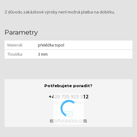
Z důvodu zakázkové výroby není možná platba na dobírku.
Parametry
Materiál
překližka topol
Tloušťka
3 mm
Potřebujete poradit?
+420 735 923 312
(Po-Pá, 8-16 hod.)
info@gravirkov.com