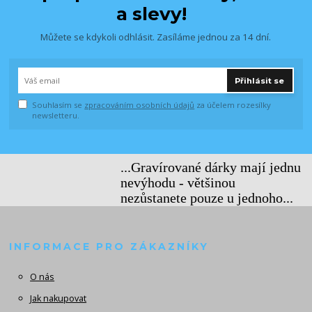
a slevy!
Můžete se kdykoli odhlásit. Zasíláme jednou za 14 dní.
Přihlásit se
Souhlasím se
zpracováním osobních údajů
za účelem rozesílky
newsletteru.
...Gravírované dárky mají jednu
nevýhodu - většinou
nezůstanete pouze u jednoho...
INFORMACE PRO ZÁKAZNÍKY
O nás
Jak nakupovat