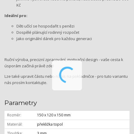
Kč
Ideální pro:
Děti učící se hospodařit s penězi
Dospělé plánující rodinný rozpočet
Jako originální dárek pro každou generaci
Ruční výroba, precizní zpracování, motivační design - vaše cesta k
úsporám začíná právě zde!
Lze také upravit částu nebo nápis na pokladničce - pro tuto variantu
nás prosím kontaktujte.
Parametry
Rozměr
150 x 120 x 150 mm
Materiál
překližka topol
Tloušťka
3 mm