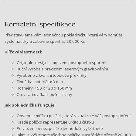
Kompletní specifikace
Představujeme vám jedinečnou pokladničku, která vám pomůže
systematicky a zábavně spořit až 20 000 Kč!
Klíčové vlastnosti:
Originální design s motivem postupného spoření
Ruční výroba s precizním laserovým gravírováním
Vyrobeno z kvalitní topolové překližky
Tloušťka materiálu: 3 mm
Rozměry: 150 x 120 x 150 mm
Otevírací dvířka z boční strany
Jak pokladnička funguje:
Obsahuje mřížku políček, která vizualizuje váš postup spoření
Každé políčko reprezentuje určitou částku
Po vložení peněz políčko jednoduše vyškrtnete
Jakmile vyškrtnete všechna políčka, nastřádáte přesně 20 000