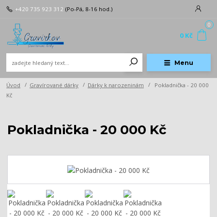
+420 735 923 312
(Po-Pá, 8-16 hod.)
0
0 Kč
Menu
Úvod
Gravírované dárky
Dárky k narozeninám
Pokladnička - 20 000
Kč
Pokladnička - 20 000 Kč