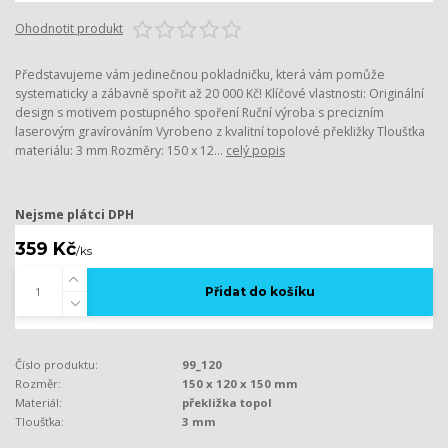
Ohodnotit produkt
Představujeme vám jedinečnou pokladničku, která vám pomůže
systematicky a zábavně spořit až 20 000 Kč! Klíčové vlastnosti: Originální
design s motivem postupného spoření Ruční výroba s precizním
laserovým gravírováním Vyrobeno z kvalitní topolové překližky Tloušťka
materiálu: 3 mm Rozměry: 150 x 12...
celý popis
Nejsme plátci DPH
359 Kč
/
ks
Přidat do košíku
Číslo produktu:
99_120
Rozměr:
150 x 120 x 150 mm
Materiál:
překližka topol
Tloušťka:
3 mm