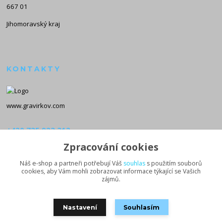
667 01
Jihomoravský kraj
KONTAKTY
www.gravirkov.com
+420 735 923 312
(Po-Pá, 8-16 hod.)
Zpracování cookies
info@gravirkov.com
Náš e-shop a partneři potřebují Váš
souhlas
s použitím souborů
cookies, aby Vám mohli zobrazovat informace týkající se Vašich
zájmů.
Nastavení
Souhlasím