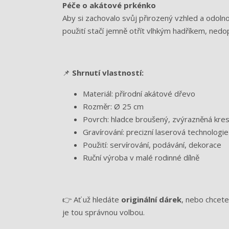
Péče o akátové prkénko
Aby si zachovalo svůj přirozený vzhled a odol
použití stačí jemně otřít vlhkým hadříkem, ne
📌
Shrnutí vlastností:
Materiál: přírodní akátové dřevo
Rozměr: Ø 25 cm
Povrch: hladce broušený, zvýrazněná kre
Gravírování: precizní laserová technologie
Použití: servírování, podávání, dekorace
Ruční výroba v malé rodinné dílně
👉 Ať už hledáte
originální dárek
, nebo chcete
je tou správnou volbou.