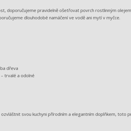
nost, doporučujeme pravidelně ošetřovat povrch rostlinným olejem
doporučujeme dlouhodobé namáčení ve vodě ani mytí v myčce.
sba dřeva
 – trvalé a odolné
 ozvláštnit svou kuchyni přírodním a elegantním doplňkem, toto 