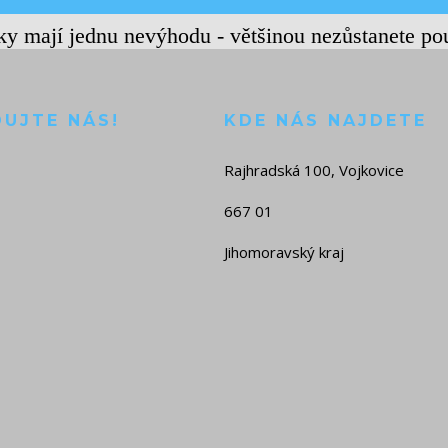
rky mají jednu nevýhodu - většinou nezůstanete po
DUJTE NÁS!
KDE NÁS NAJDETE
Rajhradská 100, Vojkovice
667 01
Jihomoravský kraj