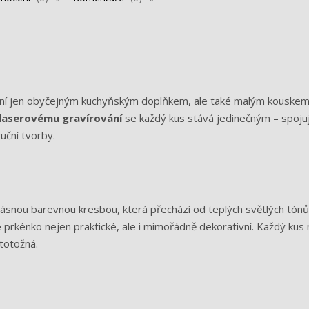
ení jen obyčejným kuchyňským doplňkem, ale také malým kouskem
laserovému gravírování
se každý kus stává jedinečným – spoju
uční tvorby.
rásnou barevnou kresbou, která přechází od teplých světlých tónů
e prkénko nejen praktické, ale i mimořádně dekorativní. Každý kus
 totožná.