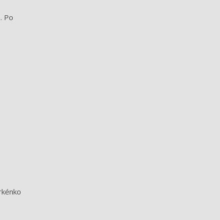
. Po
prkénko