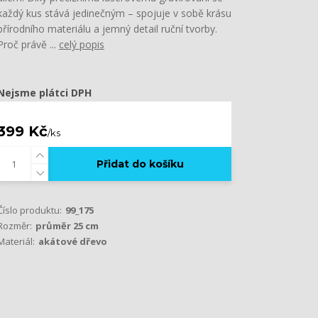
každý kus stává jedinečným – spojuje v sobě krásu
přírodního materiálu a jemný detail ruční tvorby.
Proč právě ...
celý popis
Nejsme plátci DPH
399 Kč
/
ks
Přidat do košíku
Číslo produktu:
99_175
Rozměr:
průměr 25 cm
Materiál:
akátové dřevo