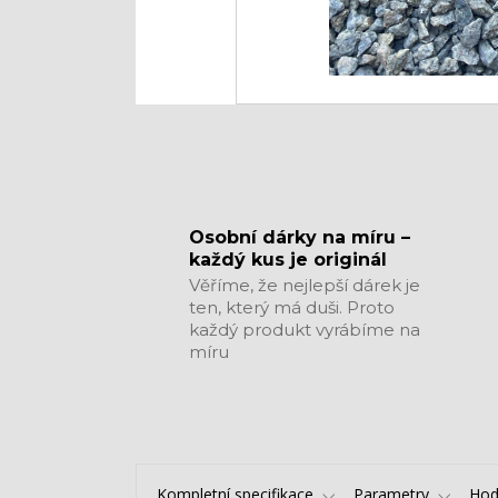
​​​​​​​Osobní dárky na míru –
každý kus je originál
Věříme, že nejlepší dárek je
ten, který má duši. Proto
každý produkt vyrábíme na
míru
Kompletní specifikace
Parametry
Hod