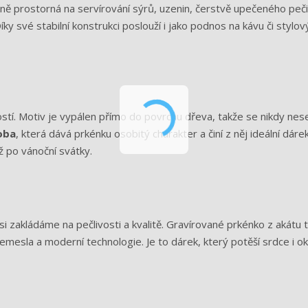
čně prostorná na servírování sýrů, uzenin, čerstvě upečeného peči
 své stabilní konstrukci poslouží i jako podnos na kávu či stylový
tí. Motiv je vypálen přímo do povrchu dřeva, takže se nikdy nese
oba
, která dává prkénku osobitý charakter a činí z něj ideální dáre
ž po vánoční svátky.
si zakládáme na pečlivosti a kvalitě. Gravírované prkénko z akátu 
esla a moderní technologie. Je to dárek, který potěší srdce i ok