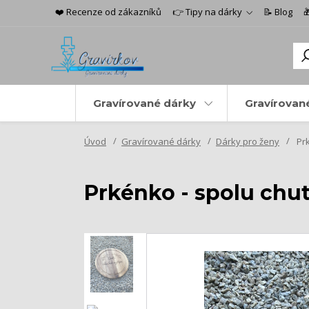
❤️ Recenze od zákazníků
👉 Tipy na dárky
📝 Blog

Gravírované dárky
Gravírovan
Úvod
Gravírované dárky
Dárky pro ženy
Prk
Prkénko - spolu chu