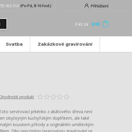
735 923 312
(Po-Pá, 8-16 hod.)
Přihlášení
0
ks
za
0 Kč
t
Svatba
Zakázkové gravírování
Ohodnotit produkt
Toto servírovací prkénko z akátového dřeva není
jen obyčejným kuchyňským doplňkem, ale také
malým kouskem přírody a originálním uměleckým
dílem. Díky preciznímu laserovému gravírování se