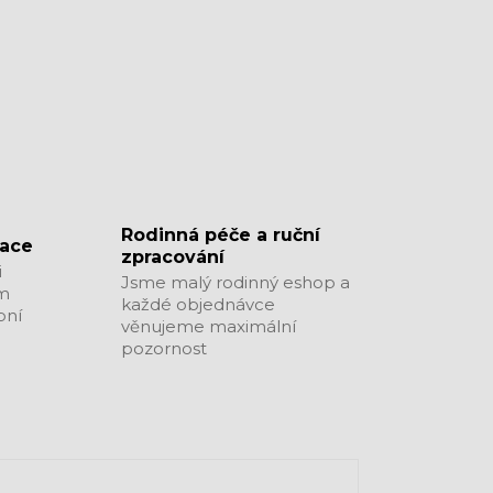
​​​​​​​Rodinná péče a ruční
zace
zpracování
i
Jsme malý rodinný eshop a
ým
každé objednávce
bní
věnujeme maximální
pozornost