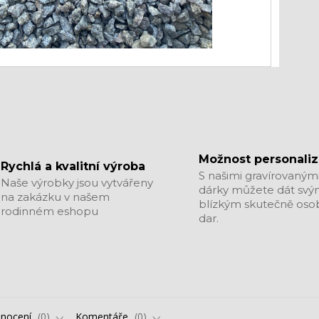
Možnost personali
Rychlá a kvalitní výroba
S našimi gravírovaným
Naše výrobky jsou vytvářeny
dárky můžete dát sv
na zakázku v našem
blízkým skutečně oso
rodinném eshopu
dar.
nocení
0
Komentáře
0