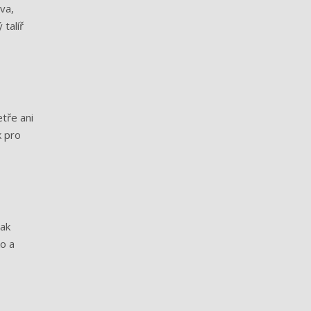
va,
 talíř
tře ani
k pro
tak
o a