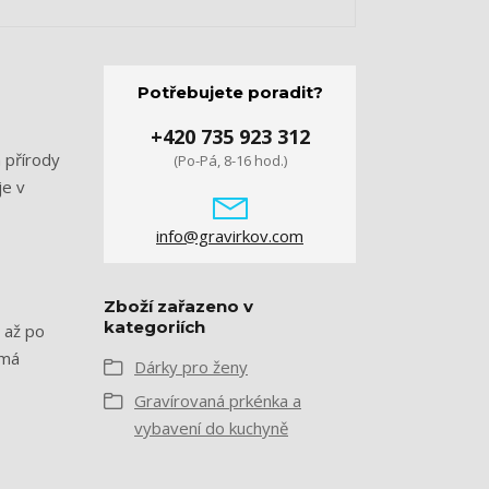
Potřebujete poradit?
+420 735 923 312
 přírody
(Po-Pá, 8-16 hod.)
je v
info@gravirkov.com
Zboží zařazeno v
kategoriích
 až po
 má
Dárky pro ženy
Gravírovaná prkénka a
vybavení do kuchyně