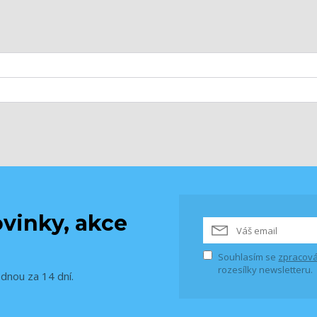
vinky, akce
Souhlasím se
zpracová
rozesílky newsletteru.
ednou za 14 dní.