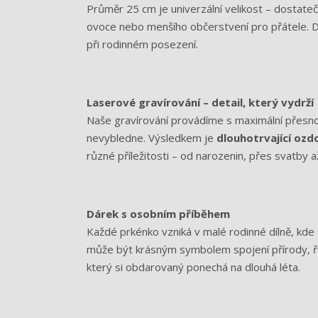
Průměr 25 cm je univerzální velikost – dostate
ovoce nebo menšího občerstvení pro přátele. Díky
při rodinném posezení.
Laserové gravírování – detail, který vydrží
Naše gravírování provádíme s maximální přesnos
nevybledne. Výsledkem je
dlouhotrvající ozd
různé příležitosti – od narozenin, přes svatby a
Dárek s osobním příběhem
Každé prkénko vzniká v malé rodinné dílně, kde 
může být krásným symbolem spojení přírody, řem
který si obdarovaný ponechá na dlouhá léta.