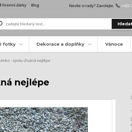
 Firemní dárky
Blog
Nevíte si rady? Zavolejte.
+420 
Hleda
é fotky
Dekorace a doplňky
Vánoce
énko - spolu chutná nejlépe
tná nejlépe