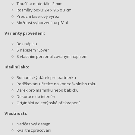
Tloušťka materiálu: 3 mm
Rozměry boxu: 24 x 9,5 x 3 cm
Precizní laserový výřez
Možnost vybarvení na přání
Varianty provedení:
Bez nápisu
S nápisem "Love"
S vlastním personalizovaným nápisem
Ideální jako:
Romantický dárek pro partnerku
Poděkování učitelce na konec školního roku
Dárek pro maminku nebo babičku
Dekorace do interiéru
Originální valentýnské překvapení
Vlastnosti:
Nadčasový design
Kvalitní zpracování