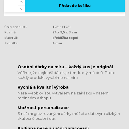
Přidat do košíku
Číslo produktu:
10/11/12/1
Rozměr:
24 x 9,5 x 3 cm
Materiál:
překližka topol
Tloušťka:
4 mm
​​​​​​​Osobní dárky na míru – každý kus je originál
Věříme, že nejlepší dárek je ten, který má duši. Proto
každý produkt vyrábíme na míru
Rychlá a kvalitní výroba
Naše výrobky jsou vytvářeny na zakázku v našem
rodinném eshopu
Možnost personalizace
S našimi gravírovanými dárky můžete dát svým blízkým
skutečně osobní dar.
​​​​​​​Rodinná péče a ruční zpracování