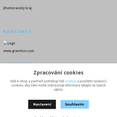
Jihomoravský kraj
KONTAKTY
www.gravirkov.com
+420 735 923 312
(Po-Pá, 8-16 hod.)
Zpracování cookies
info@gravirkov.com
Náš e-shop a partneři potřebují Váš
souhlas
s použitím souborů
cookies, aby Vám mohli zobrazovat informace týkající se Vašich
zájmů.
Nastavení
Souhlasím