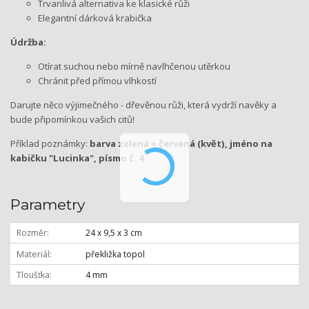
Trvanlivá alternativa ke klasické růži
Elegantní dárková krabička
Údržba:
Otírat suchou nebo mírně navlhčenou utěrkou
Chránit před přímou vlhkostí
Darujte něco výjimečného - dřevěnou růži, která vydrží navěky a
bude připomínkou vašich citů!
Příklad poznámky:
barva zelená + červená (květ), jméno na
kabičku "Lucinka", písmo č. 4
Parametry
Rozměr
24 x 9,5 x 3 cm
Materiál
překližka topol
Tloušťka
4 mm