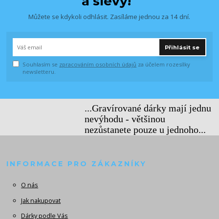
a slevy!
Můžete se kdykoli odhlásit. Zasíláme jednou za 14 dní.
Přihlásit se
Souhlasím se
zpracováním osobních údajů
za účelem rozesílky
newsletteru.
...Gravírované dárky mají jednu
nevýhodu - většinou
nezůstanete pouze u jednoho...
INFORMACE PRO ZÁKAZNÍKY
O nás
Jak nakupovat
Dárky podle Vás