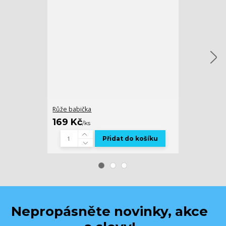
Růže babička
Růže mamink
169 Kč
169 Kč
/
ks
/
ks
Přidat do košíku
Nepropásněte novinky, akce