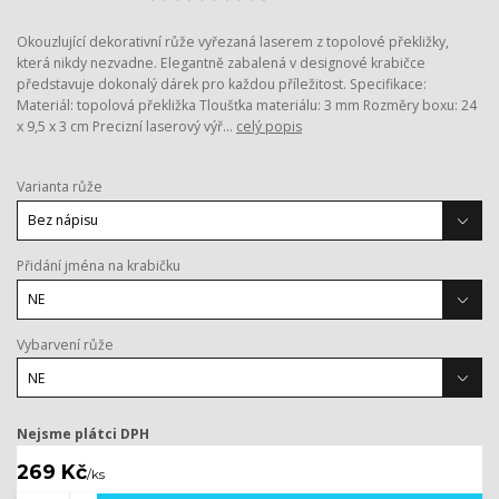
Okouzlující dekorativní růže vyřezaná laserem z topolové překližky,
která nikdy nezvadne. Elegantně zabalená v designové krabičce
představuje dokonalý dárek pro každou příležitost. Specifikace:
Materiál: topolová překližka Tloušťka materiálu: 3 mm Rozměry boxu: 24
x 9,5 x 3 cm Precizní laserový výř...
celý popis
Varianta růže
Přidání jména na krabičku
Vybarvení růže
Nejsme plátci DPH
269 Kč
/
ks