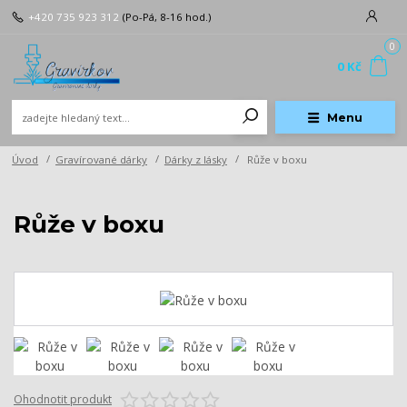
+420 735 923 312
(Po-Pá, 8-16 hod.)
0
0 Kč
Menu
Úvod
Gravírované dárky
Dárky z lásky
Růže v boxu
Růže v boxu
Ohodnotit produkt