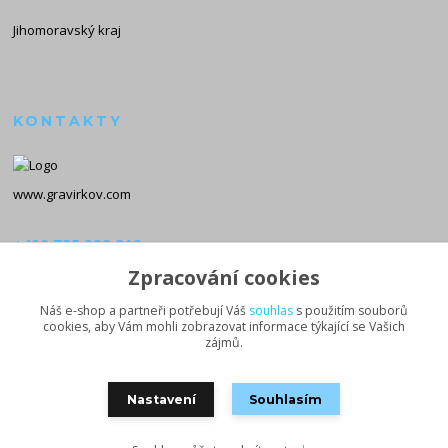
Jihomoravský kraj
KONTAKTY
www.gravirkov.com
+420 735 923 312
(Po-Pá, 8-16 hod.)
Zpracování cookies
info@gravirkov.com
Náš e-shop a partneři potřebují Váš
souhlas
s použitím souborů
cookies, aby Vám mohli zobrazovat informace týkající se Vašich
zájmů.
Nastavení
Souhlasím