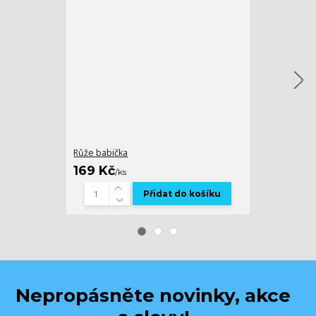
Růže babička
Růže mamink
169 Kč
169 Kč
/
ks
/
ks
Přidat do košíku
Nepropásněte novinky, akce