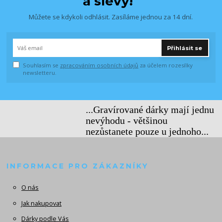
a slevy!
Můžete se kdykoli odhlásit. Zasíláme jednou za 14 dní.
Přihlásit se
Souhlasím se
zpracováním osobních údajů
za účelem rozesílky
newsletteru.
...Gravírované dárky mají jednu
nevýhodu - většinou
nezůstanete pouze u jednoho...
INFORMACE PRO ZÁKAZNÍKY
O nás
Jak nakupovat
Dárky podle Vás