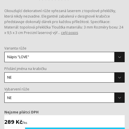
Okouzlující dekorativní růže vyřezaná laserem z topolové překližky,
která nikdy nezvadne. Elegantně zabalená v designové krabičce
představuje dokonalý dárek pro každou příležitost. Specifikace:
Materiál: topolová překližka Tloušťka materiálu: 3 mm Rozměry boxu: 24
x 9,5 x 3 cm Precizní laserový výř...
celý popis
Varianta růže
Přidání jména na krabičku
Vybarvení růže
Nejsme plátci DPH
289 Kč
/
ks