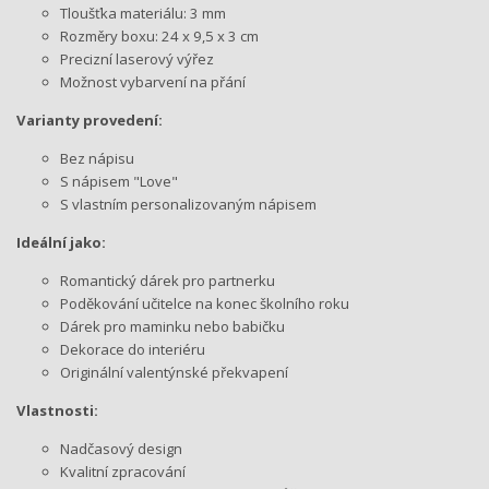
Tloušťka materiálu: 3 mm
Rozměry boxu: 24 x 9,5 x 3 cm
Precizní laserový výřez
Možnost vybarvení na přání
Varianty provedení:
Bez nápisu
S nápisem "Love"
S vlastním personalizovaným nápisem
Ideální jako:
Romantický dárek pro partnerku
Poděkování učitelce na konec školního roku
Dárek pro maminku nebo babičku
Dekorace do interiéru
Originální valentýnské překvapení
Vlastnosti:
Nadčasový design
Kvalitní zpracování