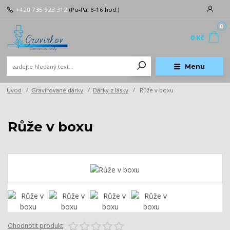
+420 735 923 312
(Po-Pá, 8-16 hod.)
0
0 Kč
Menu
Úvod
Gravírované dárky
Dárky z lásky
Růže v boxu
Růže v boxu
Ohodnotit produkt