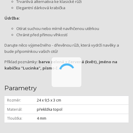
Trvanlivá alternativa ke klasické růži
Elegantní dárková krabička
Údržba:
Otírat suchou nebo mírně navlhčenou utěrkou
Chránit před přímou vlhkostí
Darujte něco výjimečného - dřevěnou růži, která vydrží navěky a
bude připomínkou vašich citů!
Příklad poznámky:
barva zelená + červená (květ), jméno na
kabičku "Lucinka", písmo č. 4
Parametry
Rozměr
24 x 9,5 x 3 cm
Materiál
překližka topol
Tloušťka
4 mm