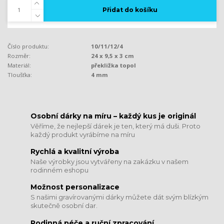
Přidat do košíku
Číslo produktu:
10/11/12/4
Rozměr:
24 x 9,5 x 3 cm
Materiál:
překližka topol
Tloušťka:
4 mm
​​​​​​​Osobní dárky na míru – každý kus je originál
Věříme, že nejlepší dárek je ten, který má duši. Proto
každý produkt vyrábíme na míru
Rychlá a kvalitní výroba
Naše výrobky jsou vytvářeny na zakázku v našem
rodinném eshopu
Možnost personalizace
S našimi gravírovanými dárky můžete dát svým blízkým
skutečně osobní dar.
​​​​​​​Rodinná péče a ruční zpracování