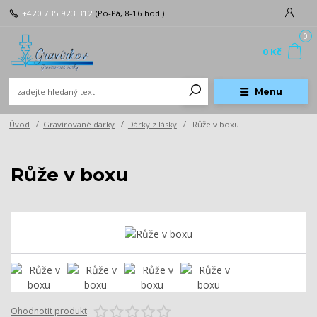
+420 735 923 312
(Po-Pá, 8-16 hod.)
0
0 Kč
Menu
Úvod
Gravírované dárky
Dárky z lásky
Růže v boxu
Růže v boxu
Ohodnotit produkt