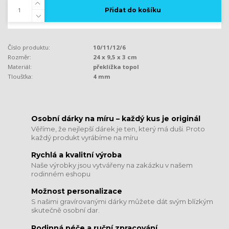
Přidat do košíku
Číslo produktu:
10/11/12/6
Rozměr:
24 x 9,5 x 3 cm
Materiál:
překližka topol
Tloušťka:
4 mm
​​​​​​​Osobní dárky na míru – každý kus je originál
Věříme, že nejlepší dárek je ten, který má duši. Proto
každý produkt vyrábíme na míru
Rychlá a kvalitní výroba
Naše výrobky jsou vytvářeny na zakázku v našem
rodinném eshopu
Možnost personalizace
S našimi gravírovanými dárky můžete dát svým blízkým
skutečně osobní dar.
​​​​​​​Rodinná péče a ruční zpracování