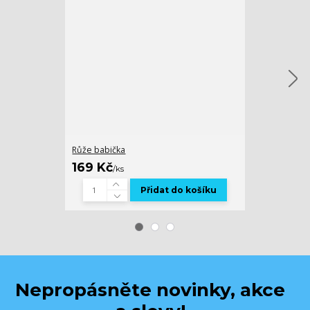
Růže babička
Růže mamink
169 Kč
169 Kč
/
ks
/
ks
Přidat do košíku
Nepropásněte novinky, akce