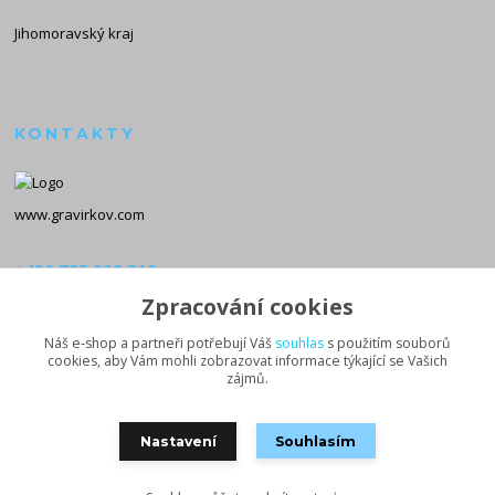
Jihomoravský kraj
KONTAKTY
www.gravirkov.com
+420 735 923 312
(Po-Pá, 8-16 hod.)
Zpracování cookies
info@gravirkov.com
Náš e-shop a partneři potřebují Váš
souhlas
s použitím souborů
cookies, aby Vám mohli zobrazovat informace týkající se Vašich
zájmů.
Nastavení
Souhlasím