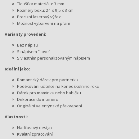
Tloušťka materiálu: 3 mm
Rozměry boxu: 24 x 9,5 x 3 cm
Precizní laserový výřez
Možnost vybarvení na přání
Varianty provedení:
Bez nápisu
S nápisem "Love"
S vlastním personalizovaným nápisem
Ideální jako:
Romantický dárek pro partnerku
Poděkování učitelce na konec školního roku
Dárek pro maminku nebo babičku
Dekorace do interiéru
Originální valentýnské překvapení
Vlastnosti:
Nadčasový design
Kvalitní zpracování