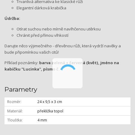
Trvanlivá alternativa ke klasické růži
Elegantní dárková krabička
Údržba:
Otírat suchou nebo mírně navlhčenou utěrkou
Chránit před přímou vlhkostí
Darujte něco výjimečného - dřevěnou růži, která vydrží navěky a
bude připomínkou vašich citů!
Příklad poznámky:
barva zelená + červená (květ), jméno na
kabičku "Lucinka", písmo č. 4
Parametry
Rozměr
24 x 9,5 x 3 cm
Materiál
překližka topol
Tloušťka
4 mm