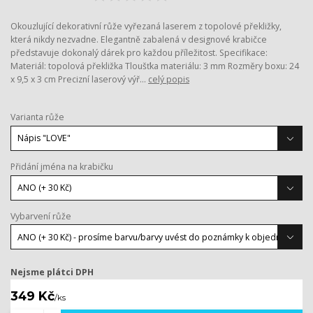
Okouzlující dekorativní růže vyřezaná laserem z topolové překližky,
která nikdy nezvadne. Elegantně zabalená v designové krabičce
představuje dokonalý dárek pro každou příležitost. Specifikace:
Materiál: topolová překližka Tloušťka materiálu: 3 mm Rozměry boxu: 24
x 9,5 x 3 cm Precizní laserový výř...
celý popis
Varianta růže
Přidání jména na krabičku
Vybarvení růže
Nejsme plátci DPH
349 Kč
/
ks