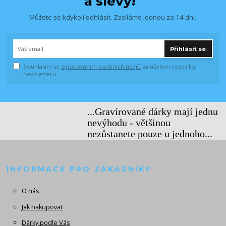
a slevy!
Můžete se kdykoli odhlásit. Zasíláme jednou za 14 dní.
Přihlásit se
Souhlasím se
zpracováním osobních údajů
za účelem rozesílky
newsletteru.
...Gravírované dárky mají jednu
nevýhodu - většinou
nezůstanete pouze u jednoho...
INFORMACE PRO ZÁKAZNÍKY
O nás
Jak nakupovat
Dárky podle Vás