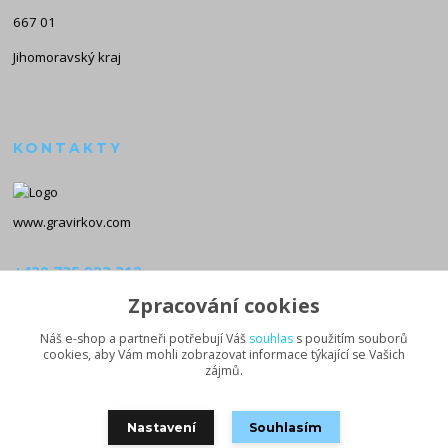
667 01
Jihomoravský kraj
KONTAKTY
www.gravirkov.com
+420 735 923 312
(Po-Pá, 8-16 hod.)
Zpracování cookies
info@gravirkov.com
Náš e-shop a partneři potřebují Váš
souhlas
s použitím souborů
cookies, aby Vám mohli zobrazovat informace týkající se Vašich
zájmů.
Nastavení
Souhlasím