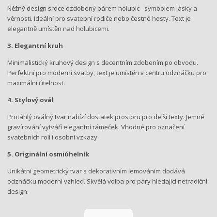
Něžný design srdce ozdobený párem holubic - symbolem lásky a
věrnosti. Ideální pro svatební rodiče nebo čestné hosty. Text je
elegantně umístěn nad holubicemi.
3. Elegantní kruh
Minimalistický kruhový design s decentním zdobením po obvodu.
Perfektní pro moderní svatby, text je umístěn v centru odznáčku pro
maximální čitelnost.
4. Stylový ovál
Protáhlý oválný tvar nabízí dostatek prostoru pro delší texty. Jemné
gravírování vytváří elegantní rámeček. Vhodné pro označení
svatebních rolí i osobní vzkazy.
5. Originální osmiúhelník
Unikátní geometrický tvar s dekorativním lemováním dodává
odznáčku moderní vzhled. Skvělá volba pro páry hledající netradiční
design.