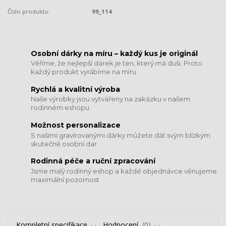
Číslo produktu:
99_114
​​​​​​​Osobní dárky na míru – každý kus je originál
Věříme, že nejlepší dárek je ten, který má duši. Proto
každý produkt vyrábíme na míru
Rychlá a kvalitní výroba
Naše výrobky jsou vytvářeny na zakázku v našem
rodinném eshopu
Možnost personalizace
S našimi gravírovanými dárky můžete dát svým blízkým
skutečně osobní dar.
​​​​​​​Rodinná péče a ruční zpracování
Jsme malý rodinný eshop a každé objednávce věnujeme
maximální pozornost
Kompletní specifikace
Hodnocení
0