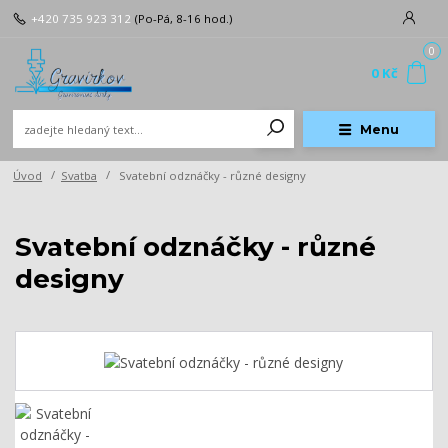
+420 735 923 312
(Po-Pá, 8-16 hod.)
0
0 Kč
Menu
Úvod
Svatba
Svatební odznáčky - různé designy
Svatební odznáčky - různé
designy