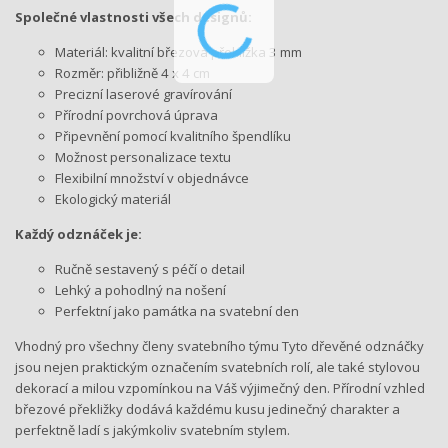
Společné vlastnosti všech designů:
Materiál: kvalitní březová překližka 3 mm
Rozměr: přibližně 4 x 4 cm
Precizní laserové gravírování
Přírodní povrchová úprava
Připevnění pomocí kvalitního špendlíku
Možnost personalizace textu
Flexibilní množství v objednávce
Ekologický materiál
Každý odznáček je:
Ručně sestavený s péčí o detail
Lehký a pohodlný na nošení
Perfektní jako památka na svatební den
Vhodný pro všechny členy svatebního týmu Tyto dřevěné odznáčky
jsou nejen praktickým označením svatebních rolí, ale také stylovou
dekorací a milou vzpomínkou na Váš výjimečný den. Přírodní vzhled
březové překližky dodává každému kusu jedinečný charakter a
perfektně ladí s jakýmkoliv svatebním stylem.