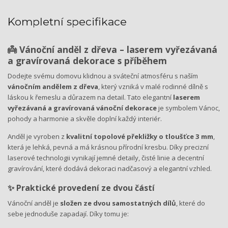
Kompletní specifikace
👼 Vánoční anděl z dřeva – laserem vyřezávaná
a gravírovaná dekorace s příběhem
Dodejte svému domovu klidnou a sváteční atmosféru s naším
vánočním andělem z dřeva
, který vzniká v malé rodinné dílně s
láskou k řemeslu a důrazem na detail. Tato elegantní
laserem
vyřezávaná a gravírovaná vánoční dekorace
je symbolem Vánoc,
pohody a harmonie a skvěle doplní každý interiér.
Anděl je vyroben z
kvalitní topolové překližky o tloušťce 3 mm
,
která je lehká, pevná a má krásnou přírodní kresbu. Díky precizní
laserové technologii vynikají jemné detaily, čisté linie a decentní
gravírování, které dodává dekoraci nadčasový a elegantní vzhled.
✨ Praktické provedení ze dvou částí
Vánoční anděl je
složen ze dvou samostatných dílů
, které do
sebe jednoduše zapadají. Díky tomu je: