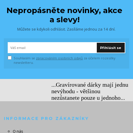
Nepropásněte novinky, akce
a slevy!
Můžete se kdykoli odhlásit. Zasíláme jednou za 14 dní.
Přihlásit se
Souhlasím se
zpracováním osobních údajů
za účelem rozesílky
newsletteru.
...Gravírované dárky mají jednu
nevýhodu - většinou
nezůstanete pouze u jednoho...
INFORMACE PRO ZÁKAZNÍKY
O nás