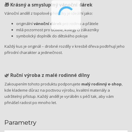
🎁 Krásný a smysluplný vánoční dárek
Vánoční anděl z topolové překližky je ideální jako:
originální
vánoční dárek
pro rodinu a přátele
milá pozornost pro učitele, kolegy či zákazníky
symbolický doplněk do dětského pokoje
Každý kus je originál – drobné rozdíly v kresbě dřeva podtrhují jeho
přírodní charakter a jedinečnost.
🌿 Ruční výroba z malé rodinné dílny
Zakoupením tohoto produktu podporujete
malý rodinný e-shop
,
kde klademe důraz na poctivou výrobu, kvalitní materiály a
udržitelný přístup. Každý anděl je vyráběn s péčí tak, aby vám
přinášel radost po mnoho let.
Parametry