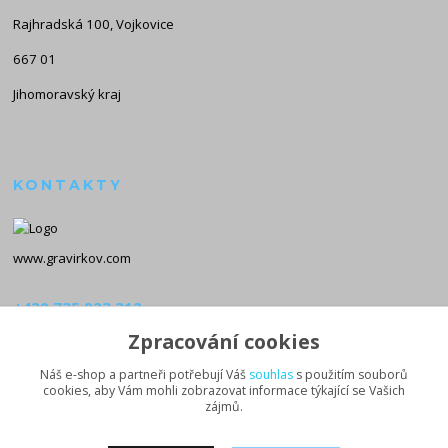
Rajhradská 100, Vojkovice
667 01
Jihomoravský kraj
KONTAKTY
www.gravirkov.com
+420 735 923 312
(Po-Pá, 8-16 hod.)
Zpracování cookies
info@gravirkov.com
Náš e-shop a partneři potřebují Váš
souhlas
s použitím souborů
cookies, aby Vám mohli zobrazovat informace týkající se Vašich
zájmů.