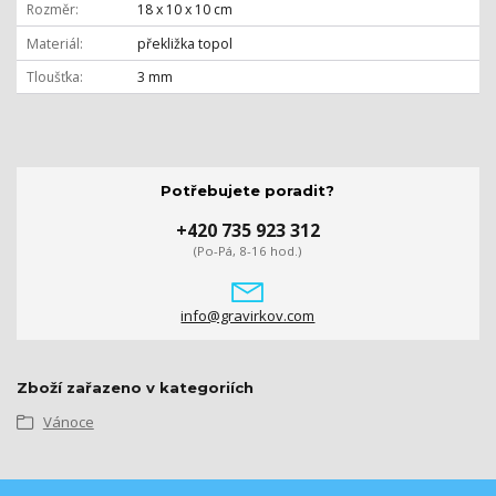
Rozměr
18 x 10 x 10 cm
Materiál
překližka topol
Tloušťka
3 mm
Potřebujete poradit?
+420 735 923 312
(Po-Pá, 8-16 hod.)
info@gravirkov.com
Zboží zařazeno v kategoriích
Vánoce