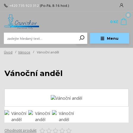
+420 735 923 312
(Po-Pá, 8-16 hod.)
0
0 Kč
Menu
Úvod
Vánoce
Vánoční anděl
Vánoční anděl
Ohodnotit produkt