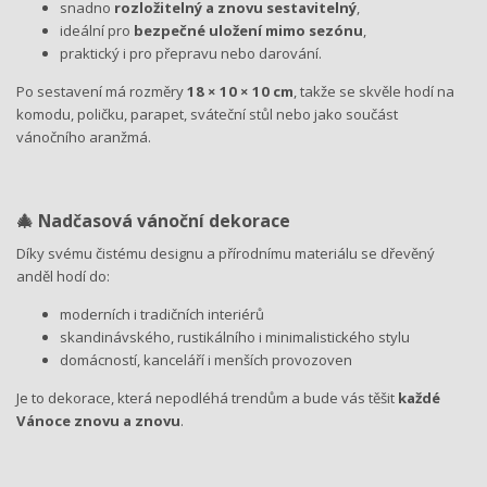
snadno
rozložitelný a znovu sestavitelný
,
ideální pro
bezpečné uložení mimo sezónu
,
praktický i pro přepravu nebo darování.
Po sestavení má rozměry
18 × 10 × 10 cm
, takže se skvěle hodí na
komodu, poličku, parapet, sváteční stůl nebo jako součást
vánočního aranžmá.
🎄 Nadčasová vánoční dekorace
Díky svému čistému designu a přírodnímu materiálu se dřevěný
anděl hodí do:
moderních i tradičních interiérů
skandinávského, rustikálního i minimalistického stylu
domácností, kanceláří i menších provozoven
Je to dekorace, která nepodléhá trendům a bude vás těšit
každé
Vánoce znovu a znovu
.