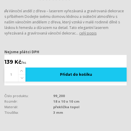
👼 Vánoční anděl z dřeva – laserem vyřezávaná a gravírovaná dekorace
s příběhem Dodejte svému domovu klidnou a sváteční atmosféru s
naším vánočním andělem z dřeva, který vzniká v malé rodinné dílně s
láskou k řemeslu a důrazem na detail. Tato elegantní laserem
vyřezávaná a gravírovaná vánoční dekorac...
celý popis
Nejsme plátci DPH
139 Kč
/
ks
Přidat do košíku
Číslo produktu:
99_200
Rozměr:
18 x 10 x 10 cm
Materiál:
překližka topol
Tloušťka:
3 mm