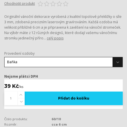
Ohodnotit produkt
Originální vánoční dekorace vyrobená z kvalitní topolové překližky o síle
3 mm, zdobená precizním laserovým gravírováním. Každá ozdoba má
velikost přibližně 6 cm a je připravena k zavěšení na vánoční stromeček.
Na výběr máte z 12 různých designů, které dodají vašemu vánočnímu
stromku jedinečný příro...
celý popis
Provedení ozdoby
Nejsme plátci DPH
39 Kč
/
ks
Přidat do košíku
Číslo produktu:
60/10
Rozměr:
cca 6 cm