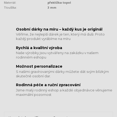
Materiál:
překližka topol
Tloušťka:
3 mm
​​​​​​​Osobní dárky na míru – každý kus je originál
Věříme, že nejlepší dárek je ten, který má duši. Proto
každý produkt vyrábíme na míru
Rychlá a kvalitní výroba
Naše výrobky jsou vytvářeny na zakázku v našem
rodinném eshopu
Možnost personalizace
S našimi gravírovanými dárky můžete dát svým blízkým
skutečně osobní dar.
​​​​​​​Rodinná péče a ruční zpracování
Jsme malý rodinný eshop a každé objednávce věnujeme
maximální pozornost