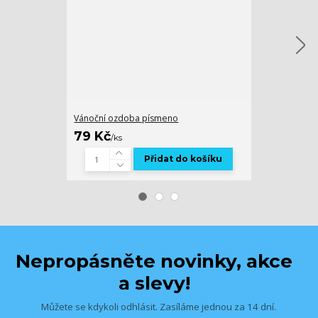
Vánoční ozdoba písmeno
Fotka - ohebný
79 Kč
189 Kč
/
ks
/
ks
Přidat do košíku
Zv
Nepropásněte novinky, akce
a slevy!
Můžete se kdykoli odhlásit. Zasíláme jednou za 14 dní.