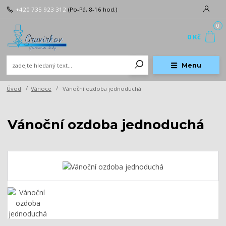
+420 735 923 312
(Po-Pá, 8-16 hod.)
0
0 Kč
Menu
Úvod
Vánoce
Vánoční ozdoba jednoduchá
Vánoční ozdoba jednoduchá