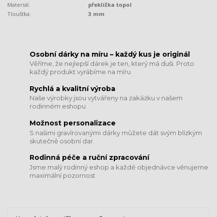
Materiál:
překližka topol
Tloušťka:
3 mm
​​​​​​​Osobní dárky na míru – každý kus je originál
Věříme, že nejlepší dárek je ten, který má duši. Proto
každý produkt vyrábíme na míru
Rychlá a kvalitní výroba
Naše výrobky jsou vytvářeny na zakázku v našem
rodinném eshopu
Možnost personalizace
S našimi gravírovanými dárky můžete dát svým blízkým
skutečně osobní dar.
​​​​​​​Rodinná péče a ruční zpracování
Jsme malý rodinný eshop a každé objednávce věnujeme
maximální pozornost