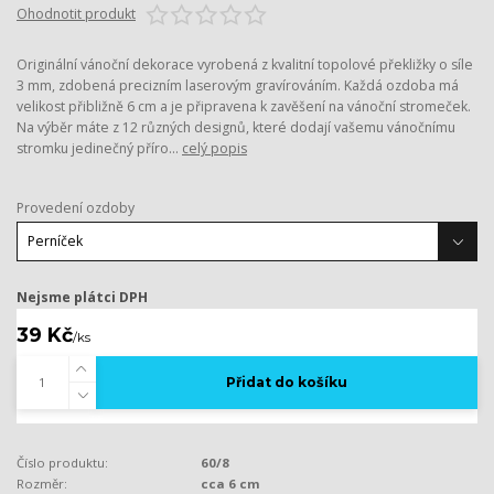
Ohodnotit produkt
Originální vánoční dekorace vyrobená z kvalitní topolové překližky o síle
3 mm, zdobená precizním laserovým gravírováním. Každá ozdoba má
velikost přibližně 6 cm a je připravena k zavěšení na vánoční stromeček.
Na výběr máte z 12 různých designů, které dodají vašemu vánočnímu
stromku jedinečný příro...
celý popis
Provedení ozdoby
Nejsme plátci DPH
39 Kč
/
ks
Přidat do košíku
Číslo produktu:
60/8
Rozměr:
cca 6 cm