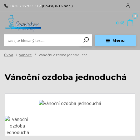
+420 735 923 312
(Po-Pá, 8-16 hod.)
0
0 Kč
Menu
Úvod
Vánoce
Vánoční ozdoba jednoduchá
Vánoční ozdoba jednoduchá