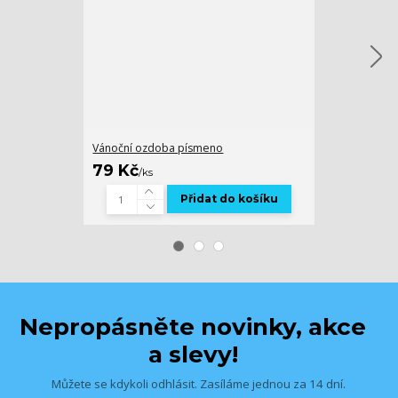
Vánoční ozdoba písmeno
Fotka - ohebný
79 Kč
189 Kč
/
ks
/
ks
Přidat do košíku
Zv
Nepropásněte novinky, akce
a slevy!
Můžete se kdykoli odhlásit. Zasíláme jednou za 14 dní.